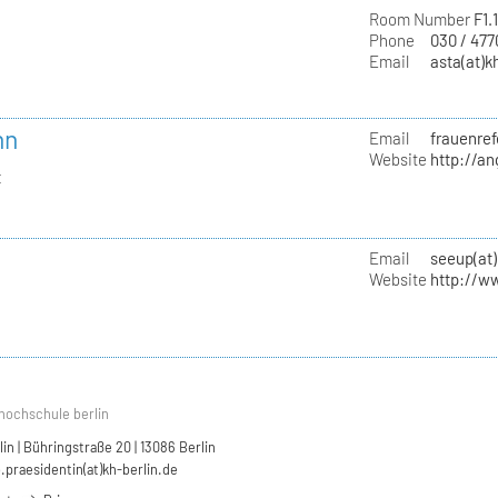
Room Number
F1.
Phone
030 / 47
Email
asta(at)k
nn
Email
frauenref
Website
http://a
t
Email
seeup(at)
Website
http://w
hochschule berlin
n | Bühringstraße 20 | 13086 Berlin
.praesidentin(at)kh-berlin.de