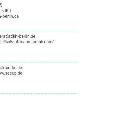
15
705360
h-berlin.de
erat(at)kh-berlin.de
ngelikakauffmann.tumblr.com/
kh-berlin.de
ww.seeup.de