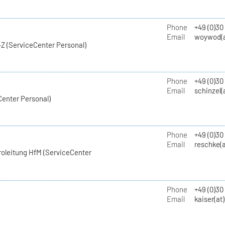
Phone
+49 (0)30
Email
woywod(a
Z (ServiceCenter Personal)
Phone
+49 (0)30
Email
schinzel(
Center Personal)
Phone
+49 (0)3
Email
reschke(a
roleitung HfM (ServiceCenter
Phone
+49 (0)30
Email
kaiser(at