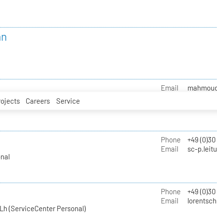
nn
Email
mahmoud.i
rojects
Careers
Service
Phone
+49 (0)30
Email
sc-p.leit
nal
Phone
+49 (0)30
Email
lorentsch
Lh (ServiceCenter Personal)