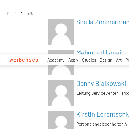
zum
Inhalt
←
12
13
14
15
16
Sheila Zimmerma
Mahmoud Ismail
Academy
Apply
Studies
Design
Art
P
Tutor Tonstudio
Danny Bialkowski
Leitung ServiceCenter Perso
Kirstin Lorentschk
Personalangelegenheiten A-