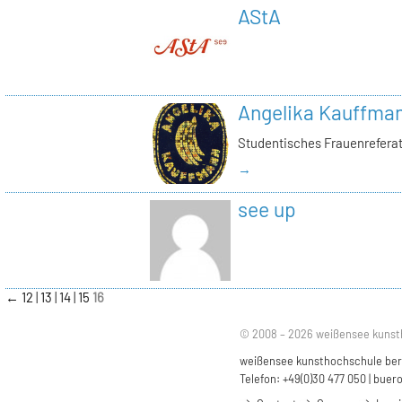
AStA
Angelika Kauffma
Studentisches Frauenrefera
→
see up
←
12
13
14
15
16
© 2008 – 2026 weißensee kunst
weißensee kunsthochschule berli
Telefon: +49(0)30 477 050 |
buero