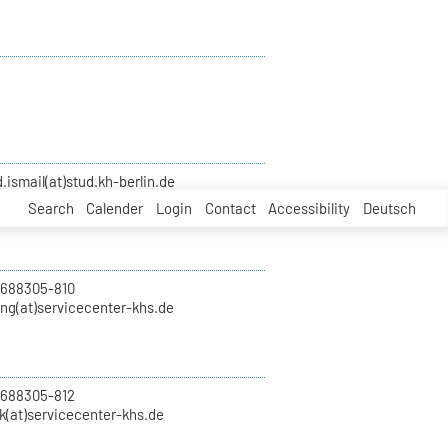
smail(at)stud.kh-berlin.de
Search
Calender
Login
Contact
Accessibility
Deutsch
 688305-810
ung(at)servicecenter-khs.de
 688305-812
k(at)servicecenter-khs.de