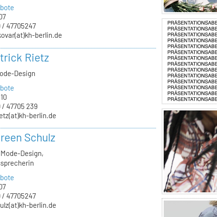
bote
07
 / 47705247
kovar(at)kh-berlin.de
trick Rietz
Mode-Design
bote
.10
 / 47705 239
ietz(at)kh-berlin.de
oreen Schulz
, Mode-Design,
sprecherin
bote
07
 / 47705247
ulz(at)kh-berlin.de