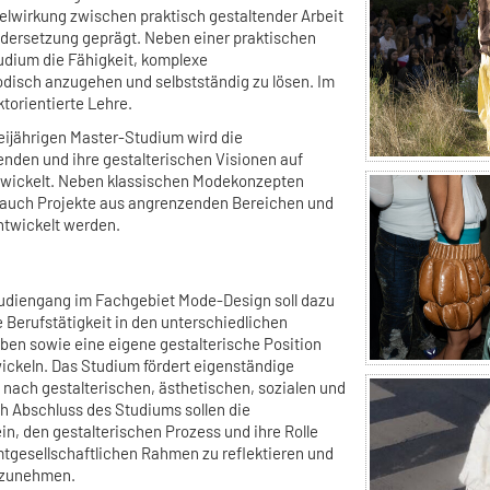
elwirkung zwischen praktisch gestaltender Arbeit
dersetzung geprägt. Neben einer praktischen
tudium die Fähigkeit, komplexe
disch anzugehen und selbstständig zu lösen. Im
ktorientierte Lehre.
ijährigen Master-Studium wird die
enden und ihre gestalterischen Visionen auf
wickelt. Neben klassischen Modekonzepten
auch Projekte aus angrenzenden Bereichen und
entwickelt werden.
tudiengang im Fachgebiet Mode-Design soll dazu
e Berufstätigkeit in den unterschiedlichen
en sowie eine eigene gestalterische Position
wickeln. Das Studium fördert eigenständige
 nach gestalterischen, ästhetischen, sozialen und
ch Abschluss des Studiums sollen die
in, den gestalterischen Prozess und ihre Rolle
tgesellschaftlichen Rahmen zu reflektieren und
inzunehmen.