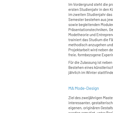
Im Vordergrund steht die p
ersten Studienjahr in den K
im zweiten Studienjahr da
Semester bestehen aus jew
sowie begleitenden Module
Präsentationstechniken, G
Modetheorie und Entreprene
trainiert das Studium die 
methodisch anzugehen und s
Projektarbeit wird neben d
freie, formbezogene Experi
Für die Zulassung ist neben
Bestehen eines künstlerisc
jährlich im Winter stattfinde
MA Mode-Design
Ziel des zweijährigen Mast
interessanter, gestalterisc
eigenen, originären Gestal
werden ermutigt, unter Ber