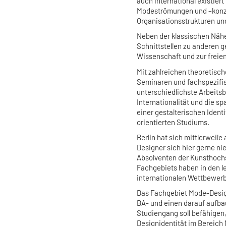
auch international existiert 
Modeströmungen und –konze
Organisationsstrukturen un
Neben der klassischen Nähe
Schnittstellen zu anderen g
Wissenschaft und zur freie
Mit zahlreichen theoretisc
Seminaren und fachspezifi
unterschiedlichste Arbeitsb
Internationalität und die 
einer gestalterischen Ident
orientierten Studiums.
Berlin hat sich mittlerweile
Designer sich hier gerne ni
Absolventen der Kunsthoch
Fachgebiets haben in den l
internationalen Wettbewe
Das Fachgebiet Mode-Design
BA- und einen darauf aufba
Studiengang soll befähigen,
Designidentität im Bereich