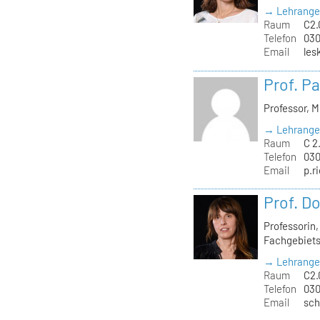
→ Lehrange
Raum
C2.
Telefon
030
Email
les
Prof. Pa
Professor, 
→ Lehrange
Raum
C 2
Telefon
030
Email
p.r
Prof. D
Professorin
Fachgebiets
→ Lehrange
Raum
C2.
Telefon
030
Email
sch