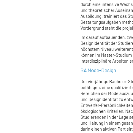
durch eine intensive Wechs
und theoretischer Auseinan
Ausbildung, trainiert das S
Gestaltungsaufgaben metho
Vordergrund steht die proje
Im darauf aufbauenden, zwe
Designidentität der Studier
höchstem Niveau weiterent
können im Master-Studium 
interdisziplinäre Arbeiten 
BA Mode-Design
Der vierjährige Bachelor-S
befähigen, eine qualifiziert
Bereichen der Mode auszuüb
und Designidentität zu ent
Entwerfer-Persönlichkeiten
ökologischen Kriterien. Na
Studierenden in der Lage se
und Haltung in einem gesam
darin einen aktiven Part e