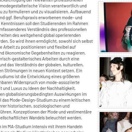
 modegestalterische Vision verantwortlich und
 zu formulieren und zu visualisieren. Aufbauend
und ggf. Berufspraxis erworbenen mode- und
n Kenntnissen soll den Studierenden im Rahmen
mfassenderes Verständnis des professionellen
heiten des weitgehend global operierenden
den. So wird ihnen ermöglicht, sowohl sich selbst
re Arbeit zu positionieren und flexibel auf
nd ökonomische Gegebenheiten zu reagieren.
erisch-gestalterisches Arbeiten durch eine
und das Verständnis der globalen, kulturellen,
en Strömungen in neuen Kontext setzen. Ein
udiums ist die Entwicklung eines größeren
inbaren Widerspruch von mode-assoziierte
t und Luxus zu Ideen der Nachhaltigkeit,
ren globalisierungsbedingten Auswirkungen im
ll das Mode-Design-Studium zu einem kritischen
hrer historischen, soziologischen und
ühren. Konzeptionen der Mode und vestimentäre
sellschaftlichen Wandels beleuchtet werden.
ch im MA-Studium intensiv mit ihrem Handeln