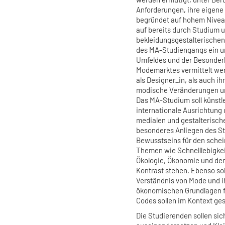
Anforderungen, ihre eigene
begründet auf hohem Niveau
auf bereits durch Studium 
bekleidungsgestalterische
des MA-Studiengangs ein u
Umfeldes und der Besonder
Modemarktes vermittelt wer
als Designer_in, als auch ih
modische Veränderungen u
Das MA-Studium soll künstl
internationale Ausrichtung 
medialen und gestalterisch
besonderes Anliegen des St
Bewusstseins für den sche
Themen wie Schnelllebigkei
Ökologie, Ökonomie und de
Kontrast stehen. Ebenso so
Verständnis von Mode und i
ökonomischen Grundlagen f
Codes sollen im Kontext ge
Die Studierenden sollen si