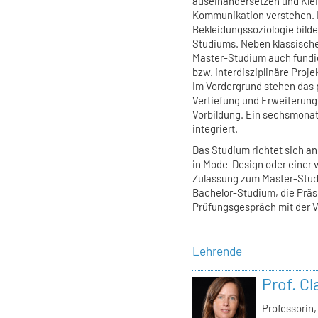
auseinandersetzen und Klei
Kommunikation verstehen. 
Bekleidungssoziologie bild
Studiums. Neben klassisc
Master-Studium auch fundie
bzw. interdisziplinäre Proj
Im Vordergrund stehen das p
Vertiefung und Erweiterung
Vorbildung. Ein sechsmonat
integriert.
Das Studium richtet sich a
in Mode-Design oder einer 
Zulassung zum Master-Stud
Bachelor-Studium, die Präse
Prüfungsgespräch mit der V
Lehrende
Prof. C
Professorin