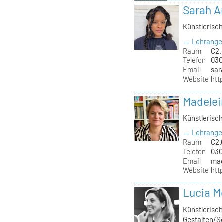
Sarah 
Künstlerisc
→ Lehrange
Raum
C2.
Telefon
030
Email
sar
Website
htt
Madelei
Künstlerisc
→ Lehrange
Raum
C2.
Telefon
030
Email
mad
Website
htt
Lucia M
Künstlerisch
Gestalten/S