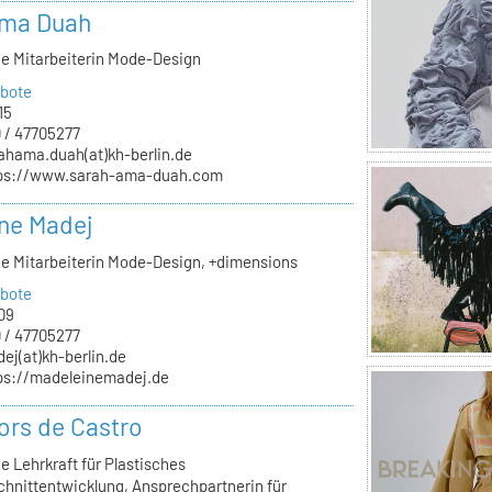
Ama Duah
he Mitarbeiterin Mode-Design
bote
15
 / 47705277
ahama.duah(at)kh-berlin.de
ps://www.sarah-ama-duah.com
ne Madej
he Mitarbeiterin Mode-Design, +dimensions
bote
09
 / 47705277
ej(at)kh-berlin.de
ps://madeleinemadej.de
ors de Castro
e Lehrkraft für Plastisches
chnittentwicklung, Ansprechpartnerin für