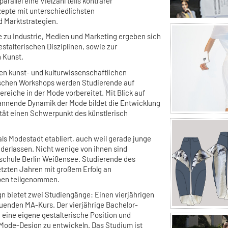
parallel eine Vielzahl teils konträrer
pte mit unterschiedlichsten
d Marktstrategien.
 zu Industrie, Medien und Marketing ergeben sich
estalterischen Disziplinen, sowie zur
n Kunst.
hen kunst- und kulturwissenschaftlichen
schen Workshops werden Studierende auf
ereiche in der Mode vorbereitet. Mit Blick auf
spannende Dynamik der Mode bildet die Entwicklung
ität einen Schwerpunkt des künstlerisch
 als Modestadt etabliert, auch weil gerade junge
ederlassen. Nicht wenige von ihnen sind
schule Berlin Weißensee. Studierende des
etzten Jahren mit großem Erfolg an
rben teilgenommen.
 bietet zwei Studiengänge: Einen vierjährigen
uenden MA-Kurs. Der vierjährige Bachelor-
 eine eigene gestalterische Position und
 Mode-Design zu entwickeln. Das Studium ist