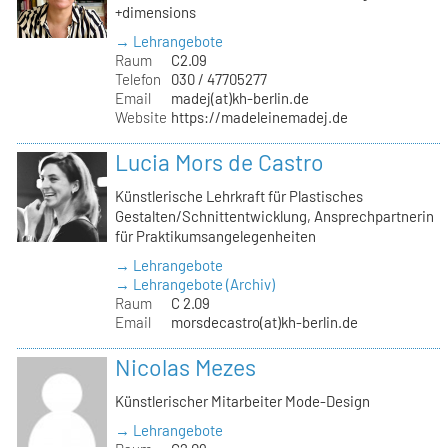
+dimensions
→ Lehrangebote
Raum
C2.09
Telefon
030 / 47705277
Email
madej(at)kh-berlin.de
Website
https://madeleinemadej.de
Lucia Mors de Castro
Künstlerische Lehrkraft für Plastisches
Gestalten/Schnittentwicklung, Ansprechpartnerin
für Praktikumsangelegenheiten
→ Lehrangebote
→ Lehrangebote (Archiv)
Raum
C 2.09
Email
morsdecastro(at)kh-berlin.de
Nicolas Mezes
Künstlerischer Mitarbeiter Mode-Design
→ Lehrangebote