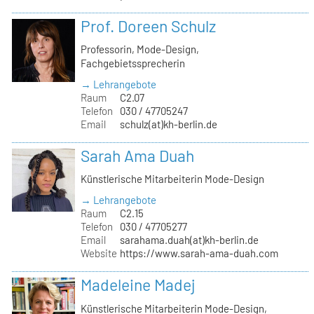
Prof. Doreen Schulz
Professorin, Mode-Design,
Fachgebietssprecherin
→ Lehrangebote
Raum
C2.07
Telefon
030 / 47705247
Email
schulz(at)kh-berlin.de
Sarah Ama Duah
Künstlerische Mitarbeiterin Mode-Design
→ Lehrangebote
Raum
C2.15
Telefon
030 / 47705277
Email
sarahama.duah(at)kh-berlin.de
Website
https://www.sarah-ama-duah.com
Madeleine Madej
Künstlerische Mitarbeiterin Mode-Design,