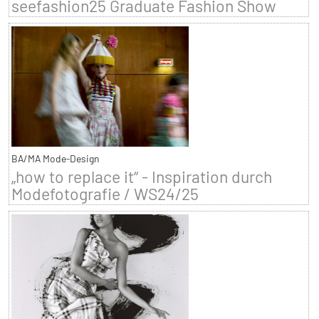
seefashion25 Graduate Fashion Show
BA/MA Mode-Design
„how to replace it“ - Inspiration durch
Modefotografie / WS24/25