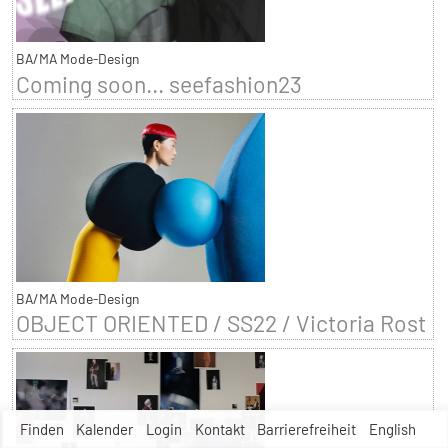
BA/MA Mode-Design
Coming soon... seefashion23
BA/MA Mode-Design
OBJECT ORIENTED / SS22 / Victoria Rost
Finden
Kalender
Login
Kontakt
Barrierefreiheit
English