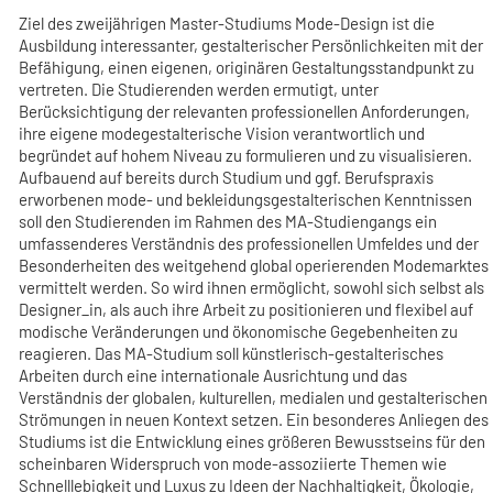
Ziel des zweijährigen Master-Studiums Mode-Design ist die
Ausbildung interessanter, gestalterischer Persönlichkeiten mit der
Befähigung, einen eigenen, originären Gestaltungsstandpunkt zu
vertreten. Die Studierenden werden ermutigt, unter
Berücksichtigung der relevanten professionellen Anforderungen,
ihre eigene modegestalterische Vision verantwortlich und
begründet auf hohem Niveau zu formulieren und zu visualisieren.
Aufbauend auf bereits durch Studium und ggf. Berufspraxis
erworbenen mode- und bekleidungsgestalterischen Kenntnissen
soll den Studierenden im Rahmen des MA-Studiengangs ein
umfassenderes Verständnis des professionellen Umfeldes und der
Besonderheiten des weitgehend global operierenden Modemarktes
vermittelt werden. So wird ihnen ermöglicht, sowohl sich selbst als
Designer_in, als auch ihre Arbeit zu positionieren und flexibel auf
modische Veränderungen und ökonomische Gegebenheiten zu
reagieren. Das MA-Studium soll künstlerisch-gestalterisches
Arbeiten durch eine internationale Ausrichtung und das
Verständnis der globalen, kulturellen, medialen und gestalterischen
Strömungen in neuen Kontext setzen. Ein besonderes Anliegen des
Studiums ist die Entwicklung eines größeren Bewusstseins für den
scheinbaren Widerspruch von mode-assoziierte Themen wie
Schnelllebigkeit und Luxus zu Ideen der Nachhaltigkeit, Ökologie,