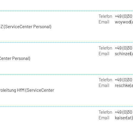
Telefon
+49 (0)30
Email
woywod(a
Z (ServiceCenter Personal)
Telefon
+49 (0)30
Email
schinzel(
Center Personal)
Telefon
+49 (0)3
Email
reschke(a
roleitung HfM (ServiceCenter
Telefon
+49 (0)30
Email
kaiser(at