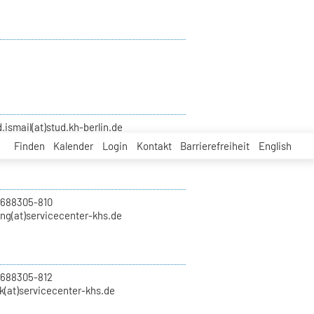
smail(at)stud.kh-berlin.de
Finden
Kalender
Login
Kontakt
Barrierefreiheit
English
 688305-810
ung(at)servicecenter-khs.de
 688305-812
k(at)servicecenter-khs.de