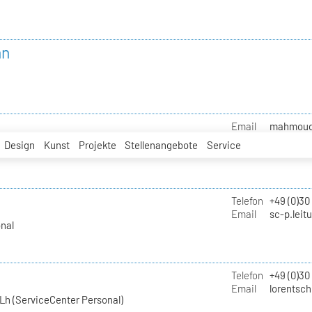
nn
Email
mahmoud.i
Design
Kunst
Projekte
Stellenangebote
Service
Telefon
+49 (0)30
Email
sc-p.leit
nal
Telefon
+49 (0)30
Email
lorentsch
Lh (ServiceCenter Personal)