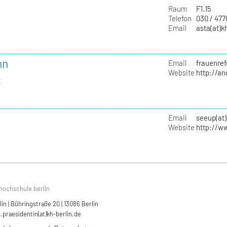
Raum
F1.15
Telefon
030 / 47
Email
asta(at)k
nn
Email
frauenref
Website
http://a
t
Email
seeup(at)
Website
http://w
hochschule berlin
n | Bühringstraße 20 | 13086 Berlin
.praesidentin(at)kh-berlin.de