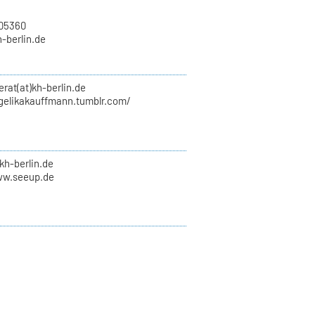
705360
h-berlin.de
erat(at)kh-berlin.de
ngelikakauffmann.tumblr.com/
kh-berlin.de
ww.seeup.de