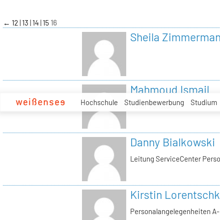
zum
Inhalt
←
12
13
14
15
16
Sheila Zimmerma
Mahmoud Ismail
Hochschule
Studienbewerbung
Studium
Tutor Tonstudio
Danny Bialkowski
Leitung ServiceCenter Perso
Kirstin Lorentschk
Personalangelegenheiten A-