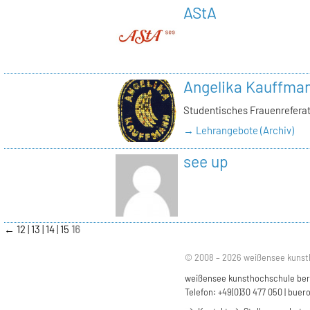
AStA
Angelika Kauffma
Studentisches Frauenrefera
→ Lehrangebote (Archiv)
see up
←
12
13
14
15
16
© 2008 – 2026 weißensee kunst
weißensee kunsthochschule berli
Telefon: +49(0)30 477 050 |
buero