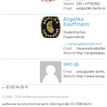
Telefon
030 / 47705360
Email
asta(at)kh-berlin.de
Angelika
Kauffmann
Studentisches
Frauenreferat
→ Lehrangebote (Archiv)
Email
frauenreferat(at)kh-
Website
http://angelikakau
see up
Email
seeup(at)kh-berlin.
Website
http://www.seeup.
←
12
13
14
15
16
© 2008 – 2026 weißensee kunsthochschule berlin
weißensee kunsthochschule berlin | Bühringstraße 20 | 13086 Berlin