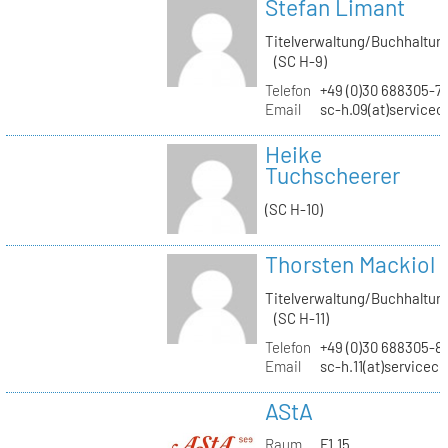
Stefan Limant
Titelverwaltung/Buchhaltun
(SC H-9)
Telefon
+49 (0)30 688305-7
Email
sc-h.09(at)servicec
Heike
Tuchscheerer
(SC H-10)
Thorsten Mackiol
Titelverwaltung/Buchhaltun
(SC H-11)
Telefon
+49 (0)30 688305-8
Email
sc-h.11(at)servicec
AStA
Raum
F1.15