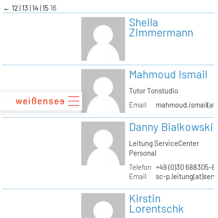
zum
←
12
13
14
15
16
Inhalt
Sheila
Zimmermann
Mahmoud Ismail
Tutor Tonstudio
Email
mahmoud.ismail(at)
Danny Bialkowski
Leitung ServiceCenter
Personal
Telefon
+49 (0)30 688305-8
Email
sc-p.leitung(at)ser
Kirstin
Lorentschk