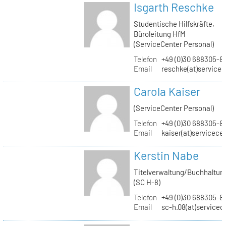
Isgarth Reschke
Studentische Hilfskräfte,
Büroleitung HfM
(ServiceCenter Personal)
Telefon
+49 (0)30 688305-8
Email
reschke(at)service
Carola Kaiser
(ServiceCenter Personal)
Telefon
+49 (0)30 688305-8
Email
kaiser(at)servicece
Kerstin Nabe
Titelverwaltung/Buchhaltun
(SC H-8)
Telefon
+49 (0)30 688305-8
Email
sc-h.08(at)servicec