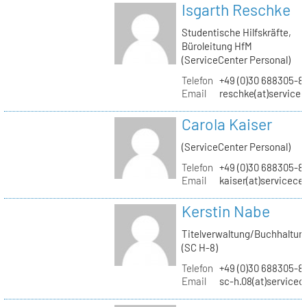
Isgarth Reschke
Studentische Hilfskräfte,
Büroleitung HfM
(ServiceCenter Personal)
Telefon
+49 (0)30 688305-8
Email
reschke(at)service
Carola Kaiser
(ServiceCenter Personal)
Telefon
+49 (0)30 688305-8
Email
kaiser(at)servicece
Kerstin Nabe
Titelverwaltung/Buchhaltun
(SC H-8)
Telefon
+49 (0)30 688305-8
Email
sc-h.08(at)servicec