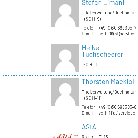
Stefan Limant
Titelverwaltung/Buchhaltun
(SC H-9)
Telefon
+49 (0)30 688305-7
Email
sc-h.09(at)servicec
Heike
Tuchscheerer
(SC H-10)
Thorsten Mackiol
Titelverwaltung/Buchhaltun
(SC H-11)
Telefon
+49 (0)30 688305-8
Email
sc-h.11(at)servicec
AStA
Raum
F1.15