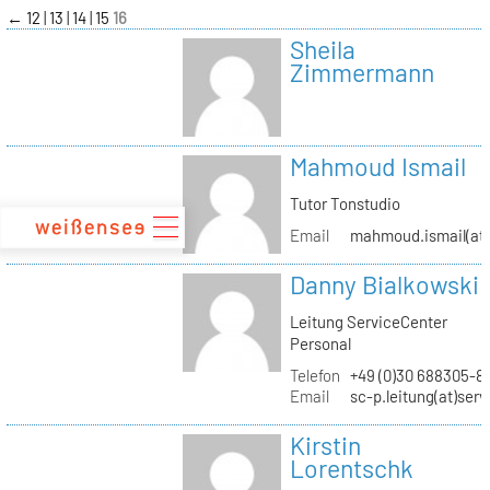
zum
←
12
13
14
15
16
Inhalt
Sheila
Zimmermann
Mahmoud Ismail
Tutor Tonstudio
Email
mahmoud.ismail(at)
Danny Bialkowski
Leitung ServiceCenter
Personal
Telefon
+49 (0)30 688305-8
Email
sc-p.leitung(at)ser
Kirstin
Lorentschk