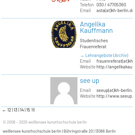
Telefon
030 / 47705360
Email
asta(at)kh-berlin.de
Angelika
Kauffmann
Studentisches
Frauenreferat
→ Lehrangebote (Archiv)
Email
frauenreferat(at)kh-
Website
http://angelikakau
see up
Email
seeup(at)kh-berlin.
Website
http://www.seeup.
←
12
13
14
15
16
© 2008 – 2026 weißensee kunsthochschule berlin
weißensee kunsthochschule berlin | Bühringstraße 20 | 13086 Berlin