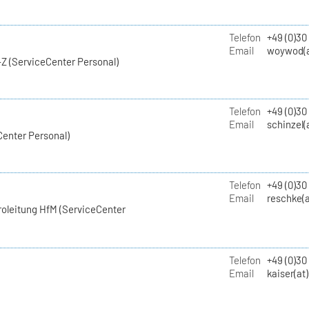
Telefon
+49 (0)30
Email
woywod(a
Z (ServiceCenter Personal)
Telefon
+49 (0)30
Email
schinzel(
Center Personal)
Telefon
+49 (0)3
Email
reschke(a
roleitung HfM (ServiceCenter
Telefon
+49 (0)30
Email
kaiser(at