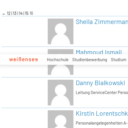
zum
Inhalt
←
12
13
14
15
16
Sheila Zimmerma
Mahmoud Ismail
Hochschule
Studienbewerbung
Studium
Tutor Tonstudio
Danny Bialkowski
Leitung ServiceCenter Perso
Kirstin Lorentschk
Personalangelegenheiten A-