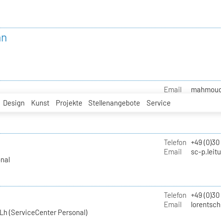
nn
Email
mahmoud.i
Design
Kunst
Projekte
Stellenangebote
Service
Telefon
+49 (0)30
Email
sc-p.leit
nal
Telefon
+49 (0)30
Email
lorentsch
Lh (ServiceCenter Personal)