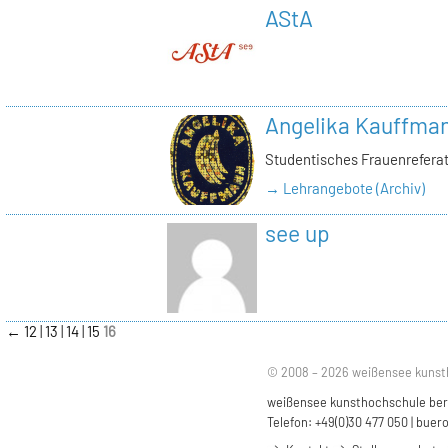
AStA
Angelika Kauffma
Studentisches Frauenrefera
→ Lehrangebote (Archiv)
see up
←
12
13
14
15
16
© 2008 – 2026 weißensee kunst
weißensee kunsthochschule berli
Telefon: +49(0)30 477 050 |
buero