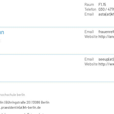
Raum
F1.15
Telefon
030 / 47
Email
asta(at)k
nn
Email
frauenref
Website
http://a
t
Email
seeup(at)
Website
http://w
hochschule berlin
n | Bühringstraße 20 | 13086 Berlin
.praesidentin(at)kh-berlin.de