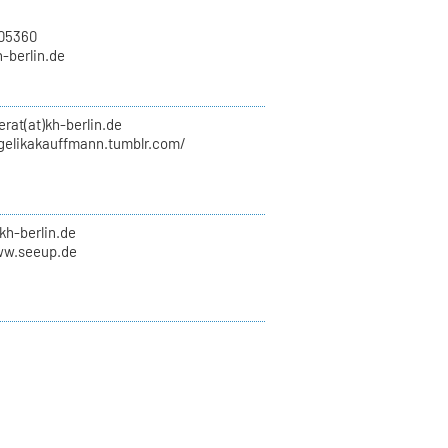
705360
h-berlin.de
erat(at)kh-berlin.de
ngelikakauffmann.tumblr.com/
kh-berlin.de
ww.seeup.de