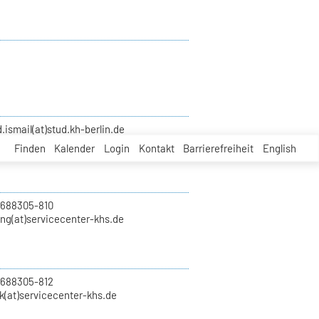
smail(at)stud.kh-berlin.de
Finden
Kalender
Login
Kontakt
Barrierefreiheit
English
 688305-810
ung(at)servicecenter-khs.de
 688305-812
k(at)servicecenter-khs.de