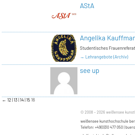
AStA
Angelika Kauffma
Studentisches Frauenrefera
→ Lehrangebote (Archiv)
see up
←
12
13
14
15
16
© 2008 – 2026 weißensee kunst
weißensee kunsthochschule berli
Telefon: +49(0)30 477 050 |
buero