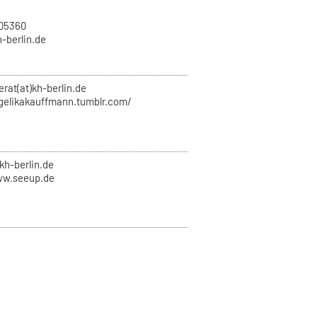
705360
h-berlin.de
erat(at)kh-berlin.de
ngelikakauffmann.tumblr.com/
kh-berlin.de
ww.seeup.de