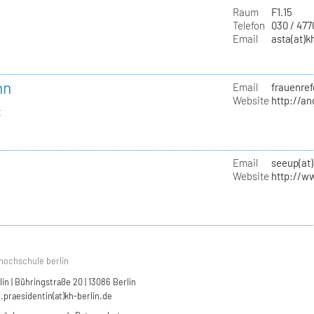
Raum
F1.15
Telefon
030 / 47
Email
asta(at)k
nn
Email
frauenref
Website
http://a
t
Email
seeup(at)
Website
http://w
hochschule berlin
n | Bühringstraße 20 | 13086 Berlin
.praesidentin(at)kh-berlin.de