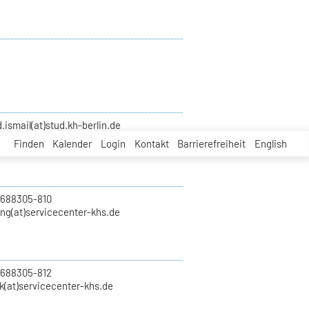
smail(at)stud.kh-berlin.de
Finden
Kalender
Login
Kontakt
Barrierefreiheit
English
 688305-810
ung(at)servicecenter-khs.de
 688305-812
k(at)servicecenter-khs.de