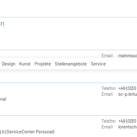
nn
Email
mahmoud.i
Design
Kunst
Projekte
Stellenangebote
Service
Telefon
+49 (0)30
Email
sc-p.leit
nal
Telefon
+49 (0)30
Email
lorentsch
Lh (ServiceCenter Personal)