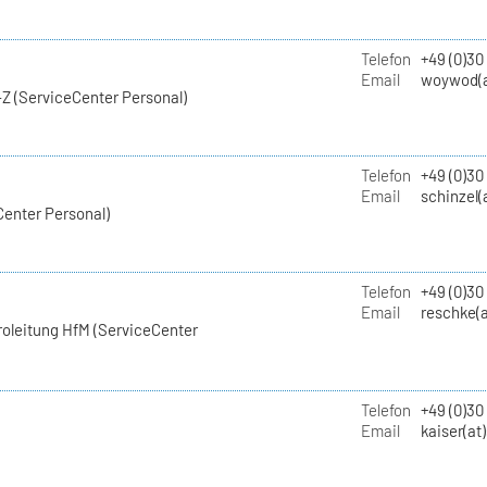
Telefon
+49 (0)30
Email
woywod(a
Z (ServiceCenter Personal)
Telefon
+49 (0)30
Email
schinzel(
Center Personal)
Telefon
+49 (0)3
Email
reschke(a
roleitung HfM (ServiceCenter
Telefon
+49 (0)30
Email
kaiser(at