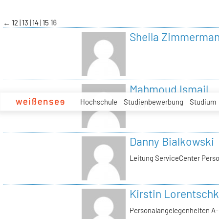
zum
Inhalt
←
12
13
14
15
16
Sheila Zimmerma
Mahmoud Ismail
Hochschule
Studienbewerbung
Studium
Tutor Tonstudio
Danny Bialkowski
Leitung ServiceCenter Perso
Kirstin Lorentschk
Personalangelegenheiten A-