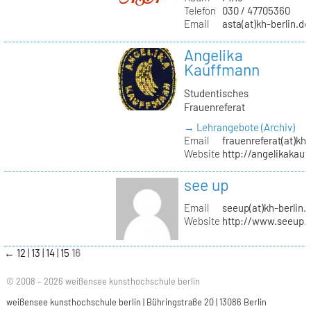
Telefon
030 / 47705360
Email
asta(at)kh-berlin.de
Angelika
Kauffmann
Studentisches
Frauenreferat
→ Lehrangebote (Archiv)
Email
frauenreferat(at)kh-
Website
http://angelikakau
see up
Email
seeup(at)kh-berlin.
Website
http://www.seeup.
←
12
13
14
15
16
© 2008 – 2026 weißensee kunsthochschule berlin
weißensee kunsthochschule berlin | Bühringstraße 20 | 13086 Berlin