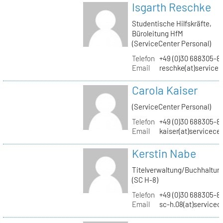
Isgarth Reschke
Studentische Hilfskräfte,
Büroleitung HfM
(ServiceCenter Personal)
Telefon
+49 (0)30 688305-8
Email
reschke(at)service
Carola Kaiser
(ServiceCenter Personal)
Telefon
+49 (0)30 688305-8
Email
kaiser(at)servicece
Kerstin Nabe
Titelverwaltung/Buchhaltun
(SC H-8)
Telefon
+49 (0)30 688305-8
Email
sc-h.08(at)servicec