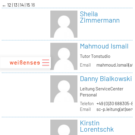
zum
←
12
13
14
15
16
Inhalt
Sheila
Zimmermann
Mahmoud Ismail
Tutor Tonstudio
Email
mahmoud.ismail(at)
Danny Bialkowski
Leitung ServiceCenter
Personal
Telefon
+49 (0)30 688305-8
Email
sc-p.leitung(at)ser
Kirstin
Lorentschk