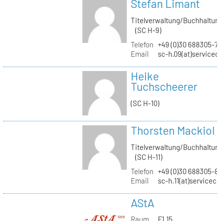
Stefan Limant
Titelverwaltung/Buchhaltun
(SC H-9)
Telefon
+49 (0)30 688305-7
Email
sc-h.09(at)servicec
Heike
Tuchscheerer
(SC H-10)
Thorsten Mackiol
Titelverwaltung/Buchhaltun
(SC H-11)
Telefon
+49 (0)30 688305-8
Email
sc-h.11(at)servicec
AStA
Raum
F1.15