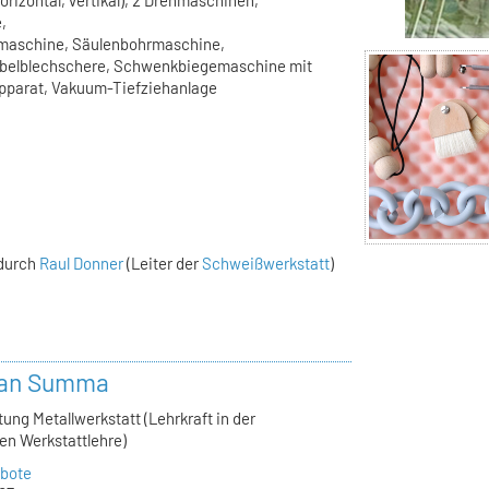
rizontal, vertikal), 2 Drehmaschinen,
,
rmaschine, Säulenbohrmaschine,
ebelblechschere, Schwenkbiegemaschine mit
pparat, Vakuum-Tiefziehanlage
 durch
Raul Donner
(Leiter der
Schweißwerkstatt
)
ian Summa
tung Metallwerkstatt (Lehrkraft in der
en Werkstattlehre)
bote