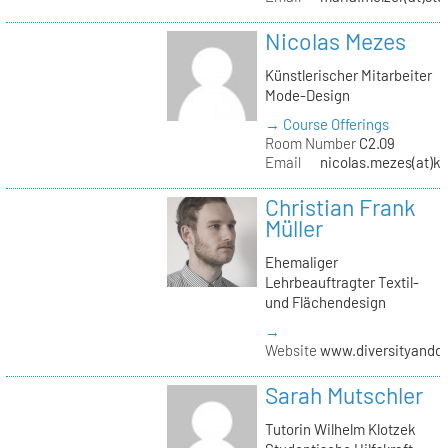
Nicolas Mezes
Künstlerischer Mitarbeiter
Mode-Design
→ Course Offerings
Room Number
C2.09
Email
nicolas.mezes(at)kh
Christian Frank
Müller
Ehemaliger
Lehrbeauftragter Textil-
und Flächendesign
→
Website
www.diversityandde
Sarah Mutschler
Tutorin Wilhelm Klotzek