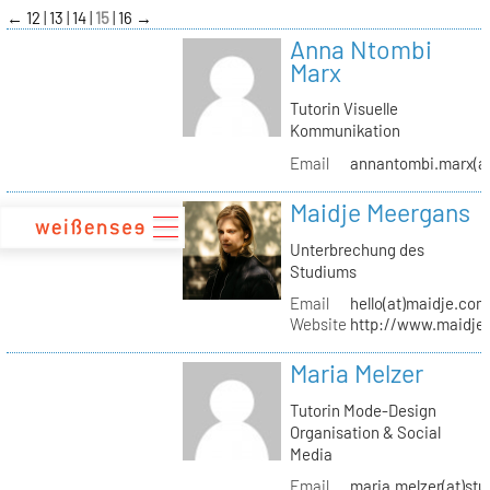
zum
←
12
13
14
15
16
→
Inhalt
Anna Ntombi
Marx
Tutorin Visuelle
Kommunikation
Email
annantombi.marx(at
Maidje Meergans
Unterbrechung des
Studiums
Email
hello(at)maidje.com
Website
http://www.maidje
Maria Melzer
Tutorin Mode-Design
Organisation & Social
Media
Email
maria.melzer(at)stu