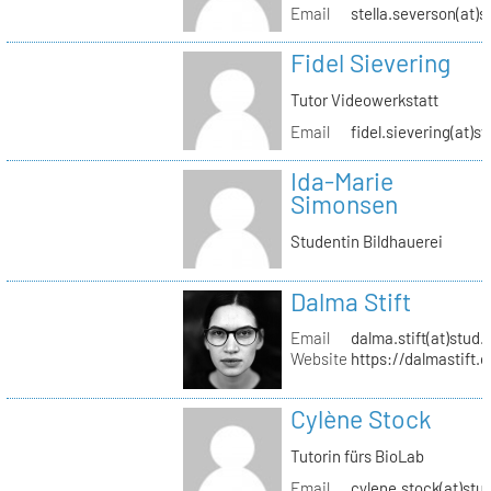
Email
stella.severson(at)s
Fidel Sievering
Tutor Videowerkstatt
Email
fidel.sievering(at)s
Ida-Marie
Simonsen
Studentin Bildhauerei
Dalma Stift
Email
dalma.stift(at)stud.
Website
https://dalmastift.
Cylène Stock
Tutorin fürs BioLab
Email
cylene.stock(at)stud