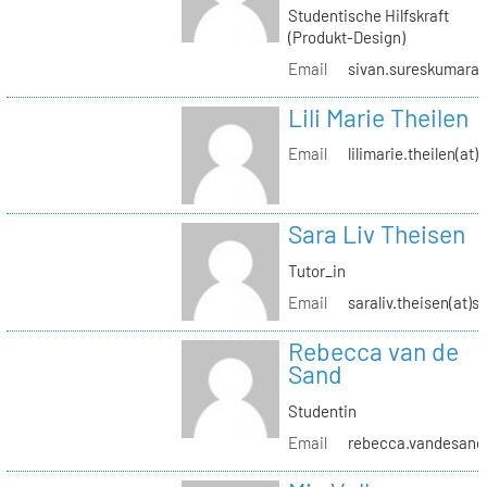
Studentische Hilfskraft
(Produkt-Design)
Email
sivan.sureskumaran(
Lili Marie Theilen
Email
lilimarie.theilen(at)
Sara Liv Theisen
Tutor_in
Email
saraliv.theisen(at)s
Rebecca van de
Sand
Studentin
Email
rebecca.vandesand(