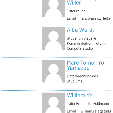
Willer
Tutor re:lab
Email
jancoharry.willer(at
Alba Wurst
Studentin Visuelle
Kommunikation, Tutorin
Computerstudio
Mare Tomohiro
Yamazoe
Unterbrechung des
Studiums
William Ye
Tutor Friederike Feldmann
Email
william.ye(at)stud.k