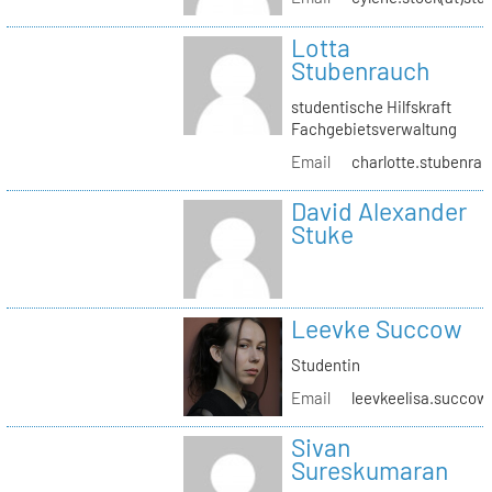
Lotta
Stubenrauch
studentische Hilfskraft
Fachgebietsverwaltung
Email
charlotte.stubenrau
David Alexander
Stuke
Leevke Succow
Studentin
Email
leevkeelisa.succow
Sivan
Sureskumaran