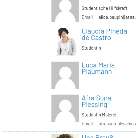
Studentische Hilfskraft
Email
alice.paupini(at)stu
Claudia Pineda
de Castro
Studentin
Luca Maria
Plaumann
Afra Suna
Plessing
Studentin Malerei
Email
afrasuna.plessing(a
Una Preuß