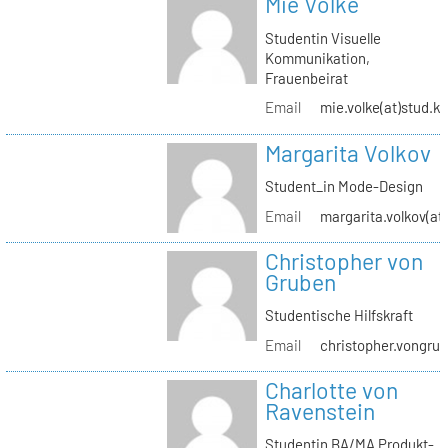
Mie Volke
Studentin Visuelle
Kommunikation,
Frauenbeirat
Email
mie.volke(at)stud.kh
Margarita Volkov
Student_in Mode-Design
Email
margarita.volkov(at)
Christopher von
Gruben
Studentische Hilfskraft
Email
christopher.vongrub
Charlotte von
Ravenstein
Studentin BA/MA Produkt-