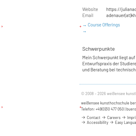
Website
https://julian
Email
adenauer(at)kh
→ Course Offerings
→
Schwerpunkte
Mein Schwerpunkt liegt auf
Entwurfspraxis der Studiere
und Beratung bei technisch
© 2008 – 2026 weißensee kunst
weißensee kunsthochschule berli
Telefon: +49(0)30 477 050 |
buero
Contact
Careers
Impri
Accessibility
Easy Langu