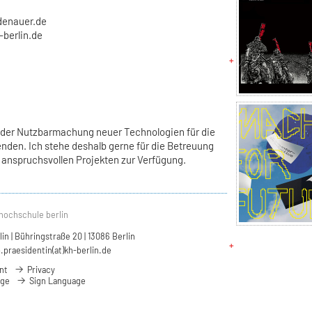
adenauer.de
-berlin.de
 der Nutzbarmachung neuer Technologien für die
nden. Ich stehe deshalb gerne für die Betreuung
 anspruchsvollen Projekten zur Verfügung.
hochschule berlin
n | Bühringstraße 20 | 13086 Berlin
.praesidentin(at)kh-berlin.de
nt
Privacy
age
Sign Language