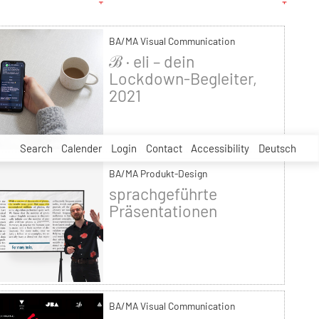
BA/MA Visual Communication
ℬ · eli – dein
Lockdown-Begleiter,
2021
Search
Calender
Login
Contact
Accessibility
Deutsch
BA/MA Produkt-Design
sprachgeführte
Präsentationen
BA/MA Visual Communication