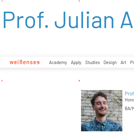
zum
Prof. Julian 
Inhalt
Academy
Apply
Studies
Design
Art
P
Prof
Hono
BA/M