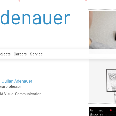
|
Adenauer
rojects
Careers
Service
. Julian Adenauer
rarprofessor
A Visual Communication