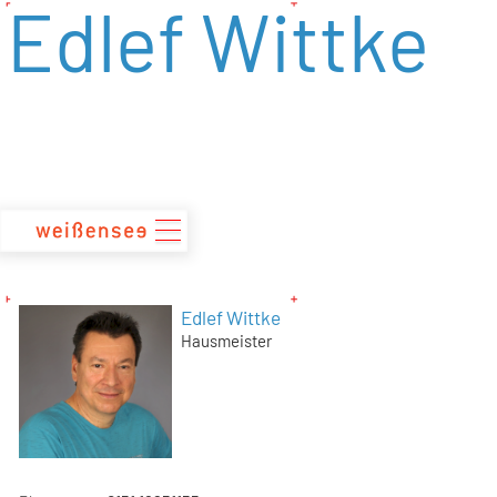
Edlef Wittke
zum
Inhalt
Edlef Wittke
Hausmeister