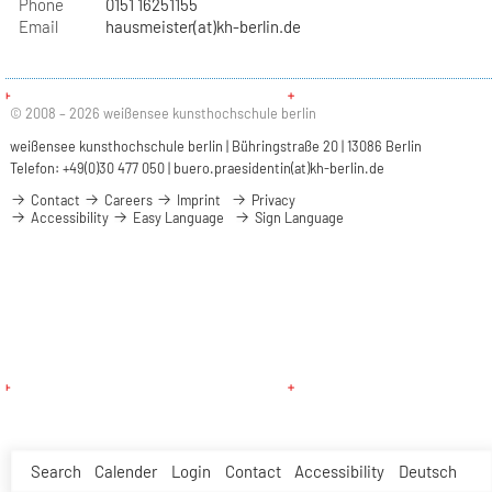
Phone
0151 16251155
Email
hausmeister(at)kh-berlin.de
© 2008 – 2026 weißensee kunsthochschule berlin
weißensee kunsthochschule berlin | Bühringstraße 20 | 13086 Berlin
Telefon: +49(0)30 477 050 |
buero.praesidentin(at)kh-berlin.de
Contact
Careers
Imprint
Privacy
Accessibility
Easy Language
Sign Language
Search
Calender
Login
Contact
Accessibility
Deutsch