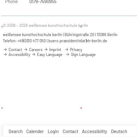
Phone
0179-7590955
© 2008 – 2026 weißensee kunsthochschule berlin
weißensee kunsthochschule berlin | Bühringstraße 20 | 13086 Berlin
Telefon: +49(0)30 477 050 |
buero.praesidentin(at)kh-berlin.de
Contact
Careers
Imprint
Privacy
Accessibility
Easy Language
Sign Language
Search
Calender
Login
Contact
Accessibility
Deutsch