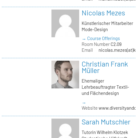
Nicolas Mezes
Künstlerischer Mitarbeiter
Mode-Design
→ Course Offerings
Room Number
C2.09
Email
nicolas.mezes(at)kh
Christian Frank
Müller
Ehemaliger
Lehrbeauftragter Textil-
und Flächendesign
→
Website
www.diversityandde
Sarah Mutschler
Tutorin Wilhelm Klotzek