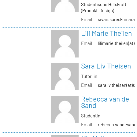
Studentische Hilfskraft
(Produkt-Design)
Email
sivan.sureskumaran(
Lili Marie Theilen
Email
lilimarie.theilen(at)
Sara Liv Theisen
Tutor_in
Email
saraliv.theisen(at)s
Rebecca van de
Sand
Studentin
Email
rebecca.vandesand(