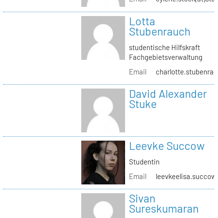
Lotta
Stubenrauch
studentische Hilfskraft
Fachgebietsverwaltung
Email
charlotte.stubenrau
David Alexander
Stuke
Leevke Succow
Studentin
Email
leevkeelisa.succow
Sivan
Sureskumaran