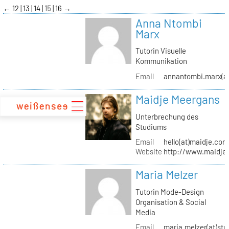
zum
←
12
13
14
15
16
→
Inhalt
Anna Ntombi
Marx
Tutorin Visuelle
Kommunikation
Email
annantombi.marx(at
Maidje Meergans
Unterbrechung des
Studiums
Email
hello(at)maidje.com
Website
http://www.maidje
Maria Melzer
Tutorin Mode-Design
Organisation & Social
Media
Email
maria.melzer(at)stu