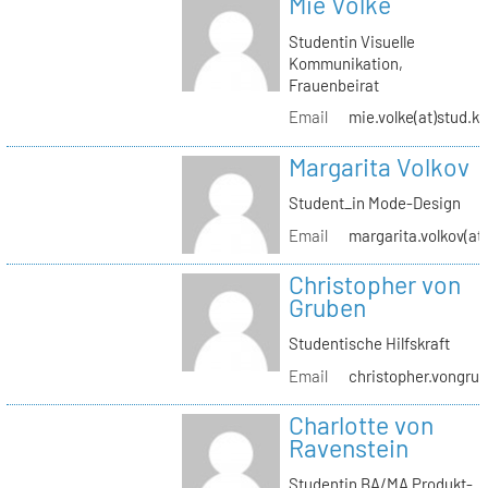
Mie Volke
Studentin Visuelle
Kommunikation,
Frauenbeirat
Email
mie.volke(at)stud.kh
Margarita Volkov
Student_in Mode-Design
Email
margarita.volkov(at)
Christopher von
Gruben
Studentische Hilfskraft
Email
christopher.vongrub
Charlotte von
Ravenstein
Studentin BA/MA Produkt-