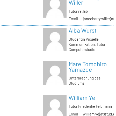
Willer
Tutor re:lab
Email
jancoharry.willer(at
Alba Wurst
Studentin Visuelle
Kommunikation, Tutorin
Computerstudio
Mare Tomohiro
Yamazoe
Unterbrechung des
Studiums
William Ye
Tutor Friederike Feldmann
Email
william.ye(at)stud.k