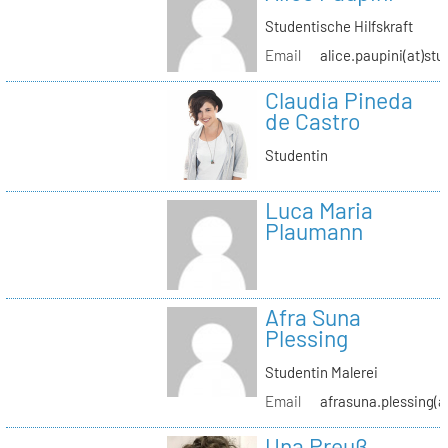
Studentische Hilfskraft
Email
alice.paupini(at)stu
Claudia Pineda
de Castro
Studentin
Luca Maria
Plaumann
Afra Suna
Plessing
Studentin Malerei
Email
afrasuna.plessing(a
Una Preuß