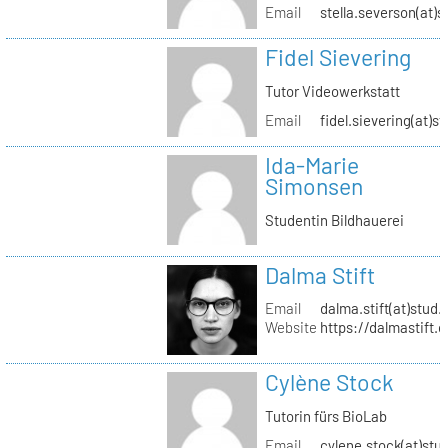
Email
stella.severson(at)s
Fidel Sievering
Tutor Videowerkstatt
Email
fidel.sievering(at)s
Ida-Marie
Simonsen
Studentin Bildhauerei
Dalma Stift
Email
dalma.stift(at)stud.
Website
https://dalmastift.
Cylène Stock
Tutorin fürs BioLab
Email
cylene.stock(at)stud