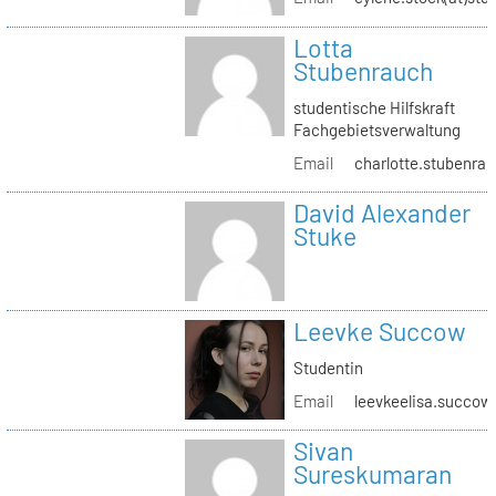
Lotta
Stubenrauch
studentische Hilfskraft
Fachgebietsverwaltung
Email
charlotte.stubenrau
David Alexander
Stuke
Leevke Succow
Studentin
Email
leevkeelisa.succow
Sivan
Sureskumaran