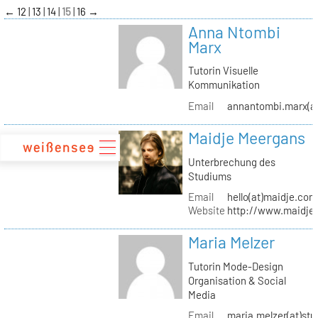
zum
←
12
13
14
15
16
→
Inhalt
Anna Ntombi
Marx
Tutorin Visuelle
Kommunikation
Email
annantombi.marx(at
Maidje Meergans
Unterbrechung des
Studiums
Email
hello(at)maidje.com
Website
http://www.maidje
Maria Melzer
Tutorin Mode-Design
Organisation & Social
Media
Email
maria.melzer(at)stu