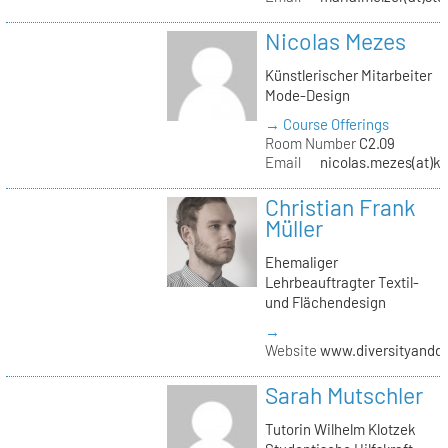
Nicolas Mezes
Künstlerischer Mitarbeiter
Mode-Design
→ Course Offerings
Room Number
C2.09
Email
nicolas.mezes(at)kh
Christian Frank
Müller
Ehemaliger
Lehrbeauftragter Textil-
und Flächendesign
→
Website
www.diversityandde
Sarah Mutschler
Tutorin Wilhelm Klotzek