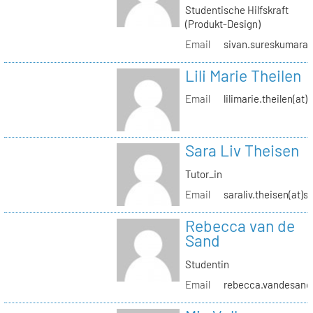
Studentische Hilfskraft
(Produkt-Design)
Email
sivan.sureskumaran(
Lili Marie Theilen
Email
lilimarie.theilen(at)
Sara Liv Theisen
Tutor_in
Email
saraliv.theisen(at)s
Rebecca van de
Sand
Studentin
Email
rebecca.vandesand(