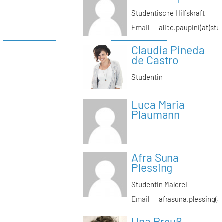
Studentische Hilfskraft
Email
alice.paupini(at)stu
Claudia Pineda
de Castro
Studentin
Luca Maria
Plaumann
Afra Suna
Plessing
Studentin Malerei
Email
afrasuna.plessing(a
Una Preuß