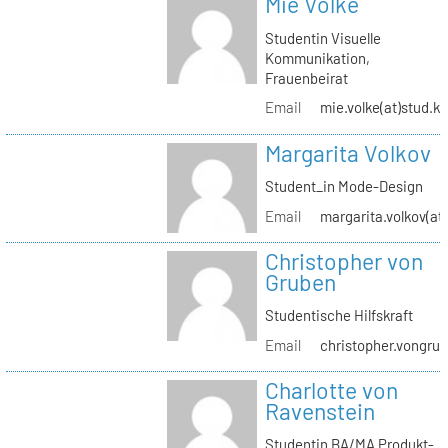
Mie Volke
Studentin Visuelle
Kommunikation,
Frauenbeirat
Email
mie.volke(at)stud.kh
Margarita Volkov
Student_in Mode-Design
Email
margarita.volkov(at)
Christopher von
Gruben
Studentische Hilfskraft
Email
christopher.vongrub
Charlotte von
Ravenstein
Studentin BA/MA Produkt-