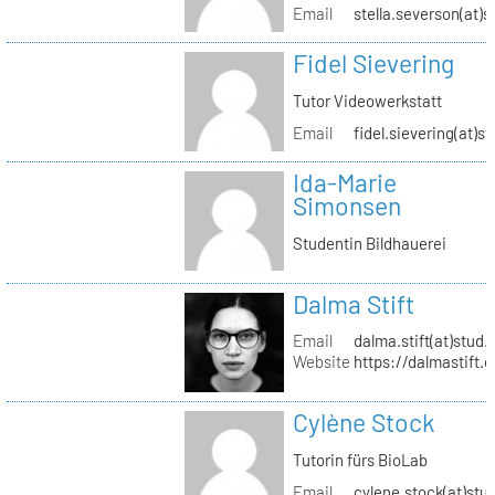
Email
stella.severson(at)s
Fidel Sievering
Tutor Videowerkstatt
Email
fidel.sievering(at)s
Ida-Marie
Simonsen
Studentin Bildhauerei
Dalma Stift
Email
dalma.stift(at)stud.
Website
https://dalmastift.
Cylène Stock
Tutorin fürs BioLab
Email
cylene.stock(at)stud