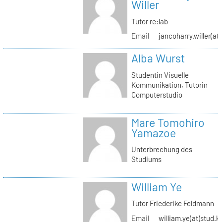
Willer
Tutor re:lab
Email
jancoharry.willer(at
Alba Wurst
Studentin Visuelle
Kommunikation, Tutorin
Computerstudio
Mare Tomohiro
Yamazoe
Unterbrechung des
Studiums
William Ye
Tutor Friederike Feldmann
Email
william.ye(at)stud.k