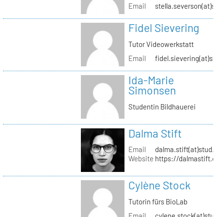
Email
stella.severson(at)s
Fidel Sievering
Tutor Videowerkstatt
Email
fidel.sievering(at)s
Ida-Marie
Simonsen
Studentin Bildhauerei
Dalma Stift
Email
dalma.stift(at)stud.
Website
https://dalmastift.
Cylène Stock
Tutorin fürs BioLab
Email
cylene.stock(at)stud