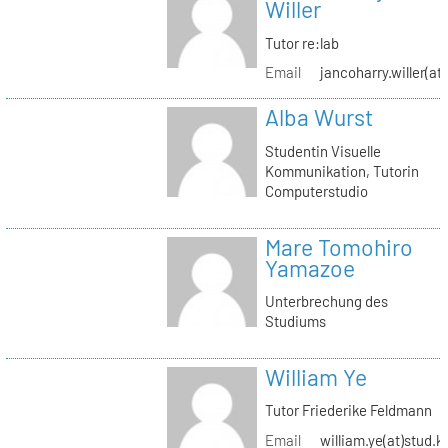
Willer
Tutor re:lab
Email
jancoharry.willer(at
Alba Wurst
Studentin Visuelle
Kommunikation, Tutorin
Computerstudio
Mare Tomohiro
Yamazoe
Unterbrechung des
Studiums
William Ye
Tutor Friederike Feldmann
Email
william.ye(at)stud.k