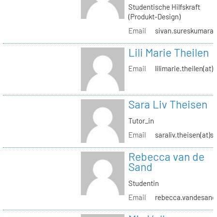
Studentische Hilfskraft
(Produkt-Design)
Email
sivan.sureskumaran(
Lili Marie Theilen
Email
lilimarie.theilen(at)
Sara Liv Theisen
Tutor_in
Email
saraliv.theisen(at)s
Rebecca van de
Sand
Studentin
Email
rebecca.vandesand(