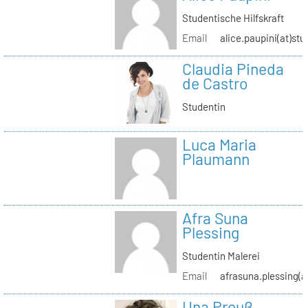
Studentische Hilfskraft
Email
alice.paupini(at)stu
Claudia Pineda
de Castro
Studentin
Luca Maria
Plaumann
Afra Suna
Plessing
Studentin Malerei
Email
afrasuna.plessing(a
Una Preuß