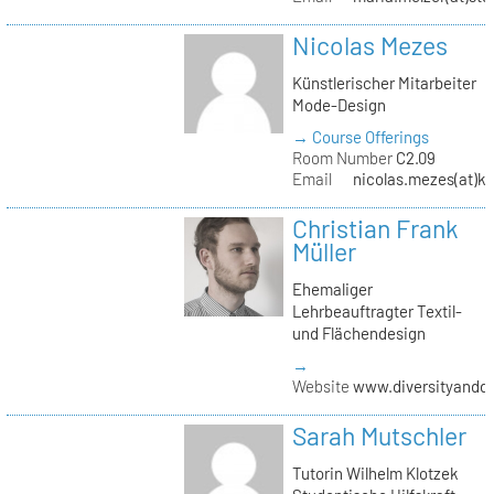
Nicolas Mezes
Künstlerischer Mitarbeiter
Mode-Design
→ Course Offerings
Room Number
C2.09
Email
nicolas.mezes(at)kh
Christian Frank
Müller
Ehemaliger
Lehrbeauftragter Textil-
und Flächendesign
→
Website
www.diversityandde
Sarah Mutschler
Tutorin Wilhelm Klotzek