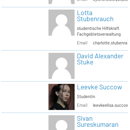
Lotta
Stubenrauch
studentische Hilfskraft
Fachgebietsverwaltung
Email
charlotte.stubenrau
David Alexander
Stuke
Leevke Succow
Studentin
Email
leevkeelisa.succow
Sivan
Sureskumaran