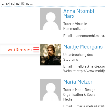
zum
←
12
13
14
15
16
→
Inhalt
Anna Ntombi
Marx
Tutorin Visuelle
Kommunikation
Email
annantombi.marx(at
Maidje Meergans
Unterbrechung des
Studiums
Email
hello(at)maidje.com
Website
http://www.maidje
Maria Melzer
Tutorin Mode-Design
Organisation & Social
Media
Email
maria.melzer(at)stu