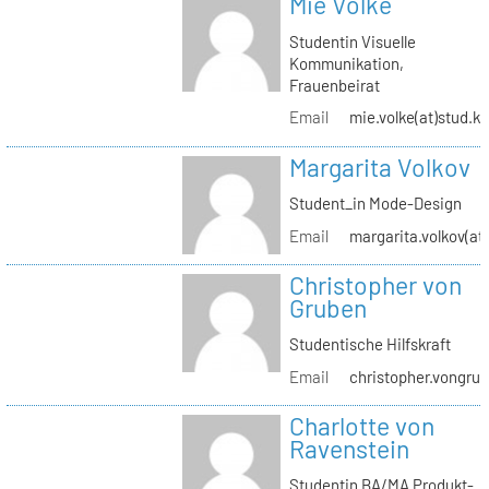
Mie Volke
Studentin Visuelle
Kommunikation,
Frauenbeirat
Email
mie.volke(at)stud.kh
Margarita Volkov
Student_in Mode-Design
Email
margarita.volkov(at)
Christopher von
Gruben
Studentische Hilfskraft
Email
christopher.vongrub
Charlotte von
Ravenstein
Studentin BA/MA Produkt-