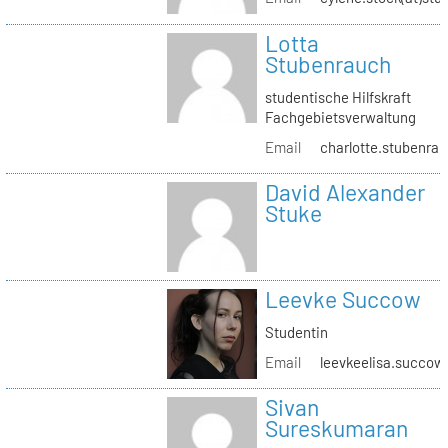
Lotta
Stubenrauch
studentische Hilfskraft
Fachgebietsverwaltung
Email
charlotte.stubenrau
David Alexander
Stuke
Leevke Succow
Studentin
Email
leevkeelisa.succow
Sivan
Sureskumaran