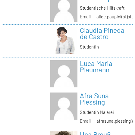
Studentische Hilfskraft
Email
alice.paupini(at)stu
Claudia Pineda
de Castro
Studentin
Luca Maria
Plaumann
Afra Suna
Plessing
Studentin Malerei
Email
afrasuna.plessing(a
Una Preuß