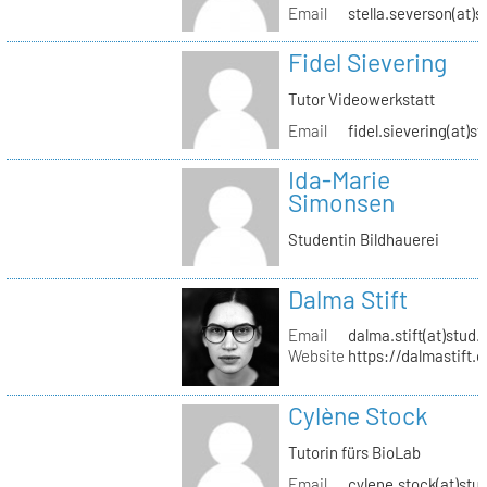
Email
stella.severson(at)s
Fidel Sievering
Tutor Videowerkstatt
Email
fidel.sievering(at)s
Ida-Marie
Simonsen
Studentin Bildhauerei
Dalma Stift
Email
dalma.stift(at)stud.
Website
https://dalmastift.
Cylène Stock
Tutorin fürs BioLab
Email
cylene.stock(at)stud