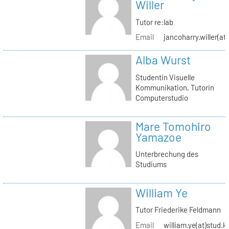
Willer
Tutor re:lab
Email
jancoharry.willer(at
Alba Wurst
Studentin Visuelle
Kommunikation, Tutorin
Computerstudio
Mare Tomohiro
Yamazoe
Unterbrechung des
Studiums
William Ye
Tutor Friederike Feldmann
Email
william.ye(at)stud.k