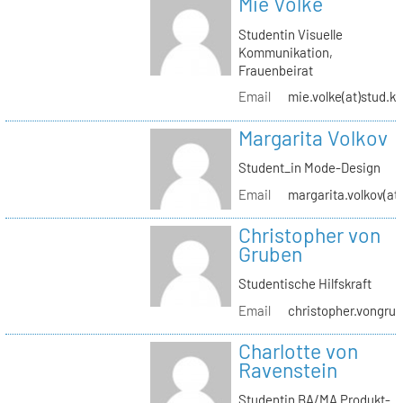
Mie Volke
Studentin Visuelle
Kommunikation,
Frauenbeirat
Email
mie.volke(at)stud.kh
Margarita Volkov
Student_in Mode-Design
Email
margarita.volkov(at)
Christopher von
Gruben
Studentische Hilfskraft
Email
christopher.vongrub
Charlotte von
Ravenstein
Studentin BA/MA Produkt-