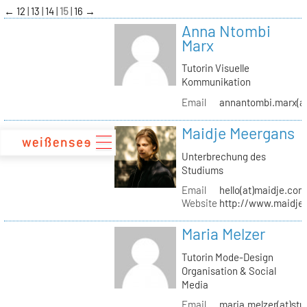
zum
←
12
13
14
15
16
→
Inhalt
Anna Ntombi
Marx
Tutorin Visuelle
Kommunikation
Email
annantombi.marx(at
Maidje Meergans
Unterbrechung des
Studiums
Email
hello(at)maidje.com
Website
http://www.maidje
Maria Melzer
Tutorin Mode-Design
Organisation & Social
Media
Email
maria.melzer(at)stu