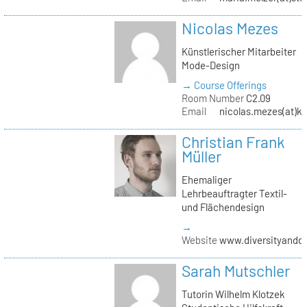
Nicolas Mezes
Künstlerischer Mitarbeiter
Mode-Design
→ Course Offerings
Room Number
C2.09
Email
nicolas.mezes(at)kh
Christian Frank
Müller
Ehemaliger
Lehrbeauftragter Textil-
und Flächendesign
→
Website
www.diversityandde
Sarah Mutschler
Tutorin Wilhelm Klotzek