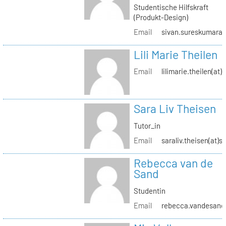
Studentische Hilfskraft
(Produkt-Design)
Email
sivan.sureskumaran(
Lili Marie Theilen
Email
lilimarie.theilen(at)
Sara Liv Theisen
Tutor_in
Email
saraliv.theisen(at)s
Rebecca van de
Sand
Studentin
Email
rebecca.vandesand(