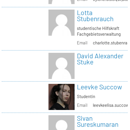
Lotta
Stubenrauch
studentische Hilfskraft
Fachgebietsverwaltung
Email
charlotte.stubenrau
David Alexander
Stuke
Leevke Succow
Studentin
Email
leevkeelisa.succow
Sivan
Sureskumaran