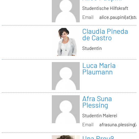
Studentische Hilfskraft
Email
alice.paupini(at)stu
Claudia Pineda
de Castro
Studentin
Luca Maria
Plaumann
Afra Suna
Plessing
Studentin Malerei
Email
afrasuna.plessing(a
Una Preuß