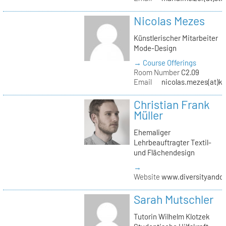
Nicolas Mezes
Künstlerischer Mitarbeiter
Mode-Design
→ Course Offerings
Room Number
C2.09
Email
nicolas.mezes(at)kh
Christian Frank
Müller
Ehemaliger
Lehrbeauftragter Textil-
und Flächendesign
→
Website
www.diversityandde
Sarah Mutschler
Tutorin Wilhelm Klotzek