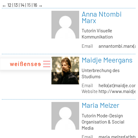
zum
←
12
13
14
15
16
→
Inhalt
Anna Ntombi
Marx
Tutorin Visuelle
Kommunikation
Email
annantombi.marx(at
Maidje Meergans
Unterbrechung des
Studiums
Email
hello(at)maidje.com
Website
http://www.maidje
Maria Melzer
Tutorin Mode-Design
Organisation & Social
Media
Email
maria.melzer(at)stu