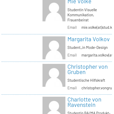
Mie Volke
Studentin Visuelle
Kommunikation,
Frauenbeirat
Email
mie.volke(at)stud.kh
Margarita Volkov
Student_in Mode-Design
Email
margarita.volkov(at)
Christopher von
Gruben
Studentische Hilfskraft
Email
christopher.vongrub
Charlotte von
Ravenstein
Studentin BA/MA Produkt-