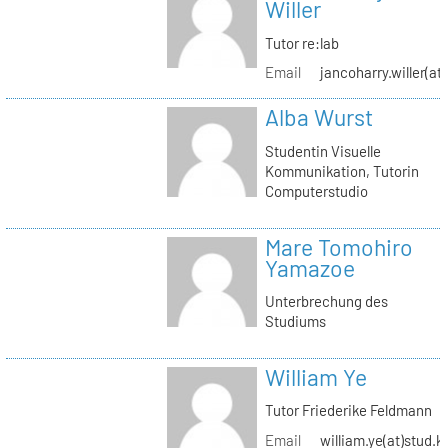
Willer
Tutor re:lab
Email
jancoharry.willer(at
Alba Wurst
Studentin Visuelle
Kommunikation, Tutorin
Computerstudio
Mare Tomohiro
Yamazoe
Unterbrechung des
Studiums
William Ye
Tutor Friederike Feldmann
Email
william.ye(at)stud.k