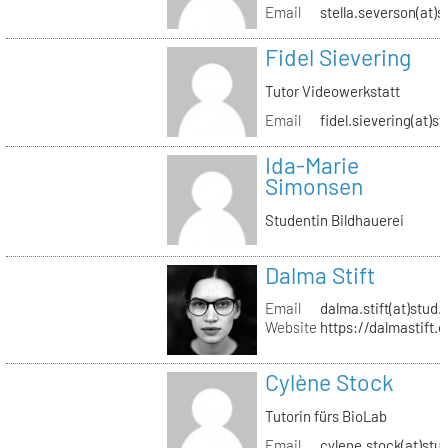
Email
stella.severson(at)s
Fidel Sievering
Tutor Videowerkstatt
Email
fidel.sievering(at)s
Ida-Marie
Simonsen
Studentin Bildhauerei
Dalma Stift
Email
dalma.stift(at)stud.
Website
https://dalmastift.
Cylène Stock
Tutorin fürs BioLab
Email
cylene.stock(at)stud