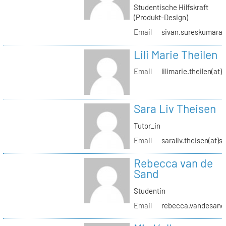
Studentische Hilfskraft
(Produkt-Design)
Email
sivan.sureskumaran(
Lili Marie Theilen
Email
lilimarie.theilen(at)
Sara Liv Theisen
Tutor_in
Email
saraliv.theisen(at)s
Rebecca van de
Sand
Studentin
Email
rebecca.vandesand(