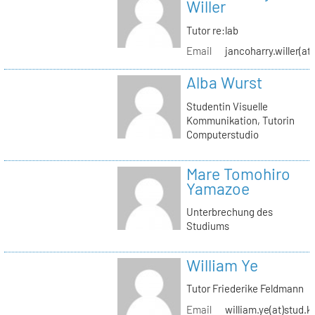
Willer
Tutor re:lab
Email
jancoharry.willer(at
Alba Wurst
Studentin Visuelle
Kommunikation, Tutorin
Computerstudio
Mare Tomohiro
Yamazoe
Unterbrechung des
Studiums
William Ye
Tutor Friederike Feldmann
Email
william.ye(at)stud.k