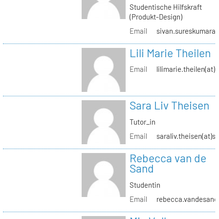
Studentische Hilfskraft
(Produkt-Design)
Email
sivan.sureskumaran(
Lili Marie Theilen
Email
lilimarie.theilen(at)
Sara Liv Theisen
Tutor_in
Email
saraliv.theisen(at)s
Rebecca van de
Sand
Studentin
Email
rebecca.vandesand(