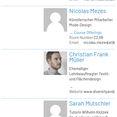
Nicolas Mezes
Künstlerischer Mitarbeiter
Mode-Design
→ Course Offerings
Room Number
C2.09
Email
nicolas.mezes(at)kh
Christian Frank
Müller
Ehemaliger
Lehrbeauftragter Textil-
und Flächendesign
→
Website
www.diversityandde
Sarah Mutschler
Tutorin Wilhelm Klotzek