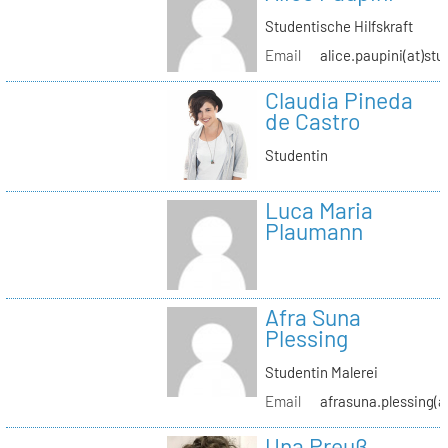
Studentische Hilfskraft
Email
alice.paupini(at)stu
Claudia Pineda
de Castro
Studentin
Luca Maria
Plaumann
Afra Suna
Plessing
Studentin Malerei
Email
afrasuna.plessing(a
Una Preuß