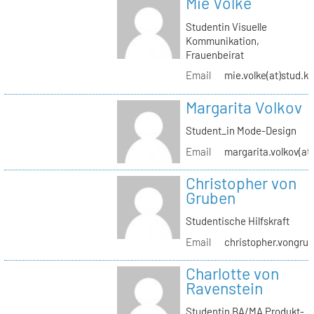
Mie Volke
Studentin Visuelle
Kommunikation,
Frauenbeirat
Email
mie.volke(at)stud.kh
Margarita Volkov
Student_in Mode-Design
Email
margarita.volkov(at)
Christopher von
Gruben
Studentische Hilfskraft
Email
christopher.vongrub
Charlotte von
Ravenstein
Studentin BA/MA Produkt-