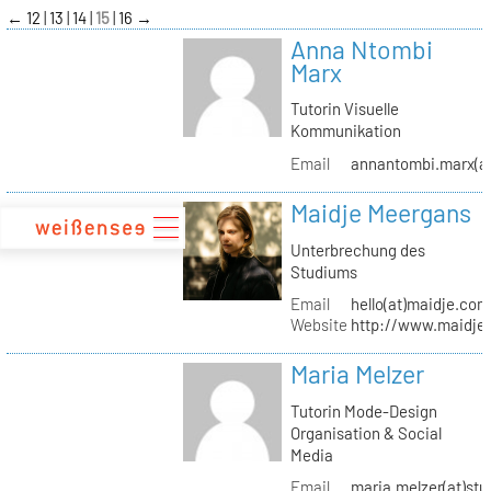
zum
←
12
13
14
15
16
→
Inhalt
Anna Ntombi
Marx
Tutorin Visuelle
Kommunikation
Email
annantombi.marx(at
Maidje Meergans
Unterbrechung des
Studiums
Email
hello(at)maidje.com
Website
http://www.maidje
Maria Melzer
Tutorin Mode-Design
Organisation & Social
Media
Email
maria.melzer(at)stu