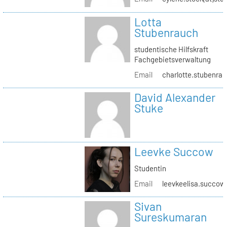
Lotta
Stubenrauch
studentische Hilfskraft
Fachgebietsverwaltung
Email
charlotte.stubenrau
David Alexander
Stuke
Leevke Succow
Studentin
Email
leevkeelisa.succow
Sivan
Sureskumaran