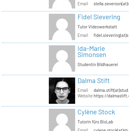
Email
stella.severson(at)s
Fidel Sievering
Tutor Videowerkstatt
Email
fidel.sievering(at)s
Ida-Marie
Simonsen
Studentin Bildhauerei
Dalma Stift
Email
dalma.stift(at)stud.
Website
https://dalmastift.
Cylène Stock
Tutorin fürs BioLab
Email
cylene.stock(at)stud