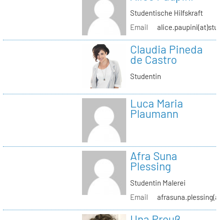
Studentische Hilfskraft
Email
alice.paupini(at)stu
Claudia Pineda
de Castro
Studentin
Luca Maria
Plaumann
Afra Suna
Plessing
Studentin Malerei
Email
afrasuna.plessing(a
Una Preuß