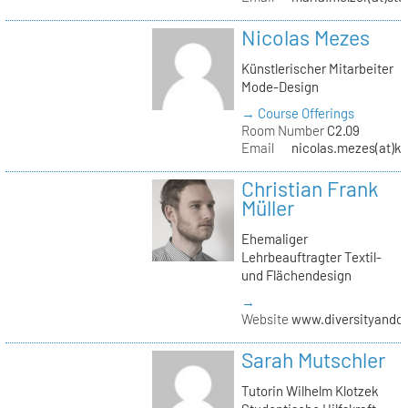
Nicolas Mezes
Künstlerischer Mitarbeiter
Mode-Design
→ Course Offerings
Room Number
C2.09
Email
nicolas.mezes(at)kh
Christian Frank
Müller
Ehemaliger
Lehrbeauftragter Textil-
und Flächendesign
→
Website
www.diversityandde
Sarah Mutschler
Tutorin Wilhelm Klotzek