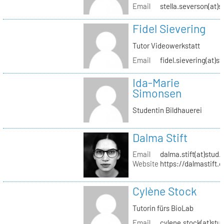
Email
stella.severson(at)s
Fidel Sievering
Tutor Videowerkstatt
Email
fidel.sievering(at)s
Ida-Marie
Simonsen
Studentin Bildhauerei
Dalma Stift
Email
dalma.stift(at)stud.
Website
https://dalmastift.
Cylène Stock
Tutorin fürs BioLab
Email
cylene.stock(at)stud