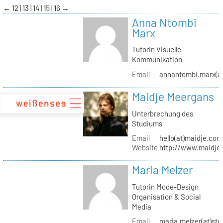
zum
←
12
13
14
15
16
→
Inhalt
Anna Ntombi
Marx
Tutorin Visuelle
Kommunikation
Email
annantombi.marx(at
Maidje Meergans
Unterbrechung des
Studiums
Email
hello(at)maidje.com
Website
http://www.maidje
Maria Melzer
Tutorin Mode-Design
Organisation & Social
Media
Email
maria.melzer(at)stu