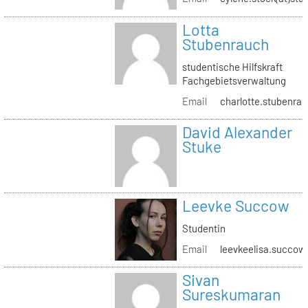
Lotta
Stubenrauch
studentische Hilfskraft
Fachgebietsverwaltung
Email
charlotte.stubenrau
David Alexander
Stuke
Leevke Succow
Studentin
Email
leevkeelisa.succow
Sivan
Sureskumaran