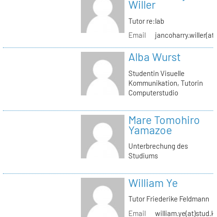
Willer
Tutor re:lab
Email
jancoharry.willer(at
Alba Wurst
Studentin Visuelle
Kommunikation, Tutorin
Computerstudio
Mare Tomohiro
Yamazoe
Unterbrechung des
Studiums
William Ye
Tutor Friederike Feldmann
Email
william.ye(at)stud.k