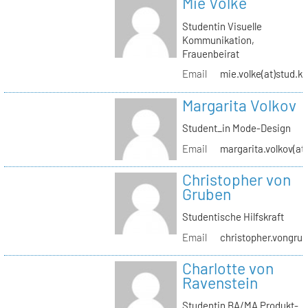
Mie Volke
Studentin Visuelle
Kommunikation,
Frauenbeirat
Email
mie.volke(at)stud.kh
Margarita Volkov
Student_in Mode-Design
Email
margarita.volkov(at)
Christopher von
Gruben
Studentische Hilfskraft
Email
christopher.vongrub
Charlotte von
Ravenstein
Studentin BA/MA Produkt-