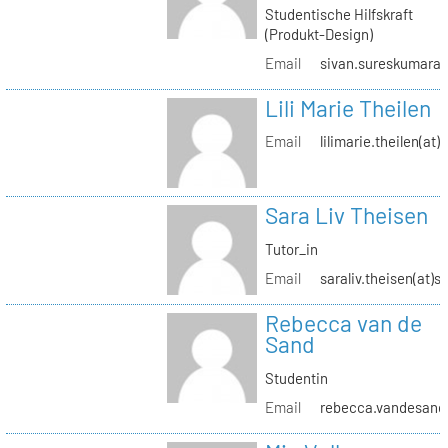
Studentische Hilfskraft
(Produkt-Design)
Email
sivan.sureskumaran(
Lili Marie Theilen
Email
lilimarie.theilen(at)
Sara Liv Theisen
Tutor_in
Email
saraliv.theisen(at)s
Rebecca van de
Sand
Studentin
Email
rebecca.vandesand(