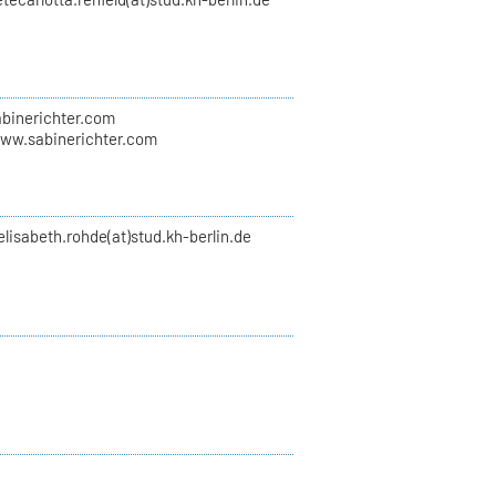
abinerichter.com
www.sabinerichter.com
elisabeth.rohde(at)stud.kh-berlin.de