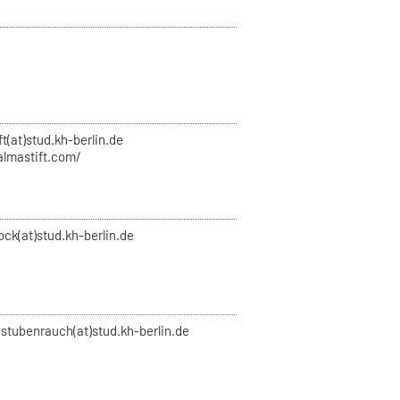
ft(at)stud.kh-berlin.de
almastift.com/
ock(at)stud.kh-berlin.de
.stubenrauch(at)stud.kh-berlin.de