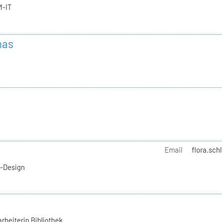
M-IT
mas
Email
flora.sch
l-Design
rbeiterin Bibliothek