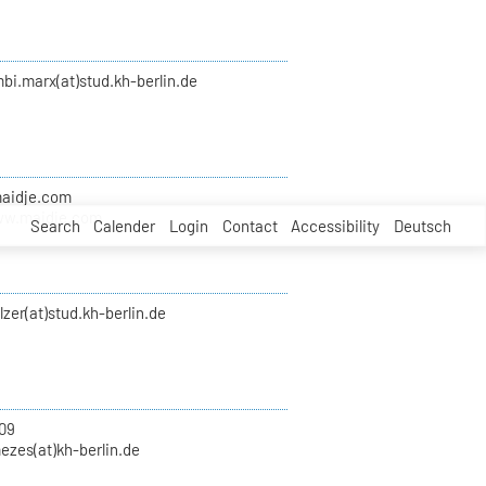
bi.marx(at)stud.kh-berlin.de
maidje.com
ww.maidje.com
Search
Calender
Login
Contact
Accessibility
Deutsch
zer(at)stud.kh-berlin.de
09
ezes(at)kh-berlin.de