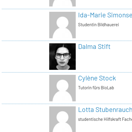
Ida-Marie Simons
Studentin Bildhauerei
Dalma Stift
Cylène Stock
Tutorin fürs BioLab
Lotta Stubenrauc
studentische Hilfskraft Fac