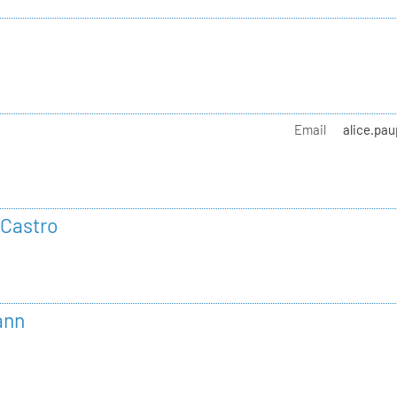
Email
alice.pau
 Castro
ann