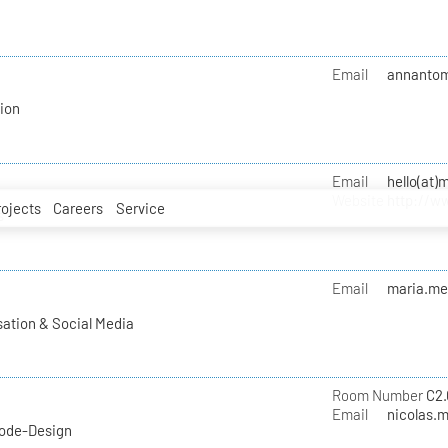
Email
annantom
ion
Email
hello(at)
Website
http://w
rojects
Careers
Service
s
Email
maria.mel
ation & Social Media
Room Number
C2.
Email
nicolas.m
Mode-Design