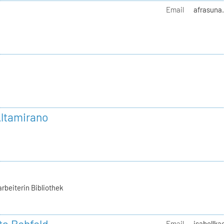
g
Email
afrasuna.
ltamirano
rbeiterin Bibliothek
Email
isabellka