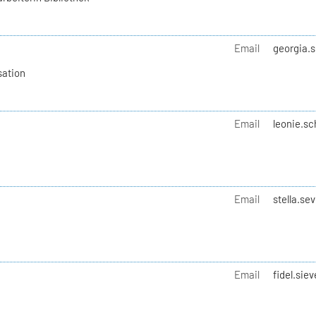
Email
georgia.s
sation
Email
leonie.sc
Email
stella.se
Email
fidel.sie