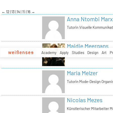
zum
Inhalt
←
12
13
14
15
16
→
Anna Ntombi Marx
Tutorin Visuelle Kommunikat
Maidje Meergans
Academy
Apply
Studies
Design
Art
P
Unterbrechung des Studium
Maria Melzer
Tutorin Mode-Design Organis
Nicolas Mezes
Künstlerischer Mitarbeiter 