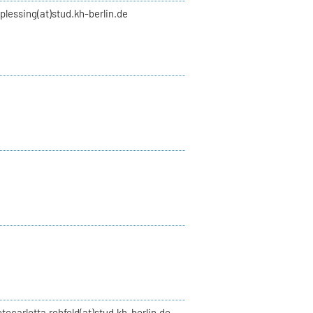
plessing(at)stud.kh-berlin.de
etecarlotta.rehfeld(at)stud.kh-berlin.de