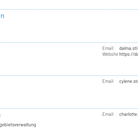
en
Email
dalma.sti
Website
https://d
Email
cylene.st
h
Email
charlotte
hgebietsverwaltung