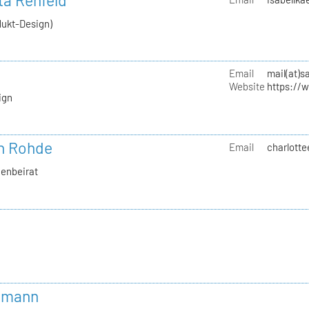
tta Rehfeld
dukt-Design)
Email
mail(at)s
Website
https://
ign
th Rohde
Email
charlotte
uenbeirat
mmann