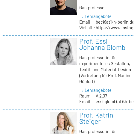
Gastprofessor
→ Lehrangebote
Email
beck(at)kh-berlin.d
Website
https://www.insta
Prof. Essi
Johanna Glomb
Gastprofessorin für
experimentelles Gestalten,
Textil- und Material-Design
(Vertretung für Prof. Nadine
Göpfert)
→ Lehrangebote
Raum
A 2.07
Email
essi.glomb(at)kh-be
Prof. Katrin
Steiger
Gastprofessorin für