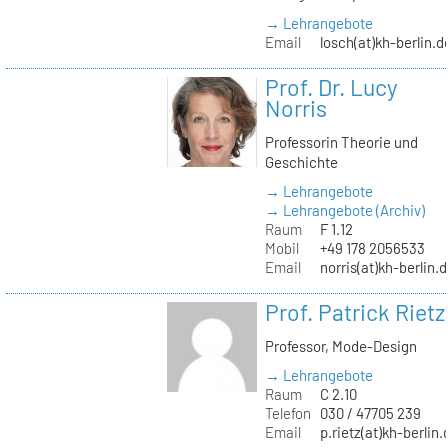
→ Lehrangebote
Email
losch(at)kh-berlin.d
Prof. Dr. Lucy
Norris
Professorin Theorie und
Geschichte
→ Lehrangebote
→ Lehrangebote (Archiv)
Raum
F 1.12
Mobil
+49 178 2056533
Email
norris(at)kh-berlin.
Prof. Patrick Rietz
Professor, Mode-Design
→ Lehrangebote
Raum
C 2.10
Telefon
030 / 47705 239
Email
p.rietz(at)kh-berlin.