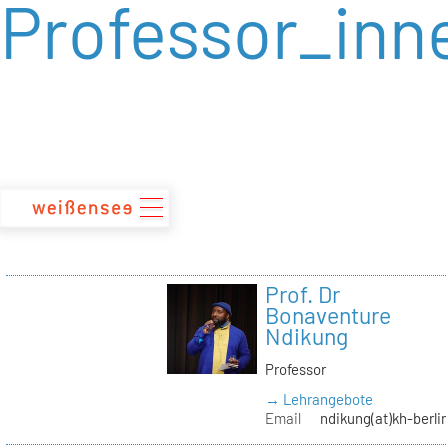
Professor_inn
zum
Inhalt
Prof. Dr
Bonaventure
Ndikung
Professor
→ Lehrangebote
Email
ndikung(at)kh-berli