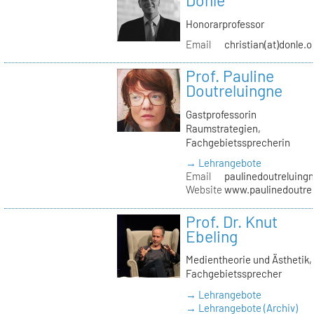
Donle
Honorarprofessor
Email
christian(at)donle.o
Prof. Pauline
Doutreluingne
Gastprofessorin
Raumstrategien,
Fachgebietssprecherin
→ Lehrangebote
Email
paulinedoutreluingn
Website
www.paulinedoutre
Prof. Dr. Knut
Ebeling
Medientheorie und Ästhetik,
Fachgebietssprecher
→ Lehrangebote
→ Lehrangebote (Archiv)