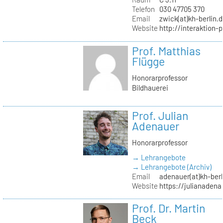
Telefon
030 47705 370
Email
zwick(at)kh-berlin.
Website
http://interaktion-
Prof. Matthias
Flügge
Honorarprofessor
Bildhauerei
Prof. Julian
Adenauer
Honorarprofessor
→ Lehrangebote
→ Lehrangebote (Archiv)
Email
adenauer(at)kh-berl
Website
https://julianadena
Prof. Dr. Martin
Beck