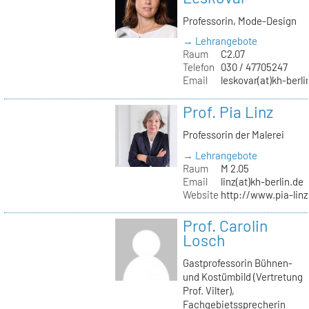
Professorin, Mode-Design
→ Lehrangebote
Raum
C2.07
Telefon
030 / 47705247
Email
leskovar(at)kh-berli
Prof. Pia Linz
Professorin der Malerei
→ Lehrangebote
Raum
M 2.05
Email
linz(at)kh-berlin.de
Website
http://www.pia-lin
Prof. Carolin
Losch
Gastprofessorin Bühnen-
und Kostümbild (Vertretung
Prof. Vilter),
Fachgebietssprecherin