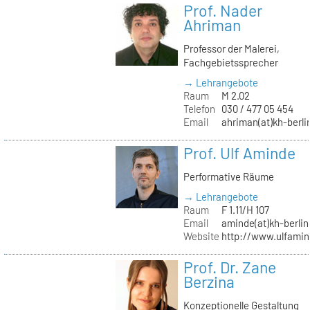
Prof. Nader
Ahriman
Professor der Malerei,
Fachgebietssprecher
→ Lehrangebote
Raum
M 2.02
Telefon
030 / 477 05 454
Email
ahriman(at)kh-berli
Prof. Ulf Aminde
Performative Räume
→ Lehrangebote
Raum
F 1.11/H 107
Email
aminde(at)kh-berlin
Website
http://www.ulfamin
Prof. Dr. Zane
Berzina
Konzeptionelle Gestaltung