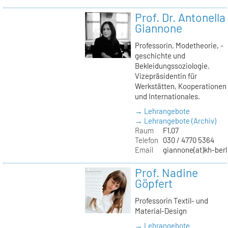
Prof. Dr. Antonella
Giannone
Professorin, Modetheorie, -
geschichte und
Bekleidungssoziologie.
Vizepräsidentin für
Werkstätten, Kooperationen
und Internationales.
→ Lehrangebote
→ Lehrangebote (Archiv)
Raum
F1.07
Telefon
030 / 4770 5364
Email
giannone(at)kh-berl
Prof. Nadine
Göpfert
Professorin Textil- und
Material-Design
→ Lehrangebote