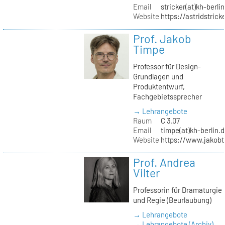
Email
stricker(at)kh-berli
Website
https://astridstrick
Prof. Jakob
Timpe
Professor für Design-
Grundlagen und
Produktentwurf,
Fachgebietssprecher
→ Lehrangebote
Raum
C 3.07
Email
timpe(at)kh-berlin.
Website
https://www.jakob
Prof. Andrea
Vilter
Professorin für Dramaturgie
und Regie (Beurlaubung)
→ Lehrangebote
→ Lehrangebote (Archiv)