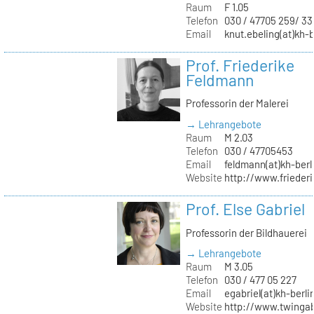
Raum
F 1.05
Telefon
030 / 47705 259/ 33
Email
knut.ebeling(at)kh-b
Prof. Friederike
Feldmann
Professorin der Malerei
→ Lehrangebote
Raum
M 2.03
Telefon
030 / 47705453
Email
feldmann(at)kh-berl
Website
http://www.frieder
Prof. Else Gabriel
Professorin der Bildhauerei
→ Lehrangebote
Raum
M 3.05
Telefon
030 / 477 05 227
Email
egabriel(at)kh-berli
Website
http://www.twingab