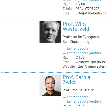
Raum
T 2.06
Telefon
030 / 47705 273
Email
vilter(at)kh-berlin.d
Prof. Wim
Westerveld
Professor für Typografie,
Schriftgestaltung
→ Lehrangebote
→ Lehrangebote (Archiv)
Raum
C 1.06
Email
westerveld(at)kh-be
Website
https://wimwester
Prof. Carola
Zwick
Prof. Produkt-Design
→ Lehrangebote
→ Lehrangebote (Archiv)
Raum
C 3.11