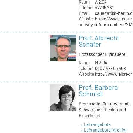
Raum
A 2.04
Telefon
47705 281
Email
sauer(at)kh-berlin.d
Website
https://www.matter
activity.de/en/members/213/
Prof. Albrecht
Schäfer
Professor der Bildhauerei
Raum
M 3.04
Telefon
030 / 477 05 458
Website
http://www.albrech
Prof. Barbara
Schmidt
Professorin für Entwurf mit
Schwerpunkt Design und
Experiment
→ Lehrangebote
→ Lehrangebote (Archiv)