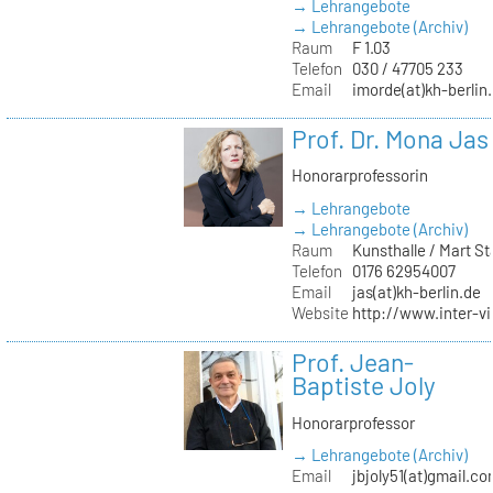
→ Lehrangebote
→ Lehrangebote (Archiv)
Raum
F 1.03
Telefon
030 / 47705 233
Email
imorde(at)kh-berlin
Prof. Dr. Mona Jas
Honorarprofessorin
→ Lehrangebote
→ Lehrangebote (Archiv)
Raum
Kunsthalle / Mart 
Telefon
0176 62954007
Email
jas(at)kh-berlin.de
Website
http://www.inter-v
Prof. Jean-
Baptiste Joly
Honorarprofessor
→ Lehrangebote (Archiv)
Email
jbjoly51(at)gmail.c