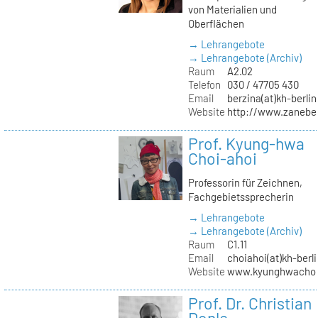
von Materialien und
Oberflächen
→ Lehrangebote
→ Lehrangebote (Archiv)
Raum
A2.02
Telefon
030 / 47705 430
Email
berzina(at)kh-berlin
Website
http://www.zanebe
Prof. Kyung-hwa
Choi-ahoi
Professorin für Zeichnen,
Fachgebietssprecherin
→ Lehrangebote
→ Lehrangebote (Archiv)
Raum
C1.11
Email
choiahoi(at)kh-berl
Website
www.kyunghwachoi
Prof. Dr. Christian