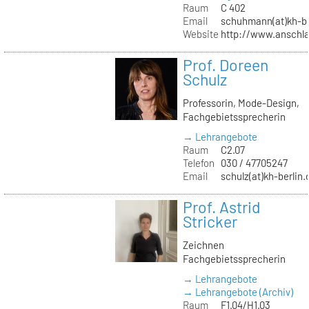
Raum
C 402
Email
schuhmann(at)kh-be
Website
http://www.anschl
Prof. Doreen
Schulz
Professorin, Mode-Design,
Fachgebietssprecherin
→ Lehrangebote
Raum
C2.07
Telefon
030 / 47705247
Email
schulz(at)kh-berlin.
Prof. Astrid
Stricker
Zeichnen
Fachgebietssprecherin
→ Lehrangebote
→ Lehrangebote (Archiv)
Raum
F1.04/H1.03