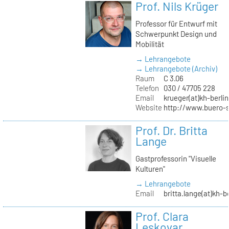
Prof. Nils Krüger
Professor für Entwurf mit
Schwerpunkt Design und
Mobilität
→ Lehrangebote
→ Lehrangebote (Archiv)
Raum
C 3.06
Telefon
030 / 47705 228
Email
krueger(at)kh-berlin
Website
http://www.buero-
Prof. Dr. Britta
Lange
Gastprofessorin "Visuelle
Kulturen"
→ Lehrangebote
Email
britta.lange(at)kh-b
Prof. Clara
Leskovar