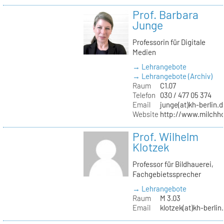
Prof. Barbara
Junge
Professorin für Digitale
Medien
→ Lehrangebote
→ Lehrangebote (Archiv)
Raum
C1.07
Telefon
030 / 477 05 374
Email
junge(at)kh-berlin.d
Website
http://www.milchho
Prof. Wilhelm
Klotzek
Professor für Bildhauerei,
Fachgebietssprecher
→ Lehrangebote
Raum
M 3.03
Email
klotzek(at)kh-berlin