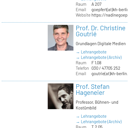
Raum
A 207
Email
goepfert(at)kh-berli
Website
https://nadinegoep
Prof. Dr. Christine
Goutrié
Grundlagen Digitale Medien
→ Lehrangebote
→ Lehrangebote (Archiv)
Raum
F 1.08
Telefon
030 / 47705 252
Email
goutrie(at)kh-berlin
Prof. Stefan
Hageneier
Professor, Bühnen- und
Kostümbild
→ Lehrangebote
→ Lehrangebote (Archiv)
Raum
T 2.05