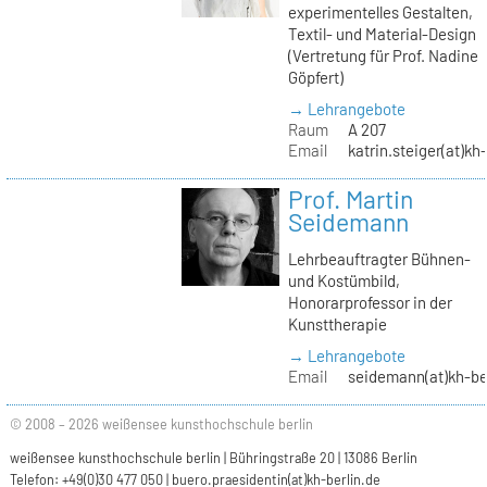
experimentelles Gestalten,
Textil- und Material-Design
(Vertretung für Prof. Nadine
Göpfert)
→ Lehrangebote
Raum
A 207
Email
katrin.steiger(at)kh
Prof. Martin
Seidemann
Lehrbeauftragter Bühnen-
und Kostümbild,
Honorarprofessor in der
Kunsttherapie
→ Lehrangebote
Email
seidemann(at)kh-be
© 2008 – 2026 weißensee kunsthochschule berlin
weißensee kunsthochschule berlin | Bühringstraße 20 | 13086 Berlin
Telefon: +49(0)30 477 050 |
buero.praesidentin(at)kh-berlin.de