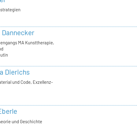
strategien
in Dannecker
diengangs MA Kunsttherapie,
nd
utin
la Dierichs
terial und Code, Exzellenz-
Eberle
heorie und Geschichte