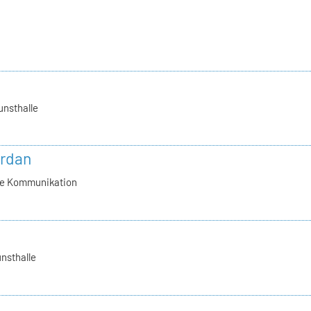
unsthalle
ordan
lle Kommunikation
nsthalle