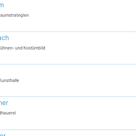
hm
Raumstrategien
ach
Bühnen- und Kostümbild
Kunsthalle
ner
ldhauerei
er