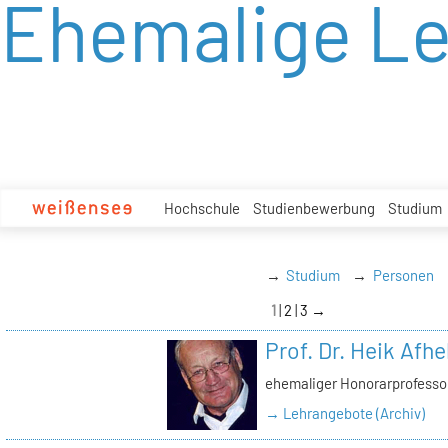
Ehemalige L
zum
Inhalt
Hochschule
Studienbewerbung
Studium
Studium
Personen
1
2
3
→
Prof. Dr. Heik Afhe
ehemaliger Honorarprofessor
→ Lehrangebote (Archiv)