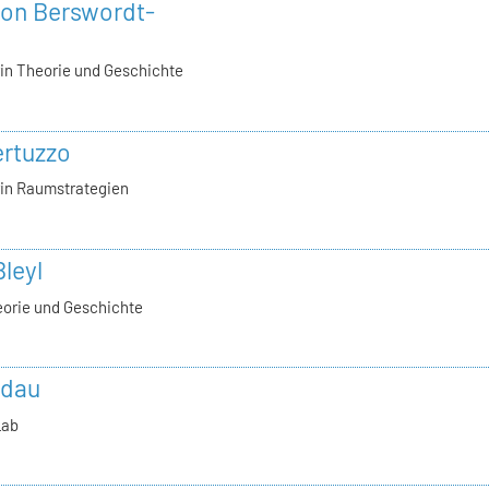
 von Berswordt-
in Theorie und Geschichte
Bertuzzo
in Raumstrategien
Bleyl
eorie und Geschichte
udau
Lab