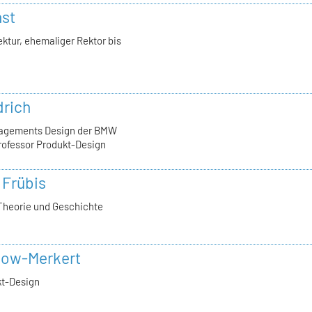
nst
ktur, ehemaliger Rektor bis
drich
nagements Design der BMW
rofessor Produkt-Design
 Frübis
Theorie und Geschichte
now-Merkert
kt-Design