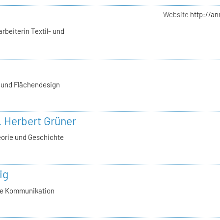
Website
http://a
rbeiterin Textil- und
- und Flächendesign
l. Herbert Grüner
eorie und Geschichte
ig
lle Kommunikation