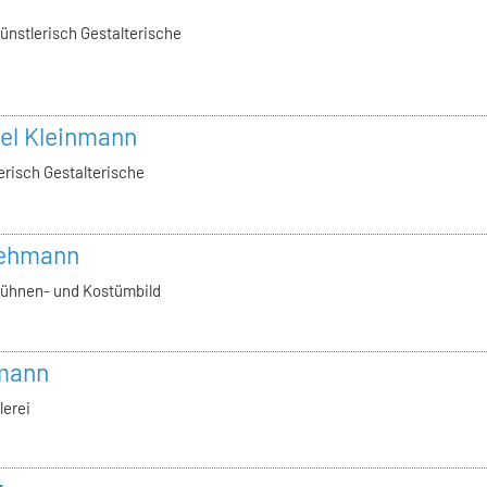
ünstlerisch Gestalterische
vel Kleinmann
erisch Gestalterische
 Lehmann
Bühnen- und Kostümbild
bmann
lerei