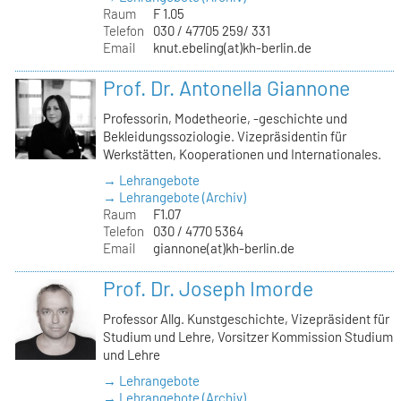
Raum
F 1.05
Telefon
030 / 47705 259/ 331
Email
knut.ebeling(at)kh-berlin.de
Prof. Dr. Antonella Giannone
Professorin, Modetheorie, -geschichte und
Bekleidungssoziologie. Vizepräsidentin für
Werkstätten, Kooperationen und Internationales.
→ Lehrangebote
→ Lehrangebote (Archiv)
Raum
F1.07
Telefon
030 / 4770 5364
Email
giannone(at)kh-berlin.de
Prof. Dr. Joseph Imorde
Professor Allg. Kunstgeschichte, Vizepräsident für
Studium und Lehre, Vorsitzer Kommission Studium
und Lehre
→ Lehrangebote
→ Lehrangebote (Archiv)