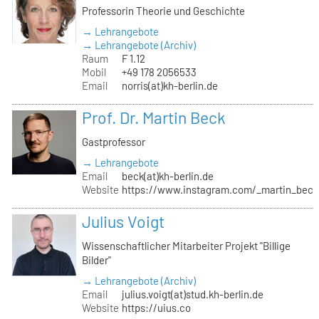
Professorin Theorie und Geschichte
→ Lehrangebote
→ Lehrangebote (Archiv)
Raum
F 1.12
Mobil
+49 178 2056533
Email
norris(at)kh-berlin.de
Prof. Dr. Martin Beck
Gastprofessor
→ Lehrangebote
Email
beck(at)kh-berlin.de
Website
https://www.instagram.com/_martin_beck
Julius Voigt
Wissenschaftlicher Mitarbeiter Projekt "Billige
Bilder"
→ Lehrangebote (Archiv)
Email
julius.voigt(at)stud.kh-berlin.de
Website
https://uius.co