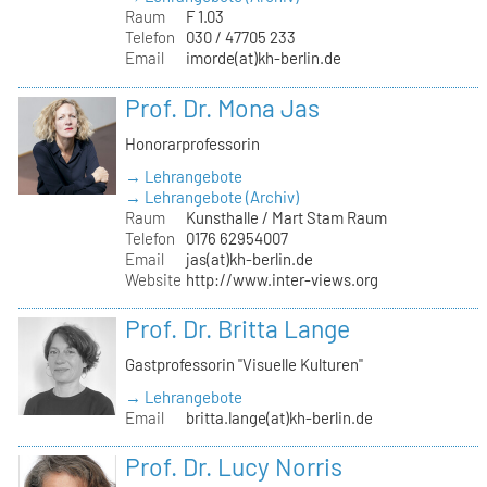
Raum
F 1.03
Telefon
030 / 47705 233
Email
imorde(at)kh-berlin.de
Prof. Dr. Mona Jas
Honorarprofessorin
→ Lehrangebote
→ Lehrangebote (Archiv)
Raum
Kunsthalle / Mart Stam Raum
Telefon
0176 62954007
Email
jas(at)kh-berlin.de
Website
http://www.inter-views.org
Prof. Dr. Britta Lange
Gastprofessorin "Visuelle Kulturen"
→ Lehrangebote
Email
britta.lange(at)kh-berlin.de
Prof. Dr. Lucy Norris