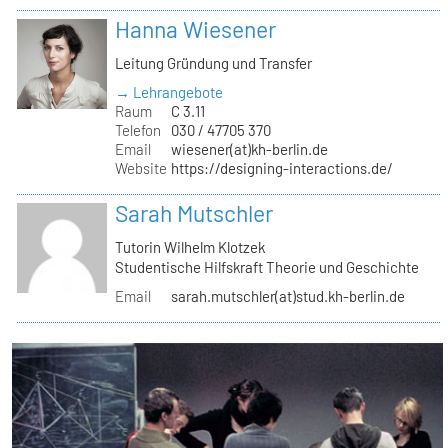
Hanna Wiesener
Leitung Gründung und Transfer
→ Lehrangebote
Raum
C 3.11
Telefon
030 / 47705 370
Email
wiesener(at)kh-berlin.de
Website
https://designing-interactions.de/
Sarah Mutschler
Tutorin Wilhelm Klotzek
Studentische Hilfskraft Theorie und Geschichte
Email
sarah.mutschler(at)stud.kh-berlin.de