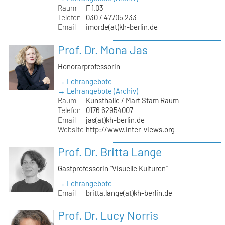
Raum
F 1.03
Telefon
030 / 47705 233
Email
imorde(at)kh-berlin.de
Prof. Dr. Mona Jas
Honorarprofessorin
→ Lehrangebote
→ Lehrangebote (Archiv)
Raum
Kunsthalle / Mart Stam Raum
Telefon
0176 62954007
Email
jas(at)kh-berlin.de
Website
http://www.inter-views.org
Prof. Dr. Britta Lange
Gastprofessorin "Visuelle Kulturen"
→ Lehrangebote
Email
britta.lange(at)kh-berlin.de
Prof. Dr. Lucy Norris