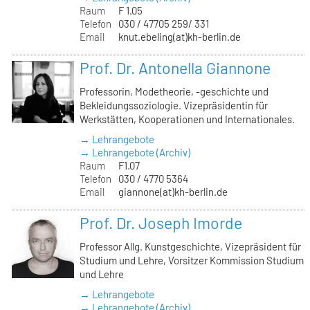
Raum
F 1.05
Telefon
030 / 47705 259/ 331
Email
knut.ebeling(at)kh-berlin.de
Prof. Dr. Antonella Giannone
Professorin, Modetheorie, -geschichte und
Bekleidungssoziologie. Vizepräsidentin für
Werkstätten, Kooperationen und Internationales.
→ Lehrangebote
→ Lehrangebote (Archiv)
Raum
F1.07
Telefon
030 / 4770 5364
Email
giannone(at)kh-berlin.de
Prof. Dr. Joseph Imorde
Professor Allg. Kunstgeschichte, Vizepräsident für
Studium und Lehre, Vorsitzer Kommission Studium
und Lehre
→ Lehrangebote
→ Lehrangebote (Archiv)