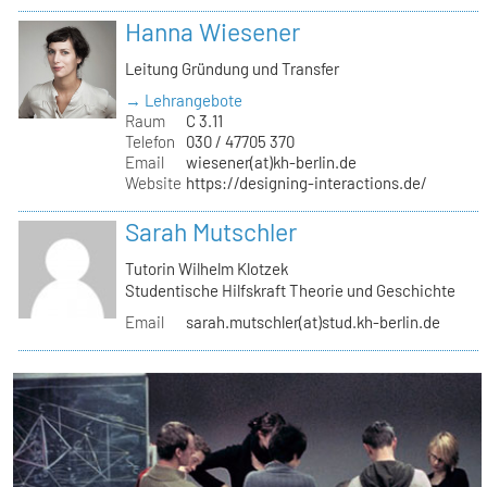
Hanna Wiesener
Leitung Gründung und Transfer
→ Lehrangebote
Raum
C 3.11
Telefon
030 / 47705 370
Email
wiesener(at)kh-berlin.de
Website
https://designing-interactions.de/
Sarah Mutschler
Tutorin Wilhelm Klotzek
Studentische Hilfskraft Theorie und Geschichte
Email
sarah.mutschler(at)stud.kh-berlin.de