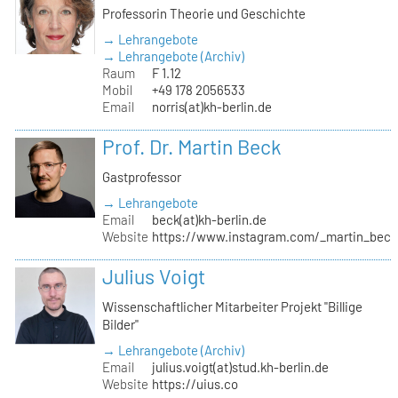
Professorin Theorie und Geschichte
→ Lehrangebote
→ Lehrangebote (Archiv)
Raum
F 1.12
Mobil
+49 178 2056533
Email
norris(at)kh-berlin.de
Prof. Dr. Martin Beck
Gastprofessor
→ Lehrangebote
Email
beck(at)kh-berlin.de
Website
https://www.instagram.com/_martin_beck
Julius Voigt
Wissenschaftlicher Mitarbeiter Projekt "Billige
Bilder"
→ Lehrangebote (Archiv)
Email
julius.voigt(at)stud.kh-berlin.de
Website
https://uius.co