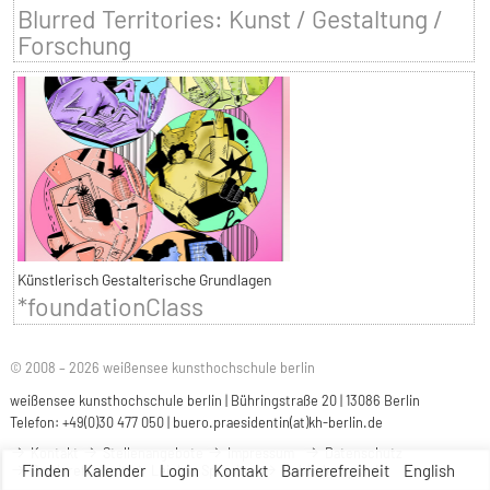
Blurred Territories: Kunst / Gestaltung /
Forschung
Künstlerisch Gestalterische Grundlagen
*foundationClass
© 2008 – 2026 weißensee kunsthochschule berlin
weißensee kunsthochschule berlin | Bühringstraße 20 | 13086 Berlin
Telefon: +49(0)30 477 050 |
buero.praesidentin(at)kh-berlin.de
Kontakt
Stellenangebote
Impressum
Datenschutz
Finden
Kalender
Login
Kontakt
Barrierefreiheit
English
Barrierefreiheit
Leichte Sprache
Gebärdensprache