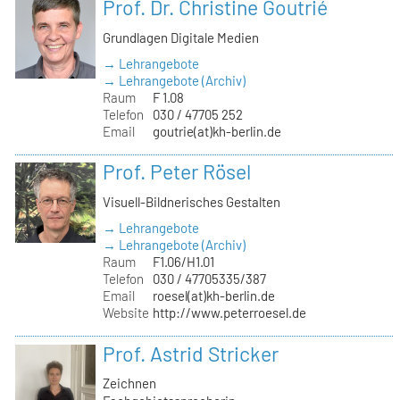
Prof. Dr. Christine Goutrié
Grundlagen Digitale Medien
→ Lehrangebote
→ Lehrangebote (Archiv)
Raum
F 1.08
Telefon
030 / 47705 252
Email
goutrie(at)kh-berlin.de
Prof. Peter Rösel
Visuell-Bildnerisches Gestalten
→ Lehrangebote
→ Lehrangebote (Archiv)
Raum
F1.06/H1.01
Telefon
030 / 47705335/387
Email
roesel(at)kh-berlin.de
Website
http://www.peterroesel.de
Prof. Astrid Stricker
Zeichnen