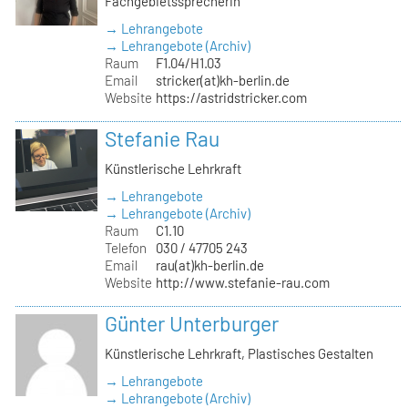
Fachgebietssprecherin
→ Lehrangebote
→ Lehrangebote (Archiv)
Raum
F1.04/H1.03
Email
stricker(at)kh-berlin.de
Website
https://astridstricker.com
Stefanie Rau
Künstlerische Lehrkraft
→ Lehrangebote
→ Lehrangebote (Archiv)
Raum
C1.10
Telefon
030 / 47705 243
Email
rau(at)kh-berlin.de
Website
http://www.stefanie-rau.com
Günter Unterburger
Künstlerische Lehrkraft, Plastisches Gestalten
→ Lehrangebote
→ Lehrangebote (Archiv)