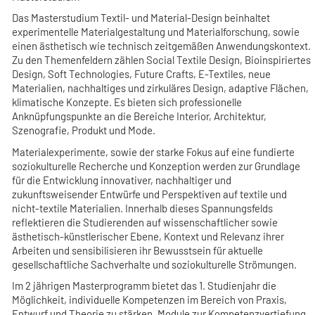
Das Masterstudium Textil- und Material-Design beinhaltet
experimentelle Materialgestaltung und Materialforschung, sowie
einen ästhetisch wie technisch zeitgemäßen Anwendungskontext.
Zu den Themenfeldern zählen Social Textile Design, Bioinspiriertes
Design, Soft Technologies, Future Crafts, E-Textiles, neue
Materialien, nachhaltiges und zirkuläres Design, adaptive Flächen,
klimatische Konzepte. Es bieten sich professionelle
Anknüpfungspunkte an die Bereiche Interior, Architektur,
Szenografie, Produkt und Mode.
Materialexperimente, sowie der starke Fokus auf eine fundierte
soziokulturelle Recherche und Konzeption werden zur Grundlage
für die Entwicklung innovativer, nachhaltiger und
zukunftsweisender Entwürfe und Perspektiven auf textile und
nicht-textile Materialien. Innerhalb dieses Spannungsfelds
reflektieren die Studierenden auf wissenschaftlicher sowie
ästhetisch-künstlerischer Ebene, Kontext und Relevanz ihrer
Arbeiten und sensibilisieren ihr Bewusstsein für aktuelle
gesellschaftliche Sachverhalte und soziokulturelle Strömungen.
Im 2 jährigen Masterprogramm bietet das 1. Studienjahr die
Möglichkeit, individuelle Kompetenzen im Bereich von Praxis,
Entwurf und Theorie zu stärken. Module zur Kompetenzvertiefung