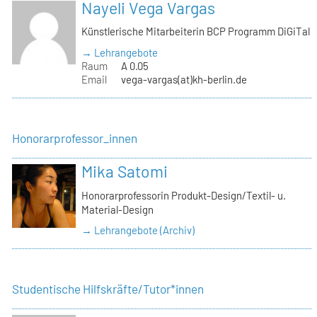
Nayeli Vega Vargas
Künstlerische Mitarbeiterin BCP Programm DiGiTal
→ Lehrangebote
Raum
A 0.05
Email
vega-vargas(at)kh-berlin.de
Honorarprofessor_innen
Mika Satomi
Honorarprofessorin Produkt-Design/Textil- u.
Material-Design
→ Lehrangebote (Archiv)
Studentische Hilfskräfte/Tutor*innen