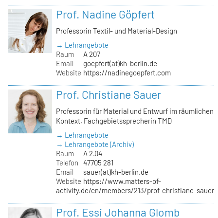
Prof. Nadine Göpfert
Professorin Textil- und Material-Design
→ Lehrangebote
Raum
A 207
Email
goepfert(at)kh-berlin.de
Website
https://nadinegoepfert.com
Prof. Christiane Sauer
Professorin für Material und Entwurf im räumlichen
Kontext, Fachgebietssprecherin TMD
→ Lehrangebote
→ Lehrangebote (Archiv)
Raum
A 2.04
Telefon
47705 281
Email
sauer(at)kh-berlin.de
Website
https://www.matters-of-
activity.de/en/members/213/prof-christiane-sauer
Prof. Essi Johanna Glomb