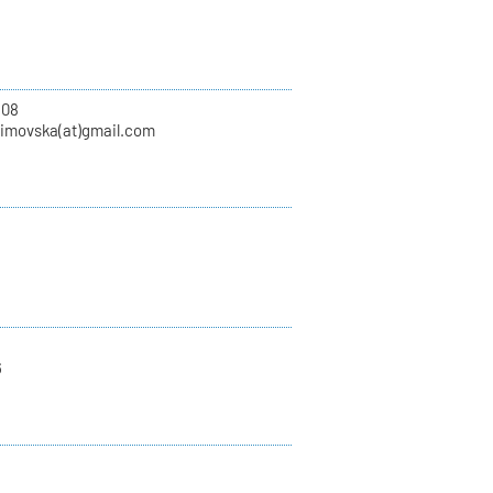
108
zimovska(at)gmail.com
6