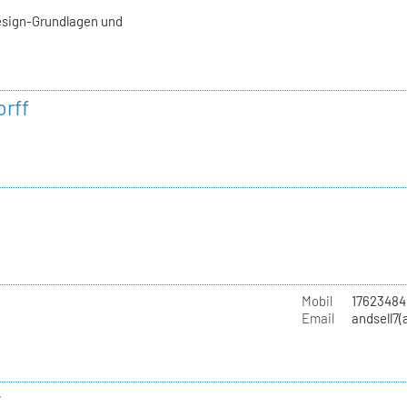
esign-Grundlagen und
rff
Mobil
17623484
Email
andsell7(
r