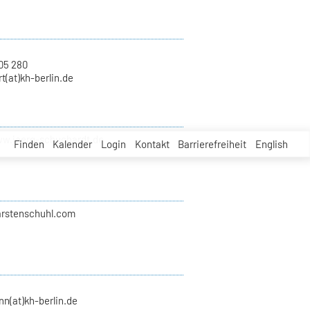
05 280
t(at)kh-berlin.de
ww.joerg-schuchardt.de
Finden
Kalender
Login
Kontakt
Barrierefreiheit
English
karstenschuhl.com
n(at)kh-berlin.de