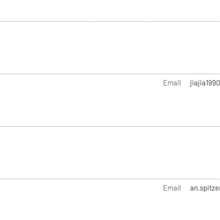
Email
jiajia199
Email
an.spitze