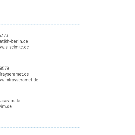
5373
at)kh-berlin.de
ww.s-selmke.de
9579
mirayseramet.de
ww.mirayseramet.de
masevim.de
vim.de