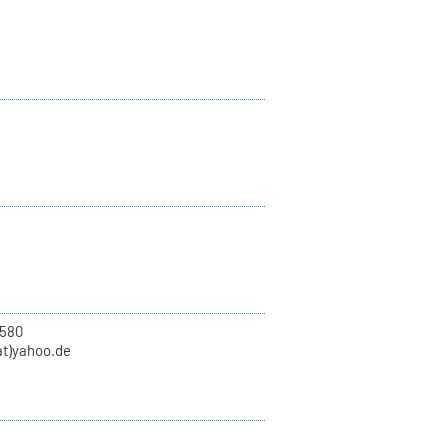
580
at)yahoo.de