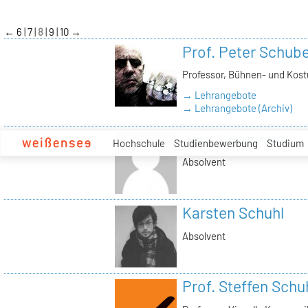
zum
Inhalt
←
6
7
8
9
10
→
Prof. Peter Schube
Professor, Bühnen- und Kos
→ Lehrangebote
→ Lehrangebote (Archiv)
Jörg Schuchardt
Hochschule
Studienbewerbung
Studium
Absolvent
Karsten Schuhl
Absolvent
Prof. Steffen Sch