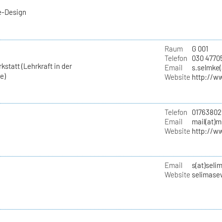
e-Design
Raum
G 001
Telefon
030 4770
statt (Lehrkraft in der
Email
s.selmke(
e)
Website
http://w
Telefon
01763802
Email
mail(at)
Website
http://w
Email
s(at)seli
Website
selimase