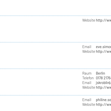
Website
http://w
Email
eve.simon
Website
http://w
Raum
Berlin
Telefon
0178 217
Email
jskroblin
Website
http://w
Email
philine.s
Website
http://w