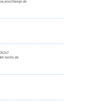
ww.anschlaege.de
705247
)kh-berlin.de