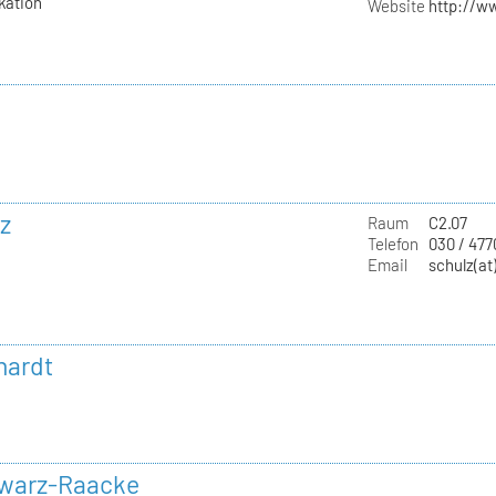
kation
Website
http://w
z
Raum
C2.07
Telefon
030 / 47
Email
schulz(at
hardt
hwarz-Raacke