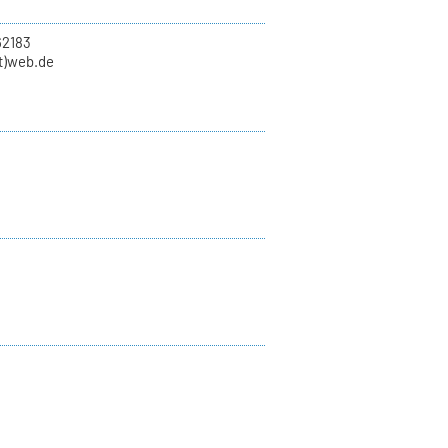
62183
at)web.de