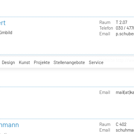
rt
Raum
T 2.07
Telefon
030 / 477
tümbild
Email
p.schuber
Website
http://w
Design
Kunst
Projekte
Stellenangebote
Service
Email
mail(at)
uhmann
Raum
C 402
Email
schuhman