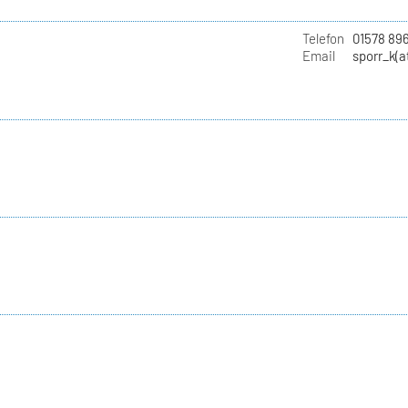
Telefon
01578 89
Email
sporr_k(