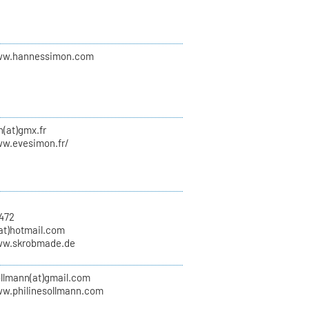
ww.hannessimon.com
(at)gmx.fr
ww.evesimon.fr/
6472
(at)hotmail.com
ww.skrobmade.de
ollmann(at)gmail.com
ww.philinesollmann.com