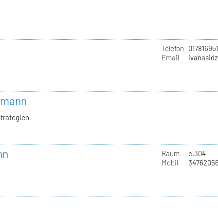
Telefon
01781695
Email
ivanasid
ekmann
trategien
nn
Raum
c.304
Mobil
3476205