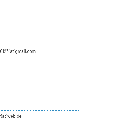
00123(at)gmail.com
r(at)web.de