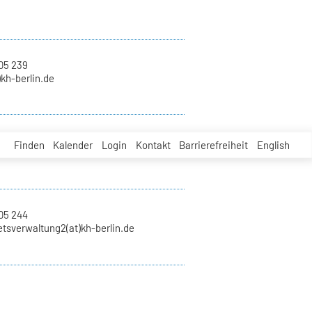
05 239
)kh-berlin.de
Finden
Kalender
Login
Kontakt
Barrierefreiheit
English
05 244
tsverwaltung2(at)kh-berlin.de