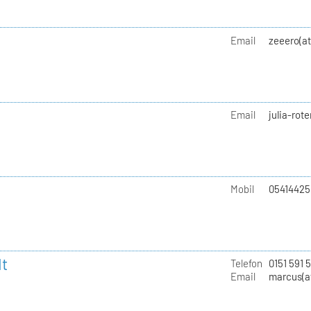
Email
zeeero(a
Email
julia-rot
Mobil
05414425
t
Telefon
0151 591 
Email
marcus(a