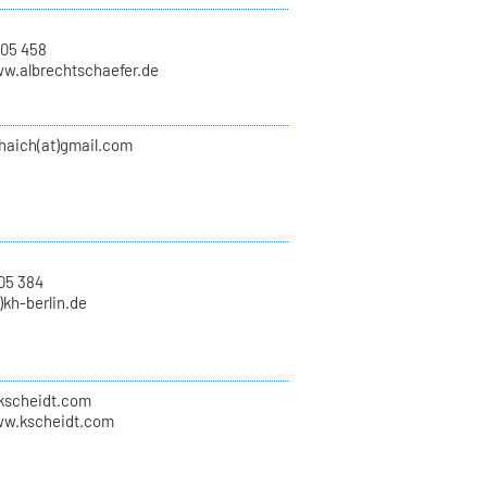
 05 458
ww.albrechtschaefer.de
haich(at)gmail.com
05 384
)kh-berlin.de
)kscheidt.com
ww.kscheidt.com