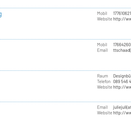
g
Mobil
177610621
Website
http://w
Mobil
17664260
Email
ttschaad
Raum
Designbü
Telefon
089 546 
Website
http://w
Email
juliejuli(
Website
http://w