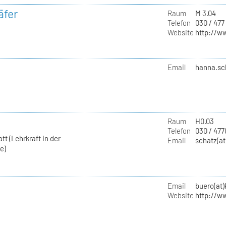
äfer
Raum
M 3.04
Telefon
030 / 477
Website
http://w
Email
hanna.sc
Raum
H0.03
Telefon
030 / 477
t (Lehrkraft in der
Email
schatz(at
e)
Email
buero(at
Website
http://w