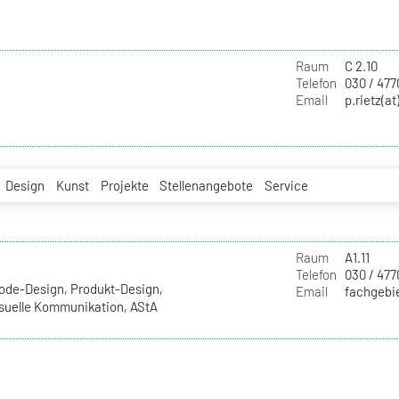
Raum
C 2.10
Telefon
030 / 477
Email
p.rietz(at
Design
Kunst
Projekte
Stellenangebote
Service
Raum
A1.11
Telefon
030 / 477
ode-Design, Produkt-Design,
Email
fachgebie
Visuelle Kommunikation, AStA