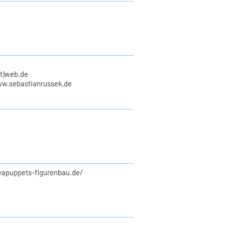
at)web.de
ww.sebastianrussek.de
syapuppets-figurenbau.de/