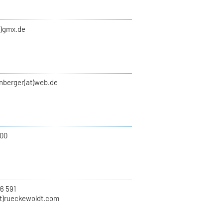
t)gmx.de
enberger(at)web.de
00
56 591
t)rueckewoldt.com