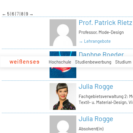
zum
Inhalt
←
5
6
7
8
9
→
Prof. Patrick Rietz
Professor, Mode-Design
→ Lehrangebote
Daphne Roeder
Hochschule
Studienbewerbung
Studium
Absolventin
Julia Rogge
Fachgebietsverwaltung 2: M
Textil- u. Material-Design, 
Julia Rogge
Absolvent(in)