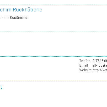
achim Ruckhäberle
n- und Kostümbild
Telefon
0177 45 6
Email
alf-ruge(
Website
http://w
t