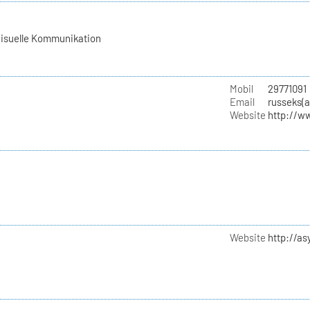
Visuelle Kommunikation
Mobil
29771091
Email
russeks(
Website
http://w
Website
http://a