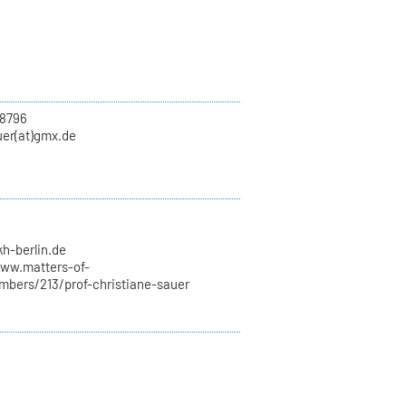
8796
uer(at)gmx.de
1
kh-berlin.de
www.matters-of-
mbers/213/prof-christiane-sauer