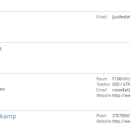
Email
jjuullee(
a
Raum
F1.06/H1.
Telefon
030 / 47
ten
Email
roesel(at
Website
http://w
skamp
Mobil
27571650
Website
http://w