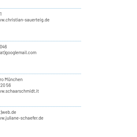
1
ww.christian-sauerteig.de
046
(at)googlemail.com
ro München
420 56
ww.schaarschmidt.it
at)web.de
ww.juliane-schaefer.de