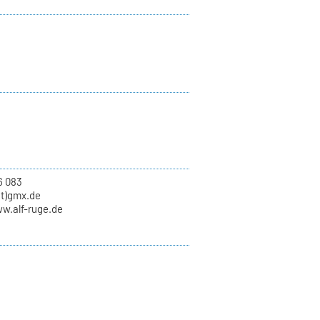
6 083
at)gmx.de
ww.alf-ruge.de