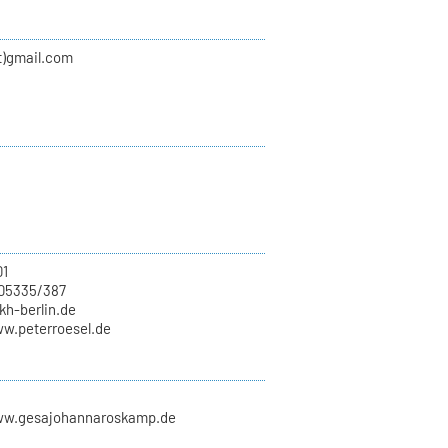
at)gmail.com
01
705335/387
)kh-berlin.de
ww.peterroesel.de
ww.gesajohannaroskamp.de