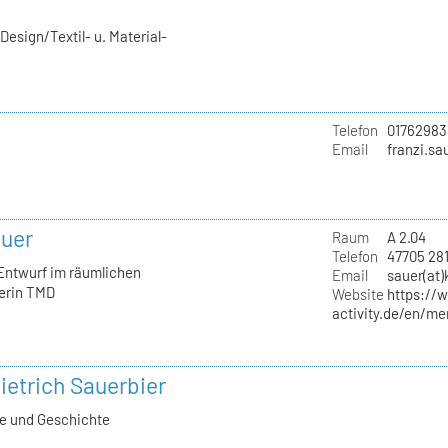
esign/Textil- u. Material-
Telefon
01762983
Email
franzi.sa
auer
Raum
A 2.04
Telefon
47705 28
 Entwurf im räumlichen
Email
sauer(at)
erin TMD
Website
https://
activity.de/en/me
ietrich Sauerbier
ie und Geschichte