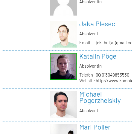
Absolventin
Jaka Plesec
Absolvent
Email
jeki.hui(at)gmail.c
Katalin Pöge
Absolventin
Telefon
00(0)3049853530
Website
http://www.kombig
Michael
Pogorzhelskiy
Absolvent
Mari Poller