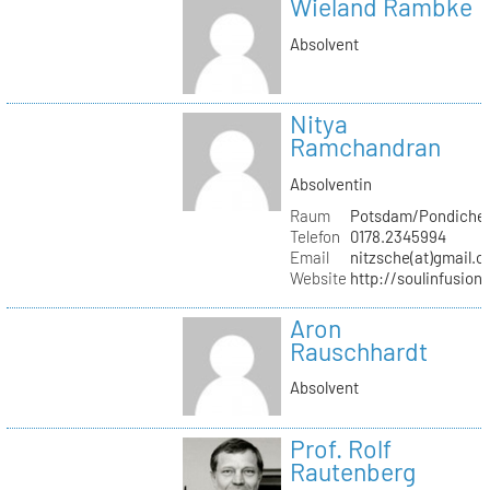
Wieland Rambke
Absolvent
Nitya
Ramchandran
Absolventin
Raum
Potsdam/Pondicher
Telefon
0178.2345994
Email
nitzsche(at)gmail.
Website
http://soulinfusion
Aron
Rauschhardt
Absolvent
Prof. Rolf
Rautenberg