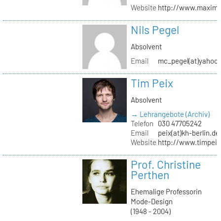
Website
http://www.maximil
Nils Pegel
Absolvent
Email
mc_pegel(at)yahoo.
Tim Peix
Absolvent
→ Lehrangebote (Archiv)
Telefon
030 47705242
Email
peix(at)kh-berlin.de
Website
http://www.timpeix
Prof. Christine
Perthen
Ehemalige Professorin
Mode-Design
(1948 - 2004)