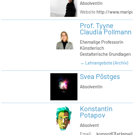
Absolventin
Website
http://www.maripol
Prof. Tyyne
Claudia Pollmann
Ehemalige Professorin
Künstlerisch
Gestalterische Grundlagen
→ Lehrangebote (Archiv)
Svea Pöstges
Absolventin
Konstantin
Potapov
Absolvent
Email
kompot67(at)gmail