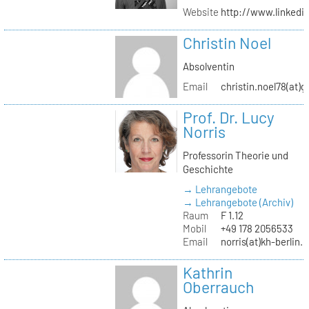
Website
http://www.linked
Christin Noel
Absolventin
Email
christin.noel78(at)
Prof. Dr. Lucy
Norris
Professorin Theorie und
Geschichte
→ Lehrangebote
→ Lehrangebote (Archiv)
Raum
F 1.12
Mobil
+49 178 2056533
Email
norris(at)kh-berlin.
Kathrin
Oberrauch