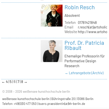
Robin Resch
Absolvent
Telefon
01781421848
Email
r.resch(at)artoholics
Website
http://www.artoholi
Prof. Dr. Patricia
Ribault
Ehemalige Professorin für
Performative Design
Research
→ Lehrangebote (Archiv)
←
4
5
6
7
8
→
© 2008 – 2026 weißensee kunsthochschule berlin
weißensee kunsthochschule berlin | Bühringstraße 20 | 13086 Berlin
Telefon: +49(0)30 477 050 |
buero.praesidentin(at)kh-berlin.de