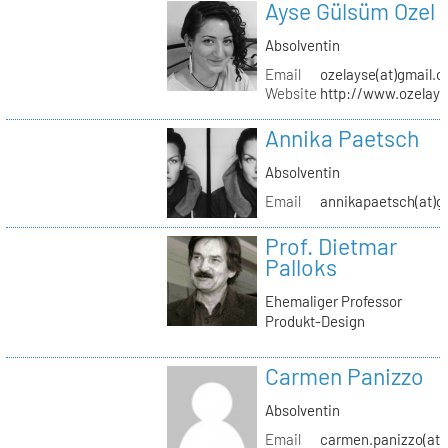
Ayse Gülsüm Ozel
Absolventin
Email
ozelayse(at)gmail.
Website
http://www.ozelay
Annika Paetsch
Absolventin
Email
annikapaetsch(at)g
Prof. Dietmar
Palloks
Ehemaliger Professor
Produkt-Design
Carmen Panizzo
Absolventin
Email
carmen.panizzo(at)