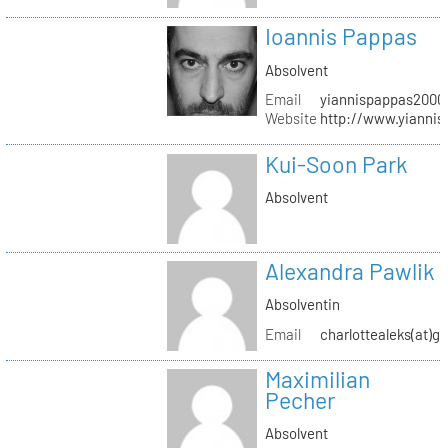
Ioannis Pappas
Absolvent
Email
yiannispappas2000(
Website
http://www.yianni
Kui-Soon Park
Absolvent
Alexandra Pawlik
Absolventin
Email
charlottealeks(at)g
Maximilian
Pecher
Absolvent