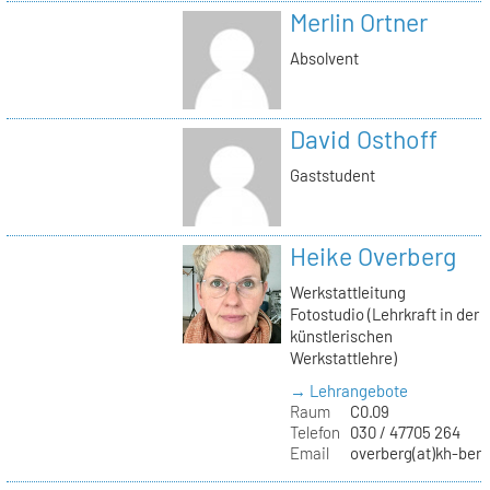
Merlin Ortner
Absolvent
David Osthoff
Gaststudent
Heike Overberg
Werkstattleitung
Fotostudio (Lehrkraft in der
künstlerischen
Werkstattlehre)
→ Lehrangebote
Raum
C0.09
Telefon
030 / 47705 264
Email
overberg(at)kh-berl