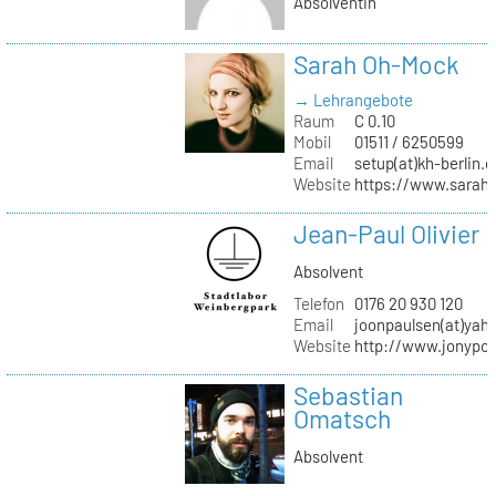
Absolventin
Sarah Oh-Mock
→ Lehrangebote
Raum
C 0.10
Mobil
01511 / 6250599
Email
setup(at)kh-berlin.d
Website
https://www.sarah
Jean-Paul Olivier
Absolvent
Telefon
0176 20 930 120
Email
joonpaulsen(at)yah
Website
http://www.jonypon
Sebastian
Omatsch
Absolvent