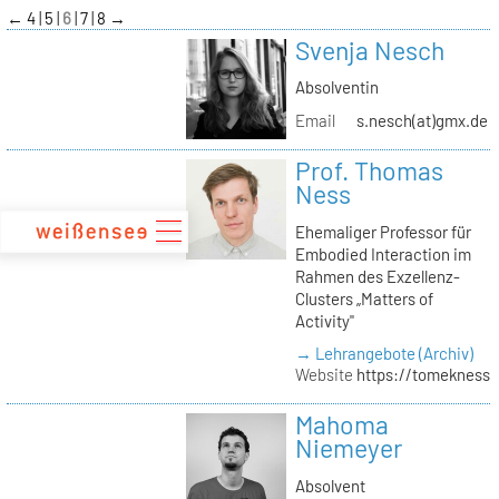
zum
←
4
5
6
7
8
→
Inhalt
Svenja Nesch
Absolventin
Email
s.nesch(at)gmx.de
Prof. Thomas
Ness
Ehemaliger Professor für
Embodied Interaction im
Rahmen des Exzellenz-
Clusters „Matters of
Activity"
→ Lehrangebote (Archiv)
Website
https://tomekness.
Mahoma
Niemeyer
Absolvent