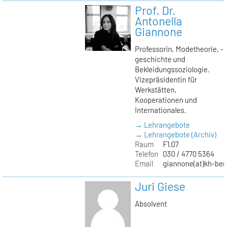
Prof. Dr.
Antonella
Giannone
Professorin, Modetheorie, -
geschichte und
Bekleidungssoziologie.
Vizepräsidentin für
Werkstätten,
Kooperationen und
Internationales.
→ Lehrangebote
→ Lehrangebote (Archiv)
Raum
F1.07
Telefon
030 / 4770 5364
Email
giannone(at)kh-berl
Juri Giese
Absolvent