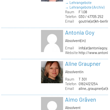
→ Lehrangebote
→ Lehrangebote (Archiv)
Raum
F 1.08
Telefon
030 / 47705 252
Email
goutrie(at)kh-berlin
Antonia Goy
Absolvent(in)
Email
info(at)antoniagoy.
Website
http://www.antoni
Aline Graupner
Absolventin
Raum
T 301
Telefon
01624121254
Email
aline_graupner(at)
Aimo Gräven
Absolvent