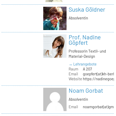
Suska Göldner
Absolventin
Prof. Nadine
Göpfert
Professorin Textil- und
Material-Design
→ Lehrangebote
Raum
A 207
Email
goepfert(at)kh-berli
Website
https://nadinegoep
Noam Gorbat
Absolventin
Email
noamgorbat(at)gma