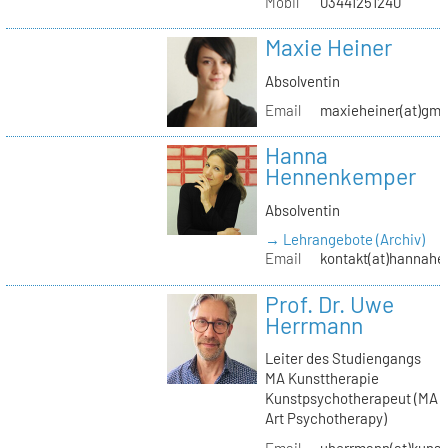
Mobil
03441251240
Maxie Heiner
Absolventin
Email
maxieheiner(at)gmx
Hanna
Hennenkemper
Absolventin
→ Lehrangebote (Archiv)
Email
kontakt(at)hannah
Prof. Dr. Uwe
Herrmann
Leiter des Studiengangs
MA Kunsttherapie
Kunstpsychotherapeut (MA
Art Psychotherapy)
Email
uherrmann(at)kunstt