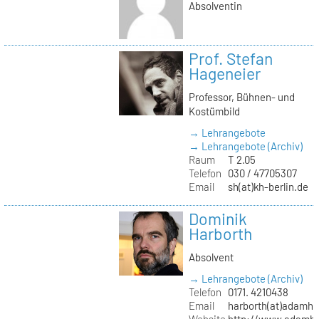
Absolventin
Prof. Stefan
Hageneier
Professor, Bühnen- und
Kostümbild
→ Lehrangebote
→ Lehrangebote (Archiv)
Raum
T 2.05
Telefon
030 / 47705307
Email
sh(at)kh-berlin.de
Dominik
Harborth
Absolvent
→ Lehrangebote (Archiv)
Telefon
0171. 4210438
Email
harborth(at)adamh
Website
http://www.adamha