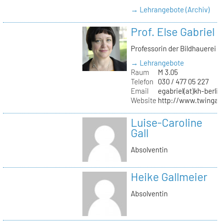
→ Lehrangebote (Archiv)
Prof. Else Gabriel
Professorin der Bildhauerei
→ Lehrangebote
Raum
M 3.05
Telefon
030 / 477 05 227
Email
egabriel(at)kh-berli
Website
http://www.twingab
Luise-Caroline
Gall
Absolventin
Heike Gallmeier
Absolventin