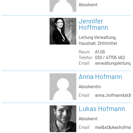
Absolvent
Jennifer
Hoffmann
Leitung Verwaltung,
Haushalt, Drittmittel
Raum
A1.09
Telefon
030 / 47705 462
Email
verwaltungsleitung(
Anna Hofmann
Absolventin
Email
anna_hofmann(at)kh
Lukas Hofmann
Absolvent
Email
mail(at)lukashofma