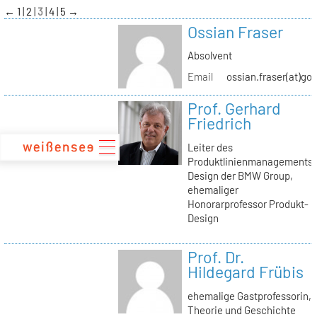
zum
←
1
2
3
4
5
→
Inhalt
Ossian Fraser
Absolvent
Email
ossian.fraser(at)go
Prof. Gerhard
Friedrich
Leiter des
Produktlinienmanagements
Design der BMW Group,
ehemaliger
Honorarprofessor Produkt-
Design
Prof. Dr.
Hildegard Frübis
ehemalige Gastprofessorin,
Theorie und Geschichte