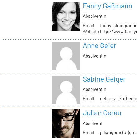
Fanny Gaßmann
Absolventin
Email
fanny_steingraeber
Website
http://www.fannyst
Anne Geier
Absolventin
Sabine Geiger
Absolventin
Email
geiger(at)kh-berlin.
Julian Gerau
Absolvent
Email
juliangerau(at)gmai