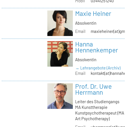
Mobil
03441251240
Maxie Heiner
Absolventin
Email
maxieheiner(at)gmx
Hanna
Hennenkemper
Absolventin
→ Lehrangebote (Archiv)
Email
kontakt(at)hannah
Prof. Dr. Uwe
Herrmann
Leiter des Studiengangs
MA Kunsttherapie
Kunstpsychotherapeut (MA
Art Psychotherapy)
Email
uherrmann(at)kunstt