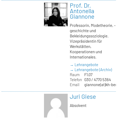
Prof. Dr.
Antonella
Giannone
Professorin, Modetheorie, -
geschichte und
Bekleidungssoziologie.
Vizepräsidentin für
Werkstätten,
Kooperationen und
Internationales.
→ Lehrangebote
→ Lehrangebote (Archiv)
Raum
F1.07
Telefon
030 / 4770 5364
Email
giannone(at)kh-berl
Juri Giese
Absolvent