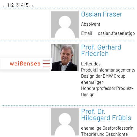
zum
←
1
2
3
4
5
→
Inhalt
Ossian Fraser
Absolvent
Email
ossian.fraser(at)go
Prof. Gerhard
Friedrich
Leiter des
Produktlinienmanagements
Design der BMW Group,
ehemaliger
Honorarprofessor Produkt-
Design
Prof. Dr.
Hildegard Frübis
ehemalige Gastprofessorin,
Theorie und Geschichte