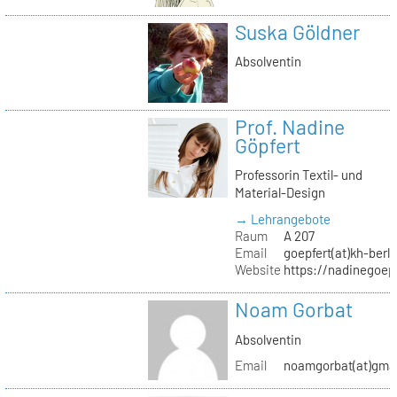
Suska Göldner
Absolventin
Prof. Nadine
Göpfert
Professorin Textil- und
Material-Design
→ Lehrangebote
Raum
A 207
Email
goepfert(at)kh-berli
Website
https://nadinegoep
Noam Gorbat
Absolventin
Email
noamgorbat(at)gma