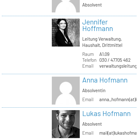
Absolvent
Jennifer
Hoffmann
Leitung Verwaltung,
Haushalt, Drittmittel
Raum
A1.09
Telefon
030 / 47705 462
Email
verwaltungsleitung(
Anna Hofmann
Absolventin
Email
anna_hofmann(at)kh
Lukas Hofmann
Absolvent
Email
mail(at)lukashofma