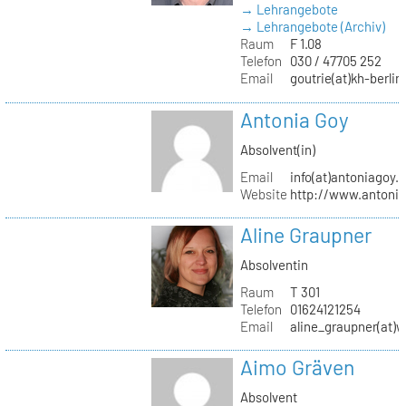
→ Lehrangebote
→ Lehrangebote (Archiv)
Raum
F 1.08
Telefon
030 / 47705 252
Email
goutrie(at)kh-berlin
Antonia Goy
Absolvent(in)
Email
info(at)antoniagoy.
Website
http://www.antoni
Aline Graupner
Absolventin
Raum
T 301
Telefon
01624121254
Email
aline_graupner(at)
Aimo Gräven
Absolvent