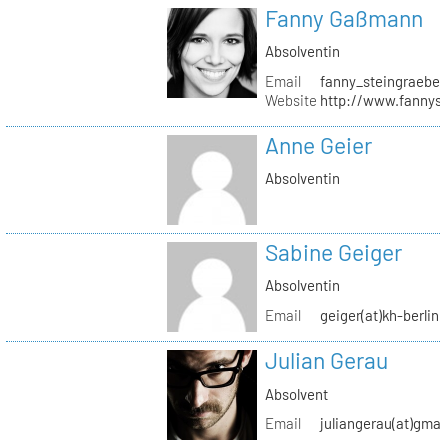
Fanny Gaßmann
Absolventin
Email
fanny_steingraeber
Website
http://www.fannyst
Anne Geier
Absolventin
Sabine Geiger
Absolventin
Email
geiger(at)kh-berlin.
Julian Gerau
Absolvent
Email
juliangerau(at)gmai