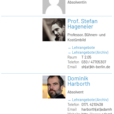
Absolventin
Prof. Stefan
Hageneier
Professor, Bühnen- und
Kostümbild
→ Lehrangebote
→ Lehrangebote (Archiv)
Raum
T 2.05
Telefon
030 / 47705307
Email
sh(at)kh-berlin.de
Dominik
Harborth
Absolvent
→ Lehrangebote (Archiv)
Telefon
0171. 4210438
Email
harborth(at)adamh
Website
http://www.adamha