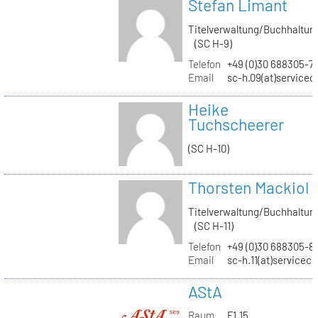
Stefan Limant
Titelverwaltung/Buchhaltun
(SC H-9)
Telefon
+49 (0)30 688305-7
Email
sc-h.09(at)servicec
Heike
Tuchscheerer
(SC H-10)
Thorsten Mackiol
Titelverwaltung/Buchhaltun
(SC H-11)
Telefon
+49 (0)30 688305-8
Email
sc-h.11(at)servicec
AStA
Raum
F1.15