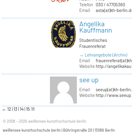
Telefon
030 / 47705360
Email
asta(at)kh-berlin.de
Angelika
Kauffmann
Studentisches
Frauenreferat
→ Lehrangebote (Archiv)
Email
frauenreferat(at)kh-
Website
http://angelikakau
see up
Email
seeup(at)kh-berlin.
Website
http://www.seeup.
←
12
13
14
15
16
© 2008 – 2026 weißensee kunsthochschule berlin
weißensee kunsthochschule berlin | Bühringstraße 20 | 13086 Berlin