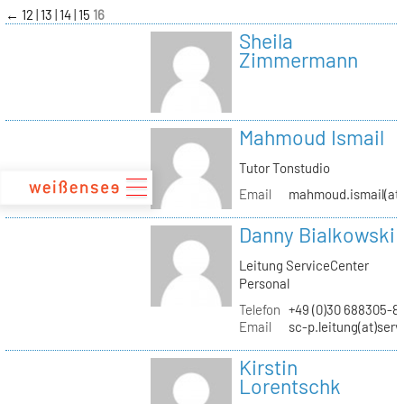
zum
←
12
13
14
15
16
Inhalt
Sheila
Zimmermann
Mahmoud Ismail
Tutor Tonstudio
Email
mahmoud.ismail(at)
Danny Bialkowski
Leitung ServiceCenter
Personal
Telefon
+49 (0)30 688305-8
Email
sc-p.leitung(at)ser
Kirstin
Lorentschk