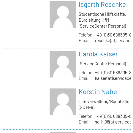
Isgarth Reschke
Studentische Hilfskräfte,
Büroleitung HfM
(ServiceCenter Personal)
Telefon
+49 (0)30 688305-8
Email
reschke(at)service
Carola Kaiser
(ServiceCenter Personal)
Telefon
+49 (0)30 688305-8
Email
kaiser(at)servicece
Kerstin Nabe
Titelverwaltung/Buchhaltun
(SC H-8)
Telefon
+49 (0)30 688305-8
Email
sc-h.08(at)servicec