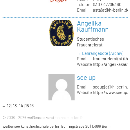
Telefon
030 / 47705360
Email
asta(at)kh-berlin.de
Angelika
Kauffmann
Studentisches
Frauenreferat
→ Lehrangebote (Archiv)
Email
frauenreferat(at)kh-
Website
http://angelikakau
see up
Email
seeup(at)kh-berlin.
Website
http://www.seeup.
←
12
13
14
15
16
© 2008 – 2026 weißensee kunsthochschule berlin
weißensee kunsthochschule berlin | Bühringstraße 20 | 13086 Berlin