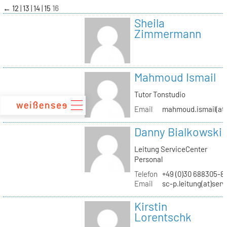
zum
←
12
13
14
15
16
Inhalt
Sheila
Zimmermann
Mahmoud Ismail
Tutor Tonstudio
Email
mahmoud.ismail(at)
Danny Bialkowski
Leitung ServiceCenter
Personal
Telefon
+49 (0)30 688305-8
Email
sc-p.leitung(at)ser
Kirstin
Lorentschk