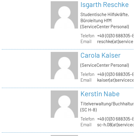
Isgarth Reschke
Studentische Hilfskräfte,
Büroleitung HfM
(ServiceCenter Personal)
Telefon
+49 (0)30 688305-8
Email
reschke(at)service
Carola Kaiser
(ServiceCenter Personal)
Telefon
+49 (0)30 688305-8
Email
kaiser(at)servicece
Kerstin Nabe
Titelverwaltung/Buchhaltun
(SC H-8)
Telefon
+49 (0)30 688305-8
Email
sc-h.08(at)servicec