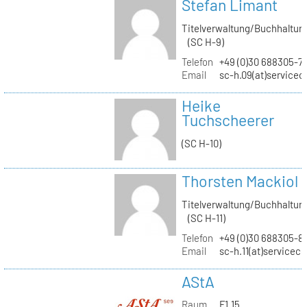
Stefan Limant
Titelverwaltung/Buchhaltun
(SC H-9)
Telefon
+49 (0)30 688305-7
Email
sc-h.09(at)servicec
Heike
Tuchscheerer
(SC H-10)
Thorsten Mackiol
Titelverwaltung/Buchhaltun
(SC H-11)
Telefon
+49 (0)30 688305-8
Email
sc-h.11(at)servicec
AStA
Raum
F1.15