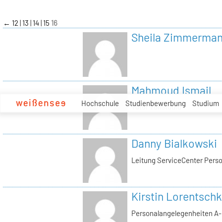
zum
Inhalt
←
12
13
14
15
16
Sheila Zimmerma
Mahmoud Ismail
Hochschule
Studienbewerbung
Studium
Tutor Tonstudio
Danny Bialkowski
Leitung ServiceCenter Perso
Kirstin Lorentschk
Personalangelegenheiten A-