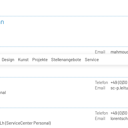
nn
Email
mahmoud.i
Design
Kunst
Projekte
Stellenangebote
Service
Telefon
+49 (0)30
Email
sc-p.leit
nal
Telefon
+49 (0)30
Email
lorentsch
Lh (ServiceCenter Personal)