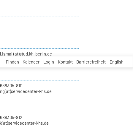
smail(at)stud.kh-berlin.de
Finden
Kalender
Login
Kontakt
Barrierefreiheit
English
 688305-810
ung(at)servicecenter-khs.de
 688305-812
k(at)servicecenter-khs.de