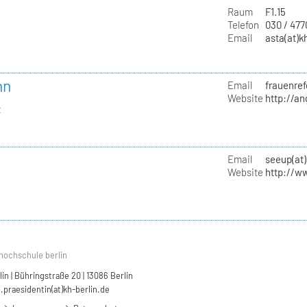
Raum
F1.15
Telefon
030 / 47
Email
asta(at)k
nn
Email
frauenref
Website
http://a
t
Email
seeup(at)
Website
http://w
hochschule berlin
n | Bühringstraße 20 | 13086 Berlin
.praesidentin(at)kh-berlin.de