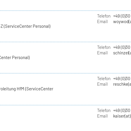
Telefon
+49 (0)30
Email
woywod(a
Z (ServiceCenter Personal)
Telefon
+49 (0)30
Email
schinzel(
Center Personal)
Telefon
+49 (0)3
Email
reschke(a
roleitung HfM (ServiceCenter
Telefon
+49 (0)30
Email
kaiser(at