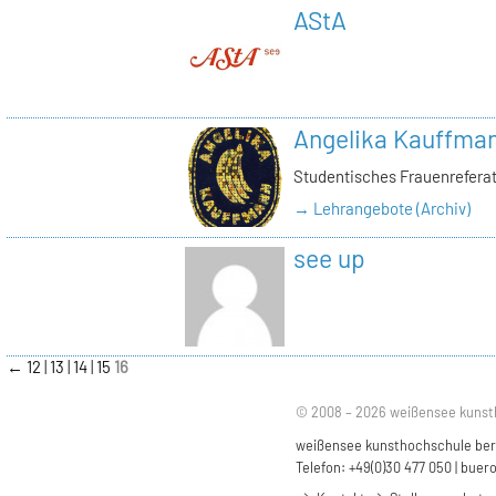
AStA
Angelika Kauffma
Studentisches Frauenrefera
→ Lehrangebote (Archiv)
see up
←
12
13
14
15
16
© 2008 – 2026 weißensee kunst
weißensee kunsthochschule berli
Telefon: +49(0)30 477 050 |
buero