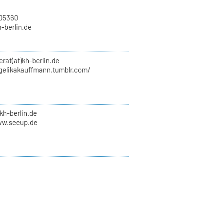
705360
h-berlin.de
erat(at)kh-berlin.de
ngelikakauffmann.tumblr.com/
kh-berlin.de
ww.seeup.de