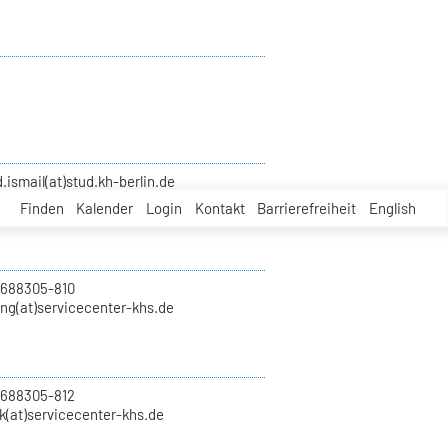
smail(at)stud.kh-berlin.de
Finden
Kalender
Login
Kontakt
Barrierefreiheit
English
 688305-810
ung(at)servicecenter-khs.de
 688305-812
k(at)servicecenter-khs.de