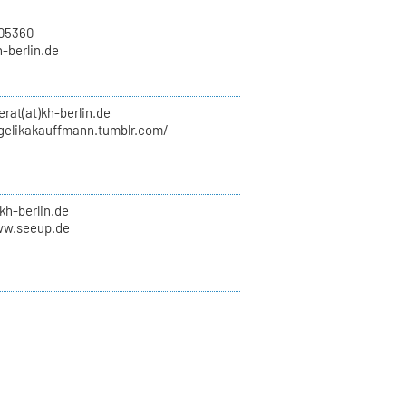
705360
h-berlin.de
erat(at)kh-berlin.de
ngelikakauffmann.tumblr.com/
kh-berlin.de
ww.seeup.de