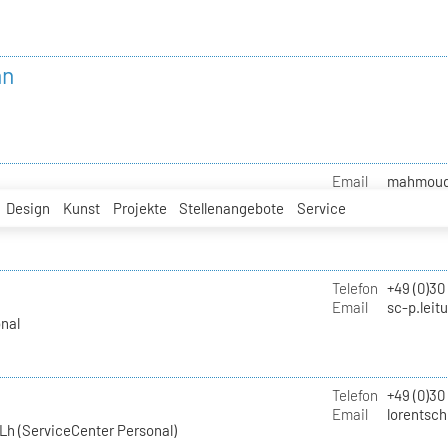
nn
Email
mahmoud.i
Design
Kunst
Projekte
Stellenangebote
Service
Telefon
+49 (0)30
Email
sc-p.leit
nal
Telefon
+49 (0)30
Email
lorentsch
Lh (ServiceCenter Personal)