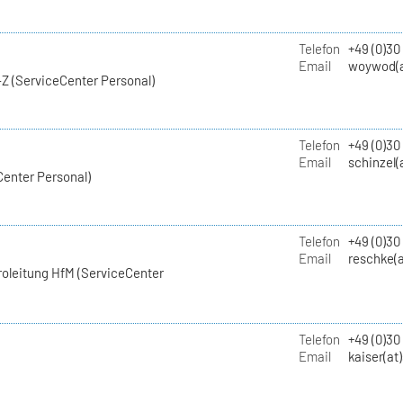
Telefon
+49 (0)30
Email
woywod(a
Z (ServiceCenter Personal)
Telefon
+49 (0)30
Email
schinzel(
Center Personal)
Telefon
+49 (0)3
Email
reschke(a
roleitung HfM (ServiceCenter
Telefon
+49 (0)30
Email
kaiser(at