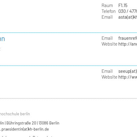
Raum
F1.15
Telefon
030 / 47
Email
asta(at)k
nn
Email
frauenref
Website
http://a
t
Email
seeup(at)
Website
http://w
hochschule berlin
n | Bühringstraße 20 | 13086 Berlin
.praesidentin(at)kh-berlin.de