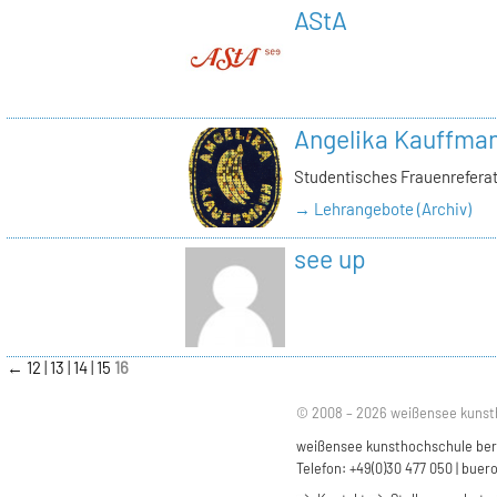
AStA
Angelika Kauffma
Studentisches Frauenrefera
→ Lehrangebote (Archiv)
see up
←
12
13
14
15
16
© 2008 – 2026 weißensee kunst
weißensee kunsthochschule berli
Telefon: +49(0)30 477 050 |
buero