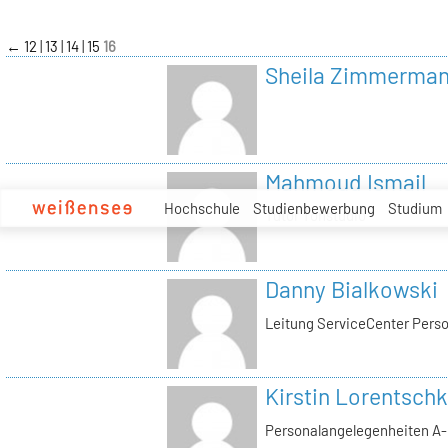
zum
Inhalt
←
12
13
14
15
16
Sheila Zimmerma
Mahmoud Ismail
Hochschule
Studienbewerbung
Studium
Tutor Tonstudio
Danny Bialkowski
Leitung ServiceCenter Perso
Kirstin Lorentschk
Personalangelegenheiten A-