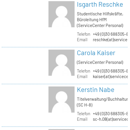
Isgarth Reschke
Studentische Hilfskräfte,
Büroleitung HfM
(ServiceCenter Personal)
Telefon
+49 (0)30 688305-8
Email
reschke(at)service
Carola Kaiser
(ServiceCenter Personal)
Telefon
+49 (0)30 688305-8
Email
kaiser(at)servicece
Kerstin Nabe
Titelverwaltung/Buchhaltun
(SC H-8)
Telefon
+49 (0)30 688305-8
Email
sc-h.08(at)servicec