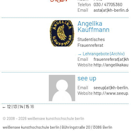
Telefon
030 / 47705360
Email
asta(at)kh-berlin.de
Angelika
Kauffmann
Studentisches
Frauenreferat
→ Lehrangebote (Archiv)
Email
frauenreferat(at)kh-
Website
http://angelikakau
see up
Email
seeup(at)kh-berlin.
Website
http://www.seeup.
←
12
13
14
15
16
© 2008 – 2026 weißensee kunsthochschule berlin
weißensee kunsthochschule berlin | Bühringstraße 20 | 13086 Berlin