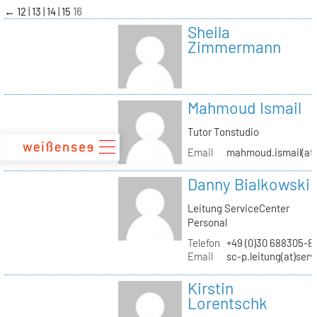
zum
←
12
13
14
15
16
Inhalt
Sheila
Zimmermann
Mahmoud Ismail
Tutor Tonstudio
Email
mahmoud.ismail(at)
Danny Bialkowski
Leitung ServiceCenter
Personal
Telefon
+49 (0)30 688305-8
Email
sc-p.leitung(at)ser
Kirstin
Lorentschk