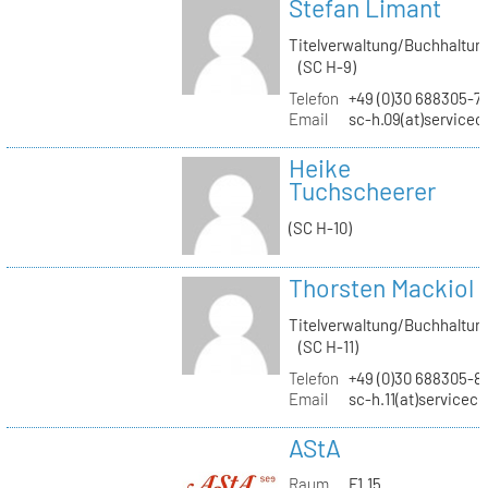
Stefan Limant
Titelverwaltung/Buchhaltun
(SC H-9)
Telefon
+49 (0)30 688305-7
Email
sc-h.09(at)servicec
Heike
Tuchscheerer
(SC H-10)
Thorsten Mackiol
Titelverwaltung/Buchhaltun
(SC H-11)
Telefon
+49 (0)30 688305-8
Email
sc-h.11(at)servicec
AStA
Raum
F1.15