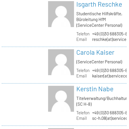
Isgarth Reschke
Studentische Hilfskräfte,
Büroleitung HfM
(ServiceCenter Personal)
Telefon
+49 (0)30 688305-8
Email
reschke(at)service
Carola Kaiser
(ServiceCenter Personal)
Telefon
+49 (0)30 688305-8
Email
kaiser(at)servicece
Kerstin Nabe
Titelverwaltung/Buchhaltun
(SC H-8)
Telefon
+49 (0)30 688305-8
Email
sc-h.08(at)servicec