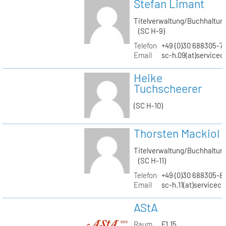
Stefan Limant
Titelverwaltung/Buchhaltun
(SC H-9)
Telefon
+49 (0)30 688305-7
Email
sc-h.09(at)servicec
Heike
Tuchscheerer
(SC H-10)
Thorsten Mackiol
Titelverwaltung/Buchhaltun
(SC H-11)
Telefon
+49 (0)30 688305-8
Email
sc-h.11(at)servicec
AStA
Raum
F1.15