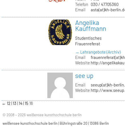
Telefon
030 / 47705360
Email
asta(at)kh-berlin.de
Angelika
Kauffmann
Studentisches
Frauenreferat
→ Lehrangebote (Archiv)
Email
frauenreferat(at)kh-
Website
http://angelikakau
see up
Email
seeup(at)kh-berlin.
Website
http://www.seeup.
←
12
13
14
15
16
© 2008 – 2026 weißensee kunsthochschule berlin
weißensee kunsthochschule berlin | Bühringstraße 20 | 13086 Berlin