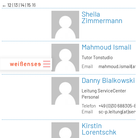
zum
←
12
13
14
15
16
Inhalt
Sheila
Zimmermann
Mahmoud Ismail
Tutor Tonstudio
Email
mahmoud.ismail(at)
Danny Bialkowski
Leitung ServiceCenter
Personal
Telefon
+49 (0)30 688305-8
Email
sc-p.leitung(at)ser
Kirstin
Lorentschk