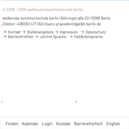
© 2008 – 2026 weißensee kunsthochschule berlin
weißensee kunsthochschule berlin | Bühringstraße 20 | 13086 Berlin
Telefon: +49(0)30 477 050 |
buero.praesidentin(at)kh-berlin.de
Kontakt
Stellenangebote
Impressum
Datenschutz
Barrierefreiheit
Leichte Sprache
Gebärdensprache
Finden
Kalender
Login
Kontakt
Barrierefreiheit
English