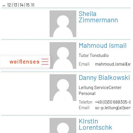
zum
←
12
13
14
15
16
Inhalt
Sheila
Zimmermann
Mahmoud Ismail
Tutor Tonstudio
Email
mahmoud.ismail(at)
Danny Bialkowski
Leitung ServiceCenter
Personal
Telefon
+49 (0)30 688305-8
Email
sc-p.leitung(at)ser
Kirstin
Lorentschk