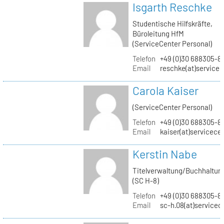
Isgarth Reschke
Studentische Hilfskräfte,
Büroleitung HfM
(ServiceCenter Personal)
Telefon
+49 (0)30 688305-8
Email
reschke(at)service
Carola Kaiser
(ServiceCenter Personal)
Telefon
+49 (0)30 688305-8
Email
kaiser(at)servicece
Kerstin Nabe
Titelverwaltung/Buchhaltun
(SC H-8)
Telefon
+49 (0)30 688305-8
Email
sc-h.08(at)servicec