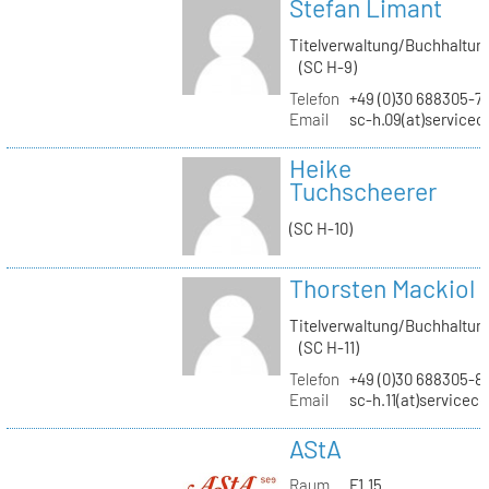
Stefan Limant
Titelverwaltung/Buchhaltun
(SC H-9)
Telefon
+49 (0)30 688305-7
Email
sc-h.09(at)servicec
Heike
Tuchscheerer
(SC H-10)
Thorsten Mackiol
Titelverwaltung/Buchhaltun
(SC H-11)
Telefon
+49 (0)30 688305-8
Email
sc-h.11(at)servicec
AStA
Raum
F1.15