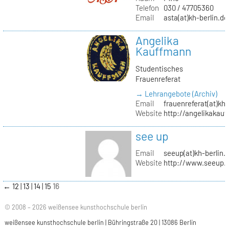
Telefon
030 / 47705360
Email
asta(at)kh-berlin.de
Angelika
Kauffmann
Studentisches
Frauenreferat
→ Lehrangebote (Archiv)
Email
frauenreferat(at)kh-
Website
http://angelikakau
see up
Email
seeup(at)kh-berlin.
Website
http://www.seeup.
←
12
13
14
15
16
© 2008 – 2026 weißensee kunsthochschule berlin
weißensee kunsthochschule berlin | Bühringstraße 20 | 13086 Berlin