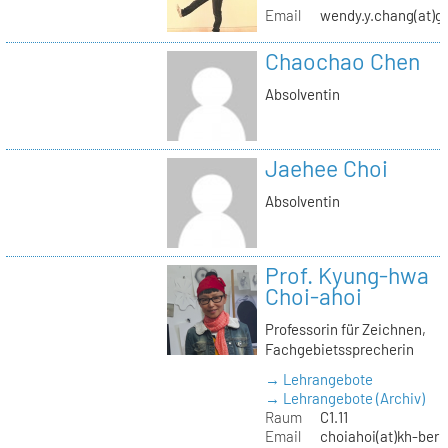
Email
wendy.y.chang(at)g
Chaochao Chen
Absolventin
Jaehee Choi
Absolventin
Prof. Kyung-hwa
Choi-ahoi
Professorin für Zeichnen,
Fachgebietssprecherin
→ Lehrangebote
→ Lehrangebote (Archiv)
Raum
C1.11
Email
choiahoi(at)kh-berl