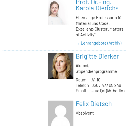
Prof. Dr.-Ing.
Karola Dierichs
Ehemalige Professorin für
Material und Code,
Exzellenz-Cluster „Matters
of Activity“
→ Lehrangebote (Archiv)
Brigitte Dierker
Alumni,
Stipendienprogramme
Raum
A1.10
Telefon
030 / 477 05 246
Email
stud1(at)kh-berlin.d
Felix Dietsch
Absolvent