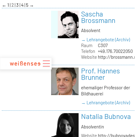
zum
←
1
2
3
4
5
→
Inhalt
Sascha
Brossmann
Absolvent
→ Lehrangebote (Archiv)
Raum
C307
Telefon
+49.176.70022050
Website
http://brossmann.
Prof. Hannes
Brunner
ehemaliger Professor der
Bildhauerei
→ Lehrangebote (Archiv)
Natalia Bubnova
Absolventin
Website
http://bubnovadesi