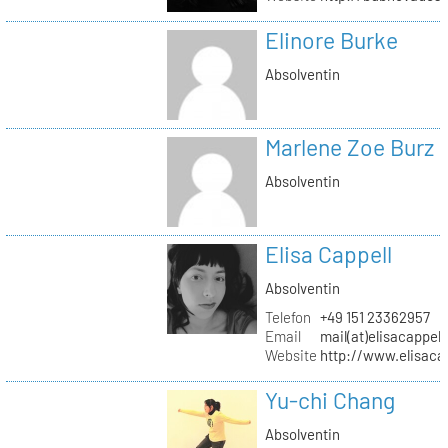
Elinore Burke
Absolventin
Marlene Zoe Burz
Absolventin
Elisa Cappell
Absolventin
Telefon
+49 151 23362957
Email
mail(at)elisacappell
Website
http://www.elisacap
Yu-chi Chang
Absolventin