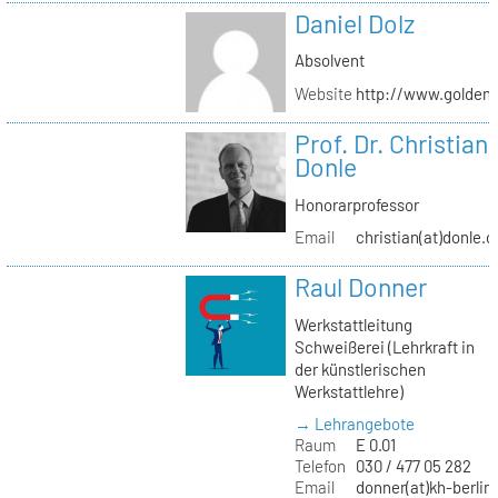
Daniel Dolz
Absolvent
Website
http://www.golden
Prof. Dr. Christian
Donle
Honorarprofessor
Email
christian(at)donle.o
Raul Donner
Werkstattleitung
Schweißerei (Lehrkraft in
der künstlerischen
Werkstattlehre)
→ Lehrangebote
Raum
E 0.01
Telefon
030 / 477 05 282
Email
donner(at)kh-berlin