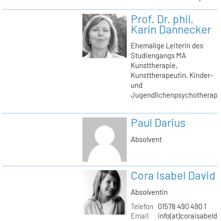
Prof. Dr. phil.
Karin Dannecker
Ehemalige Leiterin des
Studiengangs MA
Kunsttherapie,
Kunsttherapeutin, Kinder-
und
Jugendlichenpsychotherape
Paul Darius
Absolvent
Cora Isabel David
Absolventin
Telefon
01578 490 490 1
Email
info(at)coraisabeld