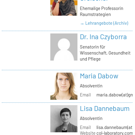
Ehemalige Professorin
Raumstrategien
→ Lehrangebote (Archiv)
Dr. Ina Czyborra
Senatorin für
Wissenschaft, Gesundheit
und Pflege
Maria Dabow
Absolventin
Email
maria.dabow(at)gm
Lisa Dannebaum
Absolventin
Email
lisa.dannebaum(at)
Website
col-laboratory.com