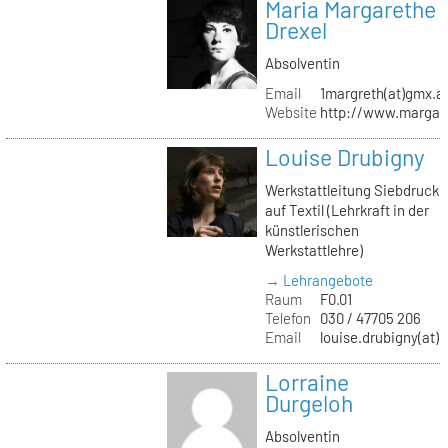
Maria Margarethe
Drexel
Absolventin
Email
1margreth(at)gmx.a
Website
http://www.margare
Louise Drubigny
Werkstattleitung Siebdruck
auf Textil (Lehrkraft in der
künstlerischen
Werkstattlehre)
→ Lehrangebote
Raum
F0.01
Telefon
030 / 47705 206
Email
louise.drubigny(at)k
Lorraine
Durgeloh
Absolventin