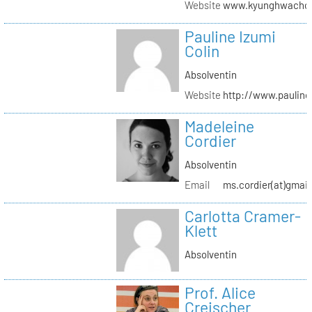
Website
www.kyunghwachoi
Pauline Izumi
Colin
Absolventin
Website
http://www.pauline
Madeleine
Cordier
Absolventin
Email
ms.cordier(at)gmai
Carlotta Cramer-
Klett
Absolventin
Prof. Alice
Creischer