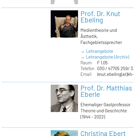
Prof. Dr. Knut
Ebeling
Medientheorie und
Ästhetik,
Fachgebietssprecher
→ Lehrangebote
→ Lehrangebote (Archiv)
Raum
F 1.05
Telefon
030 / 47705 259/ 33
Email
knut.ebeling(at)kh-b
Prof. Dr. Matthias
Eberle
Ehemaliger Gastprofessor
Theorie und Geschichte
(1944 - 2022)
Christina Ebert