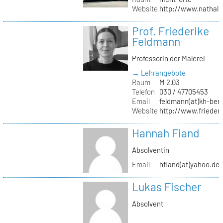
Website
http://www.nathali
Prof. Friederike
Feldmann
Professorin der Malerei
→ Lehrangebote
Raum
M 2.03
Telefon
030 / 47705453
Email
feldmann(at)kh-berl
Website
http://www.frieder
Hannah Fiand
Absolventin
Email
hfiand(at)yahoo.de
Lukas Fischer
Absolvent