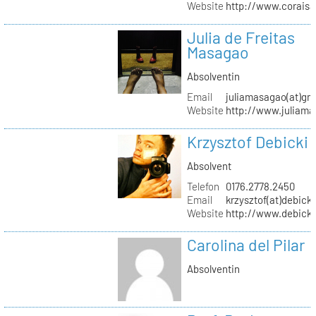
Website
http://www.coraisa
Julia de Freitas
Masagao
Absolventin
Email
juliamasagao(at)gm
Website
http://www.juliam
Krzysztof Debicki
Absolvent
Telefon
0176.2778.2450
Email
krzysztof(at)debicki
Website
http://www.debicki
Carolina del Pilar
Absolventin