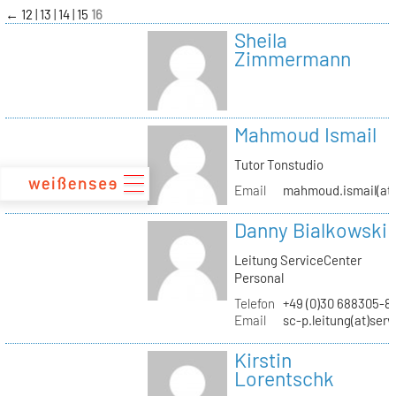
zum
←
12
13
14
15
16
Inhalt
Sheila
Zimmermann
Mahmoud Ismail
Tutor Tonstudio
Email
mahmoud.ismail(at)
Danny Bialkowski
Leitung ServiceCenter
Personal
Telefon
+49 (0)30 688305-8
Email
sc-p.leitung(at)ser
Kirstin
Lorentschk