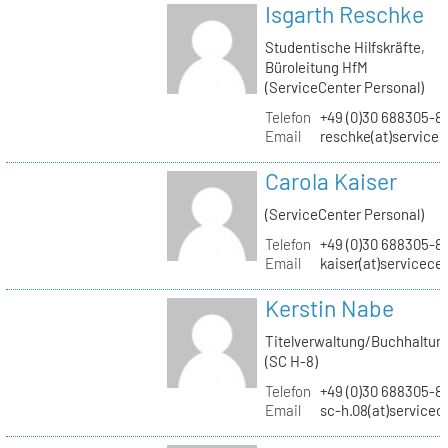
Isgarth Reschke
Studentische Hilfskräfte,
Büroleitung HfM
(ServiceCenter Personal)
Telefon
+49 (0)30 688305-8
Email
reschke(at)service
Carola Kaiser
(ServiceCenter Personal)
Telefon
+49 (0)30 688305-8
Email
kaiser(at)servicece
Kerstin Nabe
Titelverwaltung/Buchhaltun
(SC H-8)
Telefon
+49 (0)30 688305-8
Email
sc-h.08(at)servicec