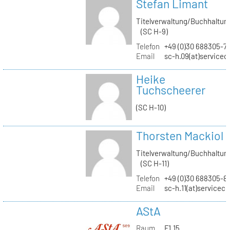
Stefan Limant
Titelverwaltung/Buchhaltun
(SC H-9)
Telefon
+49 (0)30 688305-7
Email
sc-h.09(at)servicec
Heike
Tuchscheerer
(SC H-10)
Thorsten Mackiol
Titelverwaltung/Buchhaltun
(SC H-11)
Telefon
+49 (0)30 688305-8
Email
sc-h.11(at)servicec
AStA
Raum
F1.15