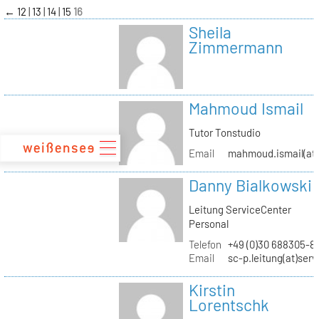
zum
←
12
13
14
15
16
Inhalt
Sheila
Zimmermann
Mahmoud Ismail
Tutor Tonstudio
Email
mahmoud.ismail(at)
Danny Bialkowski
Leitung ServiceCenter
Personal
Telefon
+49 (0)30 688305-8
Email
sc-p.leitung(at)ser
Kirstin
Lorentschk