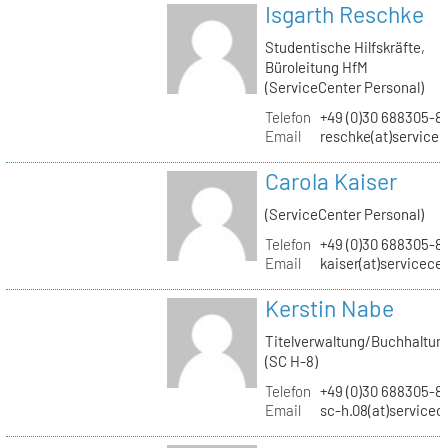
Isgarth Reschke
Studentische Hilfskräfte,
Büroleitung HfM
(ServiceCenter Personal)
Telefon
+49 (0)30 688305-8
Email
reschke(at)service
Carola Kaiser
(ServiceCenter Personal)
Telefon
+49 (0)30 688305-8
Email
kaiser(at)servicece
Kerstin Nabe
Titelverwaltung/Buchhaltun
(SC H-8)
Telefon
+49 (0)30 688305-8
Email
sc-h.08(at)servicec