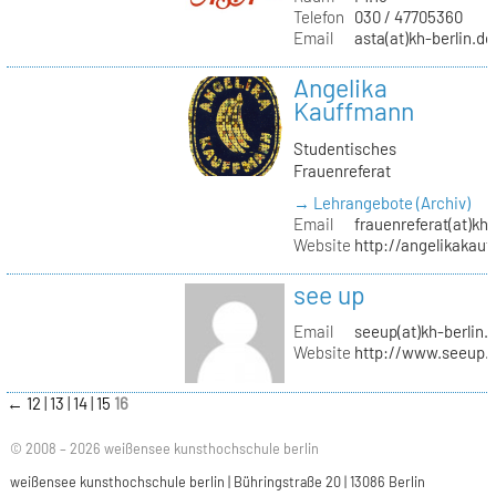
Telefon
030 / 47705360
Email
asta(at)kh-berlin.de
Angelika
Kauffmann
Studentisches
Frauenreferat
→ Lehrangebote (Archiv)
Email
frauenreferat(at)kh-
Website
http://angelikakau
see up
Email
seeup(at)kh-berlin.
Website
http://www.seeup.
←
12
13
14
15
16
© 2008 – 2026 weißensee kunsthochschule berlin
weißensee kunsthochschule berlin | Bühringstraße 20 | 13086 Berlin