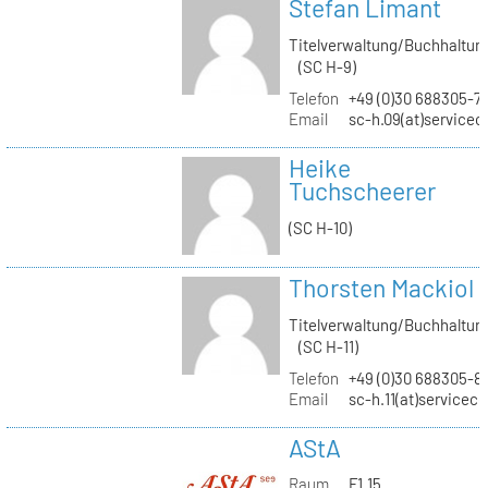
Stefan Limant
Titelverwaltung/Buchhaltun
(SC H-9)
Telefon
+49 (0)30 688305-7
Email
sc-h.09(at)servicec
Heike
Tuchscheerer
(SC H-10)
Thorsten Mackiol
Titelverwaltung/Buchhaltun
(SC H-11)
Telefon
+49 (0)30 688305-8
Email
sc-h.11(at)servicec
AStA
Raum
F1.15