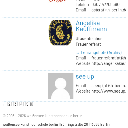
Telefon
030 / 47705360
Email
asta(at)kh-berlin.de
Angelika
Kauffmann
Studentisches
Frauenreferat
→ Lehrangebote (Archiv)
Email
frauenreferat(at)kh-
Website
http://angelikakau
see up
Email
seeup(at)kh-berlin.
Website
http://www.seeup.
←
12
13
14
15
16
© 2008 – 2026 weißensee kunsthochschule berlin
weißensee kunsthochschule berlin | Bühringstraße 20 | 13086 Berlin