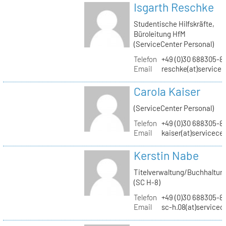
Isgarth Reschke
Studentische Hilfskräfte,
Büroleitung HfM
(ServiceCenter Personal)
Telefon
+49 (0)30 688305-8
Email
reschke(at)service
Carola Kaiser
(ServiceCenter Personal)
Telefon
+49 (0)30 688305-8
Email
kaiser(at)servicece
Kerstin Nabe
Titelverwaltung/Buchhaltun
(SC H-8)
Telefon
+49 (0)30 688305-8
Email
sc-h.08(at)servicec