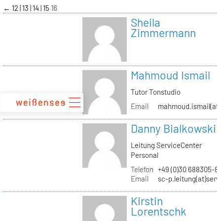
zum
←
12
13
14
15
16
Inhalt
Sheila
Zimmermann
Mahmoud Ismail
Tutor Tonstudio
Email
mahmoud.ismail(at)
Danny Bialkowski
Leitung ServiceCenter
Personal
Telefon
+49 (0)30 688305-8
Email
sc-p.leitung(at)ser
Kirstin
Lorentschk