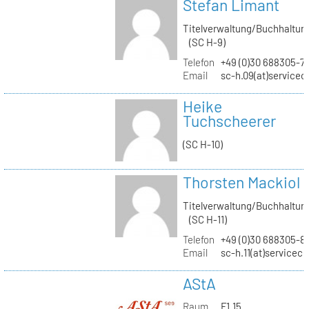
Stefan Limant
Titelverwaltung/Buchhaltun
(SC H-9)
Telefon
+49 (0)30 688305-7
Email
sc-h.09(at)servicec
Heike
Tuchscheerer
(SC H-10)
Thorsten Mackiol
Titelverwaltung/Buchhaltun
(SC H-11)
Telefon
+49 (0)30 688305-8
Email
sc-h.11(at)servicec
AStA
Raum
F1.15