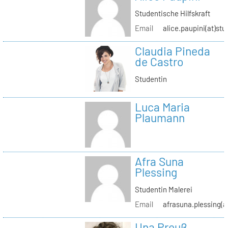
Studentische Hilfskraft
Email
alice.paupini(at)stu
Claudia Pineda
de Castro
Studentin
Luca Maria
Plaumann
Afra Suna
Plessing
Studentin Malerei
Email
afrasuna.plessing(a
Una Preuß