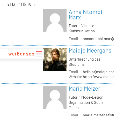
zum
←
12
13
14
15
16
→
Inhalt
Anna Ntombi
Marx
Tutorin Visuelle
Kommunikation
Email
annantombi.marx(at
Maidje Meergans
Unterbrechung des
Studiums
Email
hello(at)maidje.com
Website
http://www.maidje
Maria Melzer
Tutorin Mode-Design
Organisation & Social
Media
Email
maria.melzer(at)stu