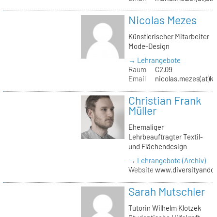
Nicolas Mezes
Künstlerischer Mitarbeiter
Mode-Design
→ Lehrangebote
Raum
C2.09
Email
nicolas.mezes(at)kh
Christian Frank
Müller
Ehemaliger
Lehrbeauftragter Textil-
und Flächendesign
→ Lehrangebote (Archiv)
Website
www.diversityandde
Sarah Mutschler
Tutorin Wilhelm Klotzek