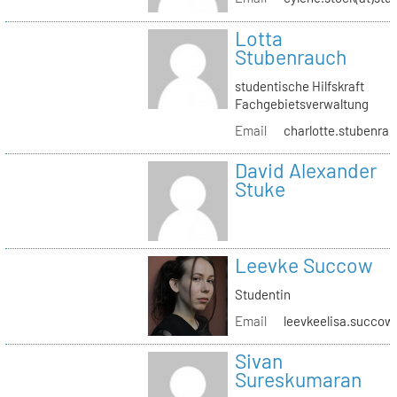
Lotta
Stubenrauch
studentische Hilfskraft
Fachgebietsverwaltung
Email
charlotte.stubenrau
David Alexander
Stuke
Leevke Succow
Studentin
Email
leevkeelisa.succow
Sivan
Sureskumaran