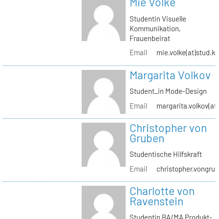
Mie Volke
Studentin Visuelle
Kommunikation,
Frauenbeirat
Email
mie.volke(at)stud.kh
Margarita Volkov
Student_in Mode-Design
Email
margarita.volkov(at)
Christopher von
Gruben
Studentische Hilfskraft
Email
christopher.vongrub
Charlotte von
Ravenstein
Studentin BA/MA Produkt-