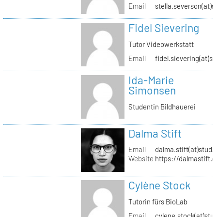
Email
stella.severson(at)s
Fidel Sievering
Tutor Videowerkstatt
Email
fidel.sievering(at)s
Ida-Marie
Simonsen
Studentin Bildhauerei
Dalma Stift
Email
dalma.stift(at)stud.
Website
https://dalmastift.
Cylène Stock
Tutorin fürs BioLab
Email
cylene.stock(at)stud