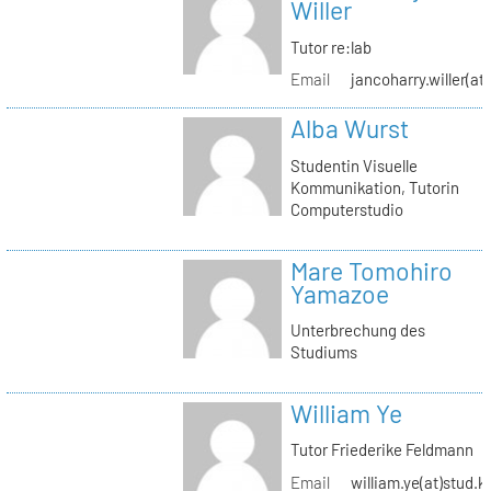
Willer
Tutor re:lab
Email
jancoharry.willer(at
Alba Wurst
Studentin Visuelle
Kommunikation, Tutorin
Computerstudio
Mare Tomohiro
Yamazoe
Unterbrechung des
Studiums
William Ye
Tutor Friederike Feldmann
Email
william.ye(at)stud.k