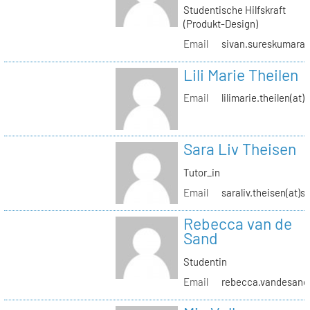
Studentische Hilfskraft
(Produkt-Design)
Email
sivan.sureskumaran(
Lili Marie Theilen
Email
lilimarie.theilen(at)
Sara Liv Theisen
Tutor_in
Email
saraliv.theisen(at)s
Rebecca van de
Sand
Studentin
Email
rebecca.vandesand(