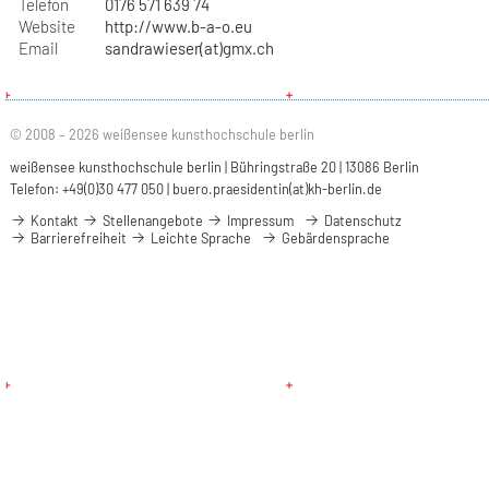
Telefon
0176 571 639 74
Website
http://www.b-a-o.eu
Email
sandrawieser(at)gmx.ch
© 2008 – 2026 weißensee kunsthochschule berlin
weißensee kunsthochschule berlin | Bühringstraße 20 | 13086 Berlin
Telefon: +49(0)30 477 050 |
buero.praesidentin(at)kh-berlin.de
Kontakt
Stellenangebote
Impressum
Datenschutz
Barrierefreiheit
Leichte Sprache
Gebärdensprache