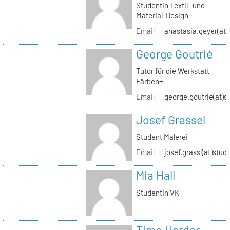
Studentin Textil- und
Material-Design
Email
anastasia.geyer(at)
George Goutrié
Tutor für die Werkstatt
Färben+
Email
george.goutrie(at)s
Josef Grassel
Student Malerei
Email
josef.grassl(at)stud
Mia Hall
Studentin VK