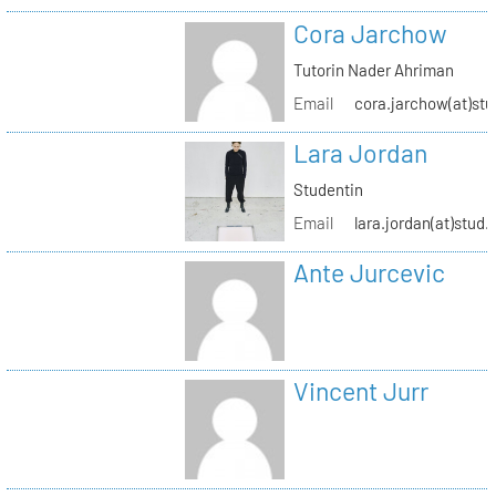
Cora Jarchow
Tutorin Nader Ahriman
Email
cora.jarchow(at)stu
Lara Jordan
Studentin
Email
lara.jordan(at)stud.
Ante Jurcevic
Vincent Jurr