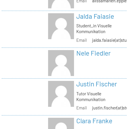
Email
alissamarlen.epple(
Jalda Faiasie
Student_in Visuelle
Kommunikation
Email
jalda.faiasie(at)stu
Nele Fiedler
Justin Fischer
Tutor Visuelle
Kommunikation
Email
justin.fischer(at)st
Clara Franke