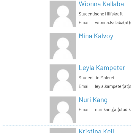
Wionna Kallaba
Studentische Hilfskraft
Email
wionna.kallaba(at)s
Mina Kalvoy
Leyla Kampeter
Student_in Malerei
Email
leyla.kampeter(at)s
Nuri Kang
Email
nuri.kang(at)stud.kh
Kristina Keil