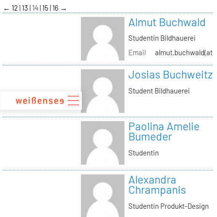
zum
←
12
13
14
15
16
→
Inhalt
Almut Buchwald
Studentin Bildhauerei
Email
almut.buchwald(at)s
Josias Buchweitz
Student Bildhauerei
Paolina Amelie
Bumeder
Studentin
Alexandra
Chrampanis
Studentin Produkt-Design