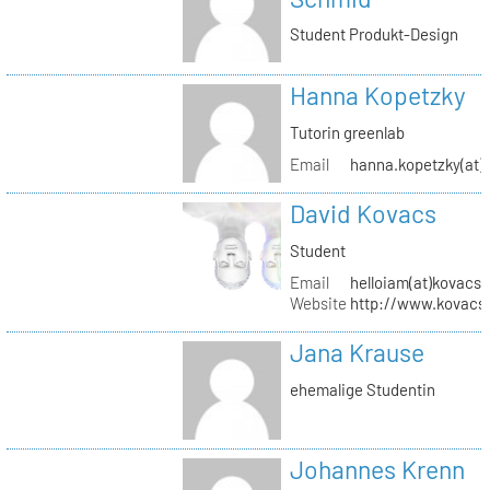
Student Produkt-Design
Hanna Kopetzky
Tutorin greenlab
Email
hanna.kopetzky(at)s
David Kovacs
Student
Email
helloiam(at)kovacs
Website
http://www.kovacs
Jana Krause
ehemalige Studentin
Johannes Krenn