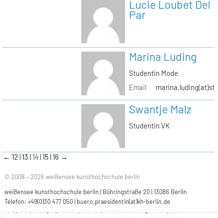
Lucie Loubet Del
Par
Marina Luding
Studentin Mode
Email
marina.luding(at)st
Swantje Malz
Studentin VK
←
12
13
14
15
16
→
© 2008 – 2026 weißensee kunsthochschule berlin
weißensee kunsthochschule berlin | Bühringstraße 20 | 13086 Berlin
Telefon: +49(0)30 477 050 |
buero.praesidentin(at)kh-berlin.de
Kontakt
Stellenangebote
Impressum
Datenschutz