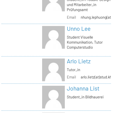
und Mitarbeiter_in
Prüfungsamt
Email
nhung.lephuong(at)s
Unno Lee
Student Visuelle
Kommunikation, Tutor
Computerstudio
Arlo Lietz
Tutor_in
Email
arlo.lietz(at)stud.kh
Johanna List
Student_in Bildhauerei