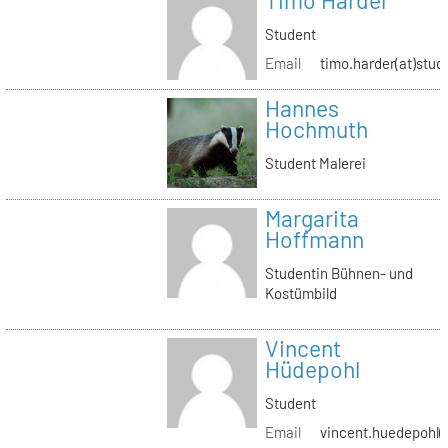
Timo Harder
Student
Email
timo.harder(at)stud
Hannes
Hochmuth
Student Malerei
Margarita
Hoffmann
Studentin Bühnen- und
Kostümbild
Vincent
Hüdepohl
Student
Email
vincent.huedepohl(a