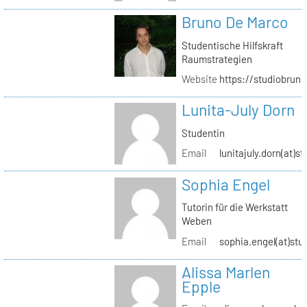
Bruno De Marco
Studentische Hilfskraft
Raumstrategien
Website
https://studiobrun
Lunita-July Dorn
Studentin
Email
lunitajuly.dorn(at)s
Sophia Engel
Tutorin für die Werkstatt
Weben
Email
sophia.engel(at)stu
Alissa Marlen
Epple