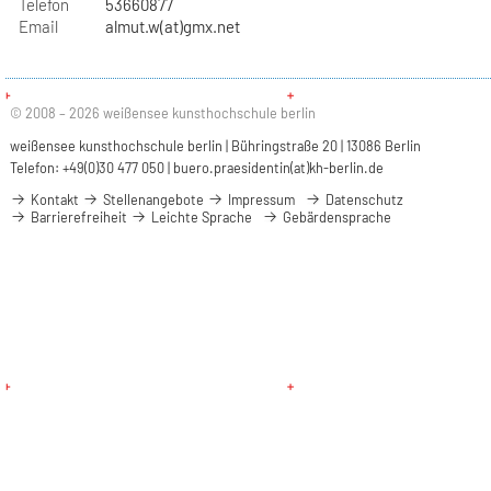
Telefon
53660877
Email
almut.w(at)gmx.net
© 2008 – 2026 weißensee kunsthochschule berlin
weißensee kunsthochschule berlin | Bühringstraße 20 | 13086 Berlin
Telefon: +49(0)30 477 050 |
buero.praesidentin(at)kh-berlin.de
Kontakt
Stellenangebote
Impressum
Datenschutz
Barrierefreiheit
Leichte Sprache
Gebärdensprache