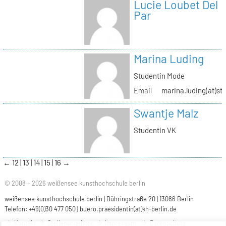
Lucie Loubet Del
Par
Marina Luding
Studentin Mode
Email
marina.luding(at)st
Swantje Malz
Studentin VK
←
12
13
14
15
16
→
© 2008 – 2026 weißensee kunsthochschule berlin
weißensee kunsthochschule berlin | Bühringstraße 20 | 13086 Berlin
Telefon: +49(0)30 477 050 |
buero.praesidentin(at)kh-berlin.de
Kontakt
Stellenangebote
Impressum
Datenschutz