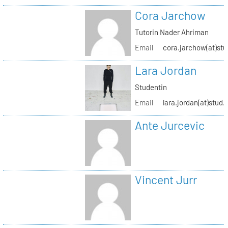
Cora Jarchow
Tutorin Nader Ahriman
Email
cora.jarchow(at)stu
Lara Jordan
Studentin
Email
lara.jordan(at)stud.
Ante Jurcevic
Vincent Jurr