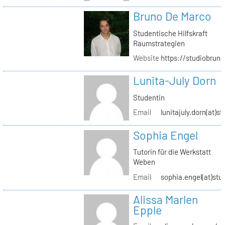
Bruno De Marco
Studentische Hilfskraft
Raumstrategien
Website
https://studiobrun
Lunita-July Dorn
Studentin
Email
lunitajuly.dorn(at)s
Sophia Engel
Tutorin für die Werkstatt
Weben
Email
sophia.engel(at)stu
Alissa Marlen
Epple