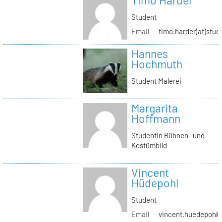
Timo Harder
Student
Email
timo.harder(at)stud
Hannes
Hochmuth
Student Malerei
Margarita
Hoffmann
Studentin Bühnen- und
Kostümbild
Vincent
Hüdepohl
Student
Email
vincent.huedepohl(a