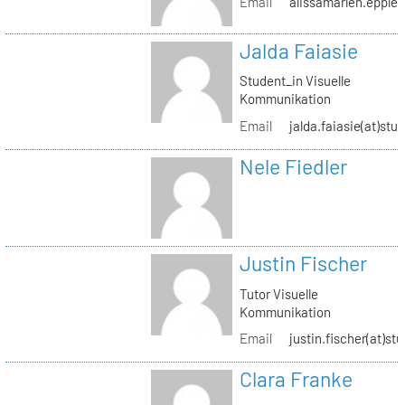
Email
alissamarlen.epple(
Jalda Faiasie
Student_in Visuelle
Kommunikation
Email
jalda.faiasie(at)stu
Nele Fiedler
Justin Fischer
Tutor Visuelle
Kommunikation
Email
justin.fischer(at)st
Clara Franke