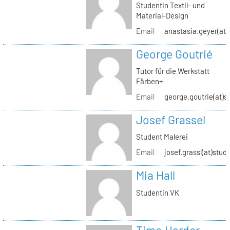
Studentin Textil- und
Material-Design
Email
anastasia.geyer(at)
George Goutrié
Tutor für die Werkstatt
Färben+
Email
george.goutrie(at)s
Josef Grassel
Student Malerei
Email
josef.grassl(at)stud
Mia Hall
Studentin VK