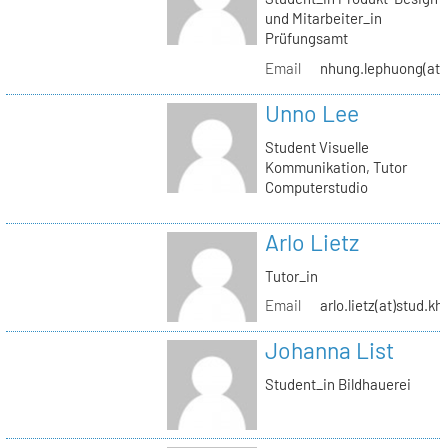
und Mitarbeiter_in
Prüfungsamt
Email
nhung.lephuong(at)s
Unno Lee
Student Visuelle
Kommunikation, Tutor
Computerstudio
Arlo Lietz
Tutor_in
Email
arlo.lietz(at)stud.kh
Johanna List
Student_in Bildhauerei