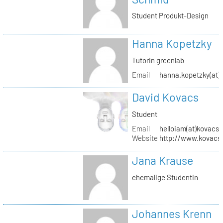
Student Produkt-Design
Hanna Kopetzky
Tutorin greenlab
Email
hanna.kopetzky(at)s
David Kovacs
Student
Email
helloiam(at)kovacs
Website
http://www.kovacs
Jana Krause
ehemalige Studentin
Johannes Krenn