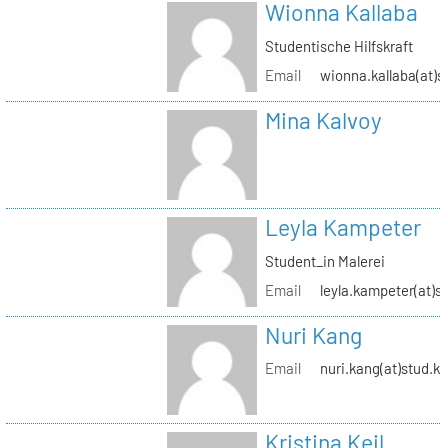
Wionna Kallaba
Studentische Hilfskraft
Email
wionna.kallaba(at)s
Mina Kalvoy
Leyla Kampeter
Student_in Malerei
Email
leyla.kampeter(at)s
Nuri Kang
Email
nuri.kang(at)stud.kh
Kristina Keil