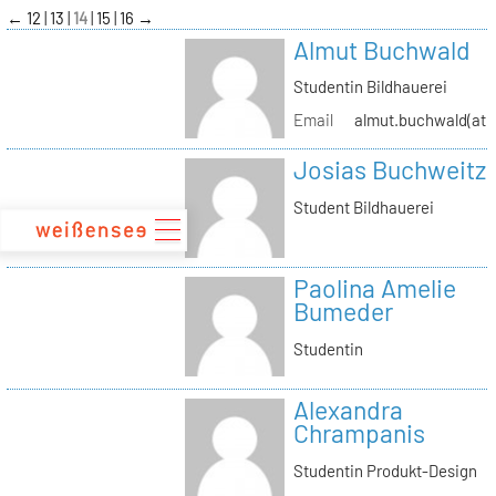
zum
←
12
13
14
15
16
→
Inhalt
Almut Buchwald
Studentin Bildhauerei
Email
almut.buchwald(at)s
Josias Buchweitz
Student Bildhauerei
Paolina Amelie
Bumeder
Studentin
Alexandra
Chrampanis
Studentin Produkt-Design